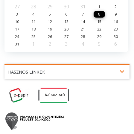
27
28
29
30
31
1
2
3
4
5
6
7
8
9
10
11
12
13
14
15
16
17
18
19
20
21
22
23
24
25
26
27
28
29
30
1
2
3
4
5
6
31
expand_more
HASZNOS LINKEK