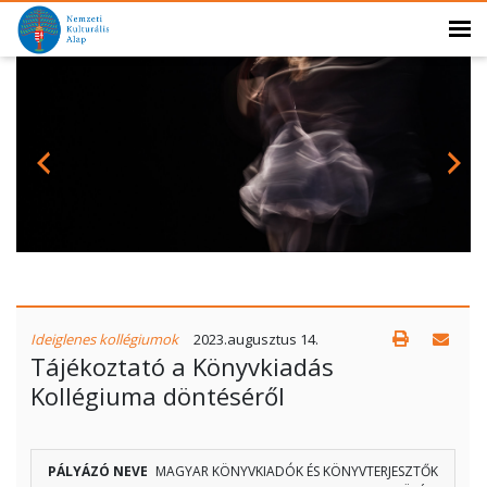
Ideiglenes kollégiumok
2023.augusztus 14.
Tájékoztató a Könyvkiadás
Kollégiuma döntéséről
PÁLYÁZÓ
PÁLYÁZAT
MEGÍTÉLT
PÁLYÁZ
MAGYAR KÖNYVKIADÓK ÉS KÖNYVTERJESZTŐK
HELY