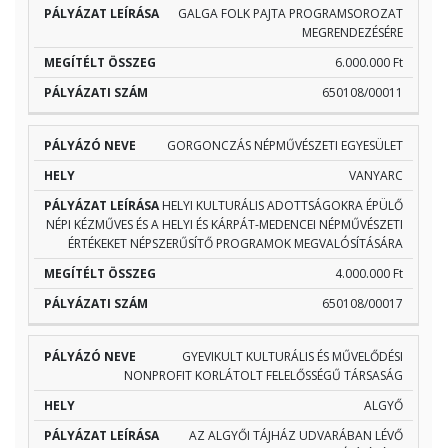
GALGA FOLK PAJTA PROGRAMSOROZAT
MEGRENDEZÉSÉRE
6.000.000 Ft
650108/00011
GORGONCZÁS NÉPMŰVÉSZETI EGYESÜLET
VANYARC
HELYI KULTURÁLIS ADOTTSÁGOKRA ÉPÜLŐ
NÉPI KÉZMŰVES ÉS A HELYI ÉS KÁRPÁT-MEDENCEI NÉPMŰVÉSZETI
ÉRTÉKEKET NÉPSZERŰSÍTŐ PROGRAMOK MEGVALÓSÍTÁSÁRA
4.000.000 Ft
650108/00017
GYEVIKULT KULTURÁLIS ÉS MŰVELŐDÉSI
NONPROFIT KORLÁTOLT FELELŐSSÉGŰ TÁRSASÁG
ALGYŐ
AZ ALGYŐI TÁJHÁZ UDVARÁBAN LÉVŐ