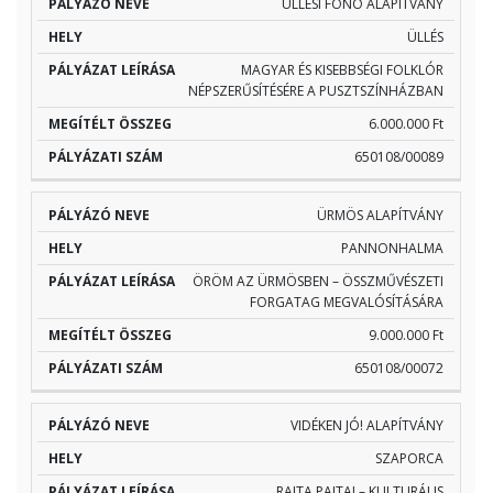
ÜLLÉSI FONÓ ALAPÍTVÁNY
ÜLLÉS
MAGYAR ÉS KISEBBSÉGI FOLKLÓR
NÉPSZERŰSÍTÉSÉRE A PUSZTSZÍNHÁZBAN
6.000.000 Ft
650108/00089
ÜRMÖS ALAPÍTVÁNY
PANNONHALMA
ÖRÖM AZ ÜRMÖSBEN – ÖSSZMŰVÉSZETI
FORGATAG MEGVALÓSÍTÁSÁRA
9.000.000 Ft
650108/00072
VIDÉKEN JÓ! ALAPÍTVÁNY
SZAPORCA
RAJTA PAJTA! – KULTURÁLIS