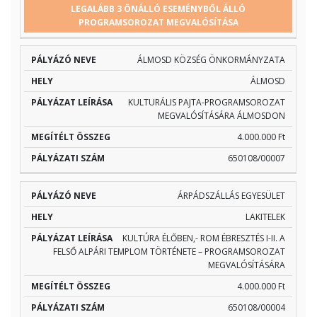
PÁLYÁZÓ
PÁLYÁZAT
MEGÍTÉLT
PÁLYÁZ
LEGALÁBB 3 ÖNÁLLÓ ESEMÉNYBŐL ÁLLÓ
HELY
PROGRAMSOROZAT MEGVALÓSÍTÁSA
NEVE
LEÍRÁSA
ÖSSZEG
SZÁM
ÁLMOSD KÖZSÉG ÖNKORMÁNYZATA
ÁLMOSD
KULTURÁLIS PAJTA-PROGRAMSOROZAT
MEGVALÓSÍTÁSÁRA ÁLMOSDON
4.000.000 Ft
650108/00007
ÁRPÁDSZÁLLÁS EGYESÜLET
LAKITELEK
KULTÚRA ÉLŐBEN,- ROM ÉBRESZTÉS I-II. A
FELSŐ ALPÁRI TEMPLOM TÖRTÉNETE – PROGRAMSOROZAT
MEGVALÓSÍTÁSÁRA
4.000.000 Ft
650108/00004