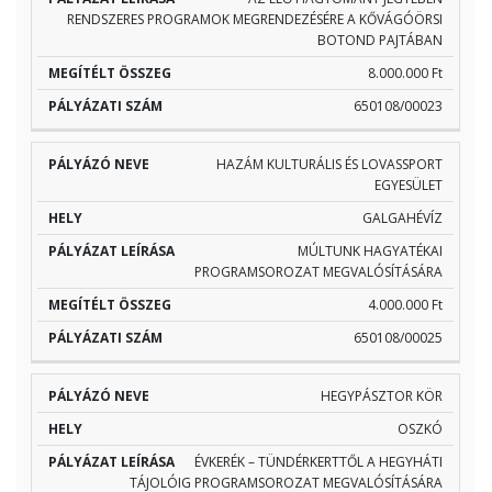
RENDSZERES PROGRAMOK MEGRENDEZÉSÉRE A KŐVÁGÓÖRSI
BOTOND PAJTÁBAN
8.000.000 Ft
650108/00023
HAZÁM KULTURÁLIS ÉS LOVASSPORT
EGYESÜLET
GALGAHÉVÍZ
MÚLTUNK HAGYATÉKAI
PROGRAMSOROZAT MEGVALÓSÍTÁSÁRA
4.000.000 Ft
650108/00025
HEGYPÁSZTOR KÖR
OSZKÓ
ÉVKERÉK – TÜNDÉRKERTTŐL A HEGYHÁTI
TÁJOLÓIG PROGRAMSOROZAT MEGVALÓSÍTÁSÁRA