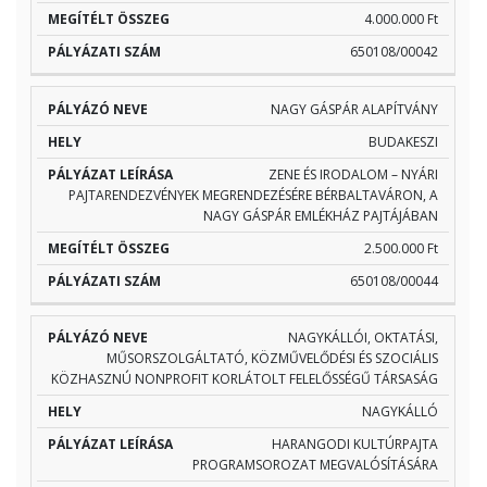
4.000.000 Ft
650108/00042
NAGY GÁSPÁR ALAPÍTVÁNY
BUDAKESZI
ZENE ÉS IRODALOM – NYÁRI
PAJTARENDEZVÉNYEK MEGRENDEZÉSÉRE BÉRBALTAVÁRON, A
NAGY GÁSPÁR EMLÉKHÁZ PAJTÁJÁBAN
2.500.000 Ft
650108/00044
NAGYKÁLLÓI, OKTATÁSI,
MŰSORSZOLGÁLTATÓ, KÖZMŰVELŐDÉSI ÉS SZOCIÁLIS
KÖZHASZNÚ NONPROFIT KORLÁTOLT FELELŐSSÉGŰ TÁRSASÁG
NAGYKÁLLÓ
HARANGODI KULTÚRPAJTA
PROGRAMSOROZAT MEGVALÓSÍTÁSÁRA