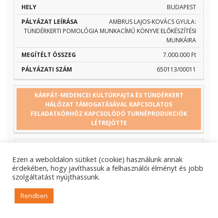
BUDAPEST
AMBRUS LAJOS-KOVÁCS GYULA:
TÜNDÉRKERTI POMOLÓGIA MUNKACÍMŰ KÖNYVE ELŐKÉSZÍTÉSI
MUNKÁIRA
7.000.000 Ft
650113/00011
KÁRPÁT-MEDENCEI KULTÚRPAJTA ÉS TÜNDÉRKERT
HÁLÓZAT TÁMOGATÁSÁVAL KAPCSOLATOS
FELADATKÖRHÖZ KAPCSOLÓDÓ TURNÉPRODUKCIÓK
LÉTREJÖTTE
ERDÉLYI HAGYOMÁNYOK HÁZA ALAPÍTVÁNY
Ezen a weboldalon sütiket (cookie) használunk annak
MAROSVÁSÁRHELY
érdekében, hogy javíthassuk a felhasználói élményt és jobb
szolgáltatást nyújthassunk.
A KÁRPÁT-MEDENCEI KULTÚRPAJTA ÉS
TÜNDÉRKERT HÁLÓZAT PROGRAM KERETÉBEN A MŰKÖDŐ
Rendben
PAJTA HELYSZÍNEKEN TURNÉSZERŰ PRODUKCIÓK
MEGVALÓSÍTÁSÁRA, UTAZTATÁSÁRA