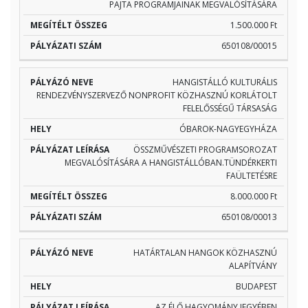
PAJTA PROGRAMJAINAK MEGVALÓSÍTÁSÁRA
1.500.000 Ft
650108/00015
HANGISTÁLLÓ KULTURÁLIS
RENDEZVÉNYSZERVEZŐ NONPROFIT KÖZHASZNÚ KORLÁTOLT
FELELŐSSÉGŰ TÁRSASÁG
ÓBAROK-NAGYEGYHÁZA
ÖSSZMŰVÉSZETI PROGRAMSOROZAT
MEGVALÓSÍTÁSÁRA A HANGISTÁLLÓBAN.TÜNDÉRKERTI
FAÜLTETÉSRE
8.000.000 Ft
650108/00013
HATÁRTALAN HANGOK KÖZHASZNÚ
ALAPÍTVÁNY
BUDAPEST
AZ ÉLŐ HAGYOMÁNY JEGYÉBEN