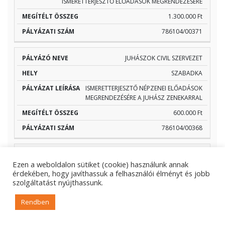
ISMERETTERJESZTŐ ELŐADÁSOK MEGRENDEZÉSÉRE
1.300.000 Ft
786104/00371
JUHÁSZOK CIVIL SZERVEZET
SZABADKA
ISMERETTERJESZTŐ NÉPZENEI ELŐADÁSOK
MEGRENDEZÉSÉRE A JUHÁSZ ZENEKARRAL
600.000 Ft
786104/00368
KALÁSZ MŰVÉSZETI, NEVELÉSI ALAPÍTVÁNY
Ezen a weboldalon sütiket (cookie) használunk annak
BUDAKALÁSZ
érdekében, hogy javíthassuk a felhasználói élményt és jobb
szolgáltatást nyújthassunk.
MESTERKURZUSOK BUDAKALÁSZON AZ V.
KALÁSZI ÉNEKES TAVASZKÖSZÖNTŐN ÉS A XIII. ORSZÁGOS
Rendben
KALÁSZI TAMBURÁS TALÁLKOZÓN
400.000 Ft