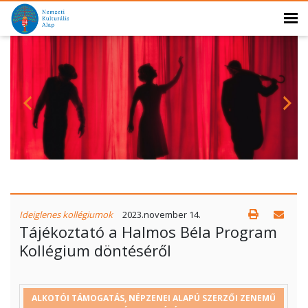
Ideiglenes kollégiumok
2023.november 14.
Tájékoztató a Halmos Béla Program
Kollégium döntéséről
PÁLYÁZÓ
PÁLYÁZAT
MEGÍTÉLT
PÁLYÁZ
ALKOTÓI TÁMOGATÁS, NÉPZENEI ALAPÚ SZERZŐI ZENEMŰ
HELY