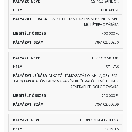
CSIPKÉS SÁNDOR
BUDAPEST
ALKOTÓI TÁMOGATÁS NÉPZENEI ALAPÚ
MŰ LÉTREHOZÁSÁRA
400.000 Ft
786102/00250
DEÁKY MÁRTON
SZILVÁS
ALKOTÓI TÁMOGATÁS OLÁH LAJOS (1865-
1930) TÁROGATÓS 1910-1920-AS ÉVEKBŐL VALÓ FELVÉTELEINEK
ZENEKARI FELDOLGOZÁSÁRA
750.000 Ft
786102/00299
DEBRECZENI-KIS HELGA
SZENTES