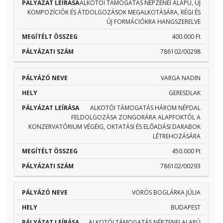
ALKOTÓI TÁMOGATÁS NÉPZENEI ALAPÚ, ÚJ
KOMPOZÍCIÓK ÉS ÁTDOLGOZÁSOK MEGALKOTÁSÁRA, RÉGI ÉS
ÚJ FORMÁCIÓKRA HANGSZERELVE
400.000 Ft
786102/00298
VARGA NADIN
GERESDLAK
ALKOTÓI TÁMOGATÁS HÁROM NÉPDAL
FELDOLGOZÁSA ZONGORÁRA ALAPFOKTÓL A
KONZERVATÓRIUM VÉGÉIG, OKTATÁSI ÉS ELŐADÁSI DARABOK
LÉTREHOZÁSÁRA
450.000 Ft
786102/00293
VÖRÖS BOGLÁRKA JÚLIA
BUDAPEST
ALKOTÓI TÁMOGATÁS NÉPZENEI ALAPÚ