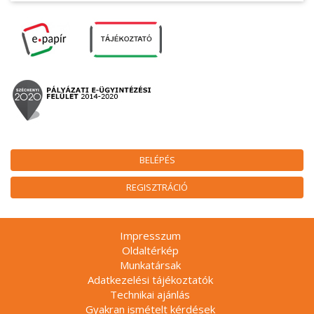
BELÉPÉS
REGISZTRÁCIÓ
Impresszum
Oldaltérkép
Munkatársak
Adatkezelési tájékoztatók
Technikai ajánlás
Gyakran ismételt kérdések