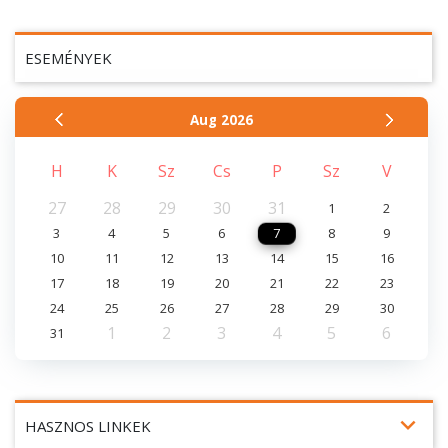
ESEMÉNYEK
Aug
2026
H
K
Sz
Cs
P
Sz
V
27
28
29
30
31
1
2
3
4
5
6
7
8
9
10
11
12
13
14
15
16
17
18
19
20
21
22
23
24
25
26
27
28
29
30
1
2
3
4
5
6
31
expand_more
HASZNOS LINKEK