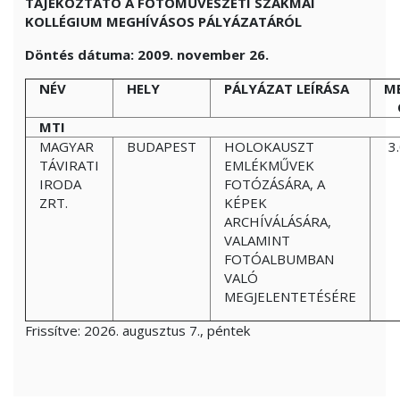
TÁJÉKOZTATÓ A FOTÓMŰVÉSZETI SZAKMAI
KOLLÉGIUM MEGHÍVÁSOS PÁLYÁZATÁRÓL
Döntés dátuma: 2009. november 26.
NÉV
HELY
PÁLYÁZAT LEÍRÁSA
M
MTI
MAGYAR
BUDAPEST
HOLOKAUSZT
3
TÁVIRATI
EMLÉKMŰVEK
IRODA
FOTÓZÁSÁRA, A
ZRT.
KÉPEK
ARCHÍVÁLÁSÁRA,
VALAMINT
FOTÓALBUMBAN
VALÓ
MEGJELENTETÉSÉRE
Frissítve:
2026. augusztus 7., péntek