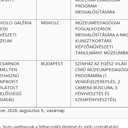
PROGRAM
MEGVALÓSÍTÁSÁRA
SKOLCI GALÉRIA
MISKOLC
MÚZEUMPEDAGÓGIAI
ROSI
FOGLALKOZÁSOK
VÉSZETI
MEGVALÓSÍTÁSÁRA A NA
ZEUM
KUNSZTKORTÁRS
KÉPZŐMŰVÉSZETI
TANULMÁNYI MÚZEUMB
CSARNOK
BUDAPEST
SZÍNHÁZ AZ EGÉSZ VILÁG
EMELTEN
CÍMŰ MÚZEUMPEDAGÓGI
ZHASZNÚ
PROGRAMRA (1.
NPROFIT
VENDÉGSZEREPLÉS, 2.
RLÁTOLT
CAMERA BUSCURA, 3.
LELŐSSÉGŰ
FÉNYVESZTÉS ÉS
RSASÁG
SZEMFÉNYVESZTÉS)
tve:
2026. augusztus 9., vasárnap
 hogy javíthassuk a felhasználói élményt és jobb szolgáltatást