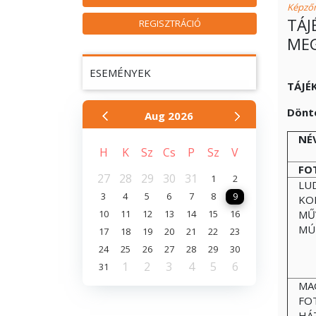
Képző
TÁJ
REGISZTRÁCIÓ
MEG
ESEMÉNYEK
TÁJÉ
Dönté
Aug
2026
NÉ
H
K
Sz
Cs
P
Sz
V
FO
27
28
29
30
31
1
2
LU
3
4
5
6
7
8
9
KO
10
11
12
13
14
15
16
MŰ
MÚ
17
18
19
20
21
22
23
24
25
26
27
28
29
30
1
2
3
4
5
6
31
MA
FO
HÁ