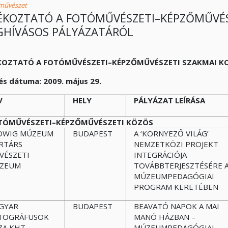
művészet
ÉKOZTATÓ A FOTÓMŰVÉSZETI–KÉPZŐMŰVÉS
HÍVÁSOS PÁLYÁZATÁRÓL
KOZTATÓ A FOTÓMŰVÉSZETI–KÉPZŐMŰVÉSZETI SZAKMAI K
s dátuma: 2009. május 29.
V
HELY
PÁLYÁZAT LEÍRÁSA
TÓMŰVÉSZETI–KÉPZŐMŰVÉSZETI KÖZÖS
DWIG MÚZEUM
BUDAPEST
A ‘KÖRNYEZŐ VILÁG’
RTÁRS
NEMZETKÖZI PROJEKT
VÉSZETI
INTEGRÁCIÓJA
ZEUM
TOVÁBBTERJESZTÉSÉRE 
MÚZEUMPEDAGÓGIAI
PROGRAM KERETÉBEN
GYAR
BUDAPEST
BEAVATÓ NAPOK A MAI
TOGRÁFUSOK
MANÓ HÁZBAN –
ZA KHT.
MÚZEUMPEDAGÓGIAI