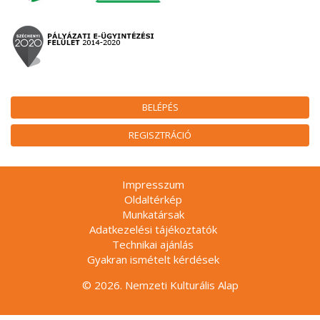
BELÉPÉS
REGISZTRÁCIÓ
Impresszum
Oldaltérkép
Munkatársak
Adatkezelési tájékoztatók
Technikai ajánlás
Gyakran ismételt kérdések
© 2026. Nemzeti Kulturális Alap