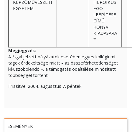
KÉPZŐMŰVÉSZETI
HEROIKUS
EGYETEM
EGO
LEÉPÍTÉSE
CÍMŰ
KÖNYV
KIADÁSÁRA
*
Megjegyzés:
A *-gal jelzett pályázatok esetében egyes kollégiumi
tagok érdekeltsége miatt – az összeférhetetlenséget
kiküszöbölendő –, a támogatás odaítélése minősített
többséggel történt.
Frissítve:
2004. augusztus 7. péntek
ESEMÉNYEK