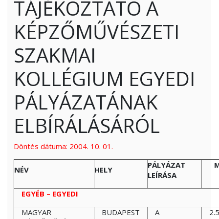
TÁJÉKOZTATÓ A
KÉPZŐMŰVÉSZETI
SZAKMAI
KOLLÉGIUM EGYEDI
PÁLYÁZATÁNAK
ELBÍRÁLÁSÁRÓL
Döntés dátuma: 2004. 10. 01.
PÁLYÁZAT
M
NÉV
HELY
LEÍRÁSA
EGYÉB – EGYEDI
MAGYAR
BUDAPEST
A
2.