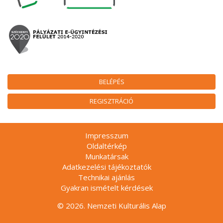
BELÉPÉS
REGISZTRÁCIÓ
Impresszum
Oldaltérkép
Munkatársak
Adatkezelési tájékoztatók
Technikai ajánlás
Gyakran ismételt kérdések
© 2026. Nemzeti Kulturális Alap