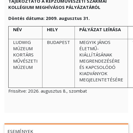
TÁJÉKOZTATÓ A KÉPZŐMŰVÉSZETI SZAKMAI
KOLLÉGIUM MEGHÍVÁSOS PÁLYÁZATÁRÓL
Döntés dátuma: 2009. augusztus 31.
NÉV
HELY
PÁLYÁZAT LEÍRÁSA
LUDWIG
BUDAPEST
MEGYIK JÁNOS
MÚZEUM
ÉLETMŰ-
KORTÁRS
KIÁLLÍTÁSÁNAK
MŰVÉSZETI
MEGRENDEZÉSÉRE
MÚZEUM
ÉS KAPCSOLÓDÓ
KIADVÁNYOK
MEGJELENTETÉSÉRE
Frissítve:
2026. augusztus 8., szombat
ESEMÉNYEK