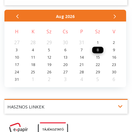
Aug
2026
H
K
Sz
Cs
P
Sz
V
27
28
29
30
31
1
2
3
4
5
6
7
8
9
10
11
12
13
14
15
16
17
18
19
20
21
22
23
24
25
26
27
28
29
30
1
2
3
4
5
6
31
expand_more
HASZNOS LINKEK