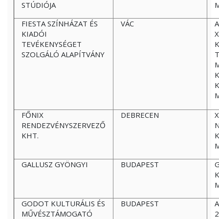
STÚDIÓJA
FIESTA SZÍNHÁZAT ÉS
VÁC
A
KIADÓI
X
TEVÉKENYSÉGET
SZOLGÁLÓ ALAPÍTVÁNY
K
FŐNIX
DEBRECEN
X
RENDEZVÉNYSZERVEZŐ
N
KHT.
GALLUSZ GYÖNGYI
BUDAPEST
G
K
GODOT KULTURÁLIS ÉS
BUDAPEST
A
MŰVÉSZTÁMOGATÓ
2