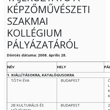
KÉPZŐMŰVÉSZETI
SZAKMAI
KOLLÉGIUM
PÁLYÁZATÁRÓL
Döntés dátuma: 2008. április 28.
NÉV
HELY
PÁ
1. KIÁLLÍTÁSOKRA, KATALÓGUSOKRA
TÓTH ÉVA
BUDAPEST
Ö
K
2B KULTURÁLIS ÉS
BUDAPEST
2