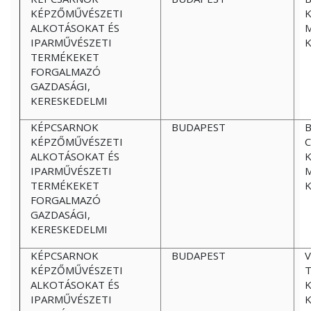
KÉPZŐMŰVÉSZETI
K
ALKOTÁSOKAT ÉS
M
IPARMŰVÉSZETI
TERMÉKEKET
FORGALMAZÓ
GAZDASÁGI,
KERESKEDELMI
KÉPCSARNOK
BUDAPEST
B
KÉPZŐMŰVÉSZETI
ALKOTÁSOKAT ÉS
K
IPARMŰVÉSZETI
M
TERMÉKEKET
FORGALMAZÓ
GAZDASÁGI,
KERESKEDELMI
KÉPCSARNOK
BUDAPEST
V
KÉPZŐMŰVÉSZETI
ALKOTÁSOKAT ÉS
K
IPARMŰVÉSZETI