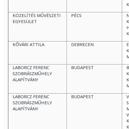
K
KÖZELÍTÉS MŰVÉSZETI
PÉCS
N
EGYESÜLET
K
KŐVÁRI ATTILA
DEBRECEN
E
LABORCZ FERENC
BUDAPEST
B
SZOBRÁSZMŰHELY
ALAPÍTVÁNY
K
LABORCZ FERENC
BUDAPEST
V
SZOBRÁSZMŰHELY
S
ALAPÍTVÁNY
M
V
K