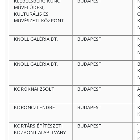
KLEBELSBERG KUNO
BUDAPEST
K
MŰVELŐDÉSI,
KULTURÁLIS ÉS
C
MŰVÉSZETI KÖZPONT
K
KNOLL GALÉRIA BT.
BUDAPEST
N
K
KNOLL GALÉRIA BT.
BUDAPEST
B
K
KOROKNAI ZSOLT
BUDAPEST
K
KORONCZI ENDRE
BUDAPEST
K
KORTÁRS ÉPÍTÉSZETI
BUDAPEST
‘
KÖZPONT ALAPÍTVÁNY
É
K