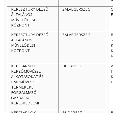
KERESZTURY DEZSŐ
ZALAEGERSZEG
C
ÁLTALÁNOS
F
MŰVELŐDÉSI
KÖZPONT
KERESZTURY DEZSŐ
ZALAEGERSZEG
ÁLTALÁNOS
MŰVELŐDÉSI
K
KÖZPONT
KÉPCSARNOK
BUDAPEST
V
KÉPZŐMŰVÉSZETI
ALKOTÁSOKAT ÉS
K
IPARMŰVÉSZETI
TERMÉKEKET
FORGALMAZÓ
GAZDASÁGI,
KERESKEDELMI
KÉPCSARNOK
BUDAPEST