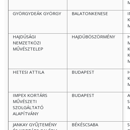
GYÖRGYDEÁK GYÖRGY
BALATONKENESE
I
HAJDÚSÁGI
HAJDÚBÖSZÖRMÉNY
NEMZETKÖZI
M
MŰVÉSZTELEP
K
HETESI ATTILA
BUDAPEST
H
K
IMPEX KORTÁRS
BUDAPEST
A
MŰVÉSZETI
SZOLGÁLTATÓ
ALAPÍTVÁNY
JANKAY GYŰJTEMÉNY
BÉKÉSCSABA