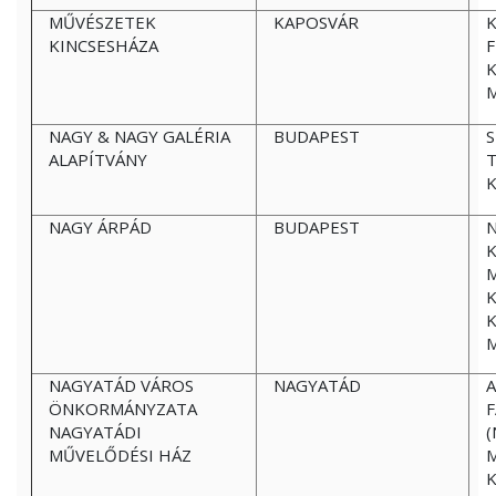
MŰVÉSZETEK
KAPOSVÁR
K
KINCSESHÁZA
F
NAGY & NAGY GALÉRIA
BUDAPEST
S
ALAPÍTVÁNY
K
NAGY ÁRPÁD
BUDAPEST
N
K
NAGYATÁD VÁROS
NAGYATÁD
A
ÖNKORMÁNYZATA
F
NAGYATÁDI
(
MŰVELŐDÉSI HÁZ
M
K