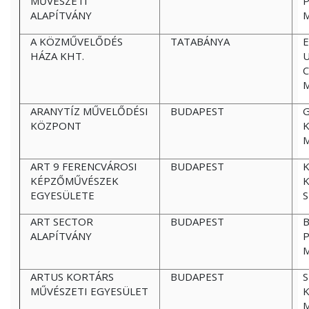
MŰVÉSZETI
ALAPÍTVÁNY
A KÖZMŰVELŐDÉS
TATABÁNYA
E
HÁZA KHT.
C
ARANYTÍZ MŰVELŐDÉSI
BUDAPEST
G
KÖZPONT
K
ART 9 FERENCVÁROSI
BUDAPEST
KÉPZŐMŰVÉSZEK
K
EGYESÜLETE
S
ART SECTOR
BUDAPEST
B
ALAPÍTVÁNY
P
ARTUS KORTÁRS
BUDAPEST
S
MŰVÉSZETI EGYESÜLET
K