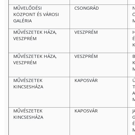
MŰVELŐDÉSI
CSONGRÁD
KÖZPONT ÉS VÁROSI
Ö
GALÉRIA
MŰVÉSZETEK HÁZA,
VESZPRÉM
H
VESZPRÉM
K
MŰVÉSZETEK HÁZA,
VESZPRÉM
VESZPRÉM
K
MŰVÉSZETEK
KAPOSVÁR
Ú
KINCSESHÁZA
T
MŰVÉSZETEK
KAPOSVÁR
J
KINCSESHÁZA
G