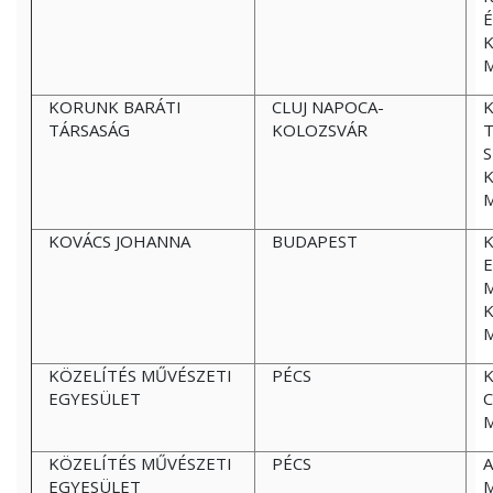
É
KORUNK BARÁTI
CLUJ NAPOCA-
K
TÁRSASÁG
KOLOZSVÁR
T
S
KOVÁCS JOHANNA
BUDAPEST
K
E
KÖZELÍTÉS MŰVÉSZETI
PÉCS
K
EGYESÜLET
C
KÖZELÍTÉS MŰVÉSZETI
PÉCS
EGYESÜLET
M