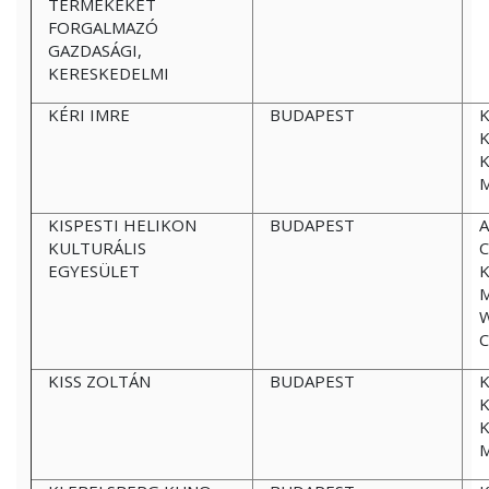
TERMÉKEKET
FORGALMAZÓ
GAZDASÁGI,
KERESKEDELMI
KÉRI IMRE
BUDAPEST
K
K
KISPESTI HELIKON
BUDAPEST
KULTURÁLIS
C
EGYESÜLET
M
KISS ZOLTÁN
BUDAPEST
K
K