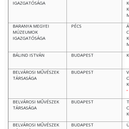
IGAZGATÓSÁGA
K
BARANYA MEGYEI
PÉCS
Á
MÚZEUMOK
C
IGAZGATÓSÁGA
K
BÁLIND ISTVÁN
BUDAPEST
K
BELVÁROSI MŰVÉSZEK
BUDAPEST
V
TÁRSASÁGA
O
*
BELVÁROSI MŰVÉSZEK
BUDAPEST
TÁRSASÁGA
O
K
BELVÁROSI MŰVÉSZEK
BUDAPEST