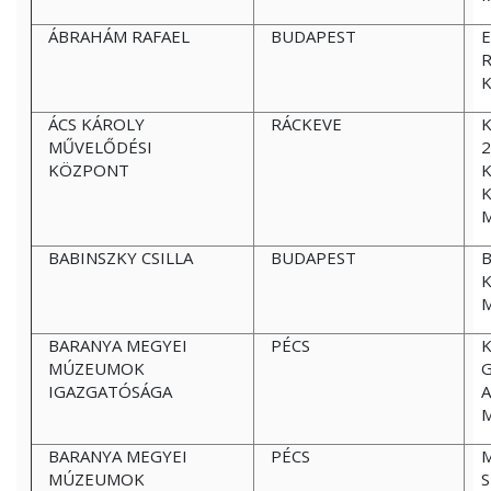
ÁBRAHÁM RAFAEL
BUDAPEST
E
K
ÁCS KÁROLY
RÁCKEVE
K
MŰVELŐDÉSI
2
KÖZPONT
K
BABINSZKY CSILLA
BUDAPEST
B
K
BARANYA MEGYEI
PÉCS
MÚZEUMOK
G
IGAZGATÓSÁGA
BARANYA MEGYEI
PÉCS
M
MÚZEUMOK
S