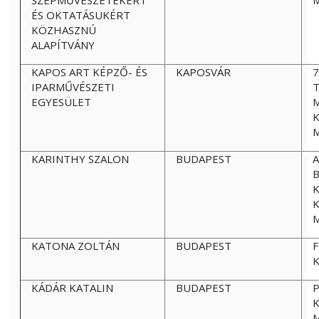
SZÉPMŰVÉSZETEKÉRT
ÉS OKTATÁSUKÉRT
KÖZHASZNÚ
ALAPÍTVÁNY
KAPOS ART KÉPZŐ- ÉS
KAPOSVÁR
IPARMŰVÉSZETI
EGYESÜLET
M
KARINTHY SZALON
BUDAPEST
A
B
K
KATONA ZOLTÁN
BUDAPEST
F
K
KÁDÁR KATALIN
BUDAPEST
P