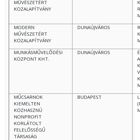
MŰVÉSZETÉRT
K
KÖZALAPÍTVÁNY
MODERN
DUNAÚJVÁROS
R
MŰVÉSZETÉRT
K
KÖZALAPÍTVÁNY
MUNKÁSMŰVELŐDÉSI
DUNAÚJVÁROS
É
KÖZPONT KHT.
MŰCSARNOK
BUDAPEST
KIEMELTEN
(
KÖZHASZNÚ
NONPROFIT
KORLÁTOLT
FELELŐSSÉGŰ
TÁRSASÁG