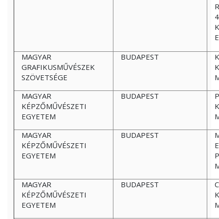
R
4
E
MAGYAR
BUDAPEST
K
GRAFIKUSMŰVÉSZEK
K
SZÖVETSÉGE
MAGYAR
BUDAPEST
KÉPZŐMŰVÉSZETI
K
EGYETEM
MAGYAR
BUDAPEST
KÉPZŐMŰVÉSZETI
E
EGYETEM
MAGYAR
BUDAPEST
KÉPZŐMŰVÉSZETI
K
EGYETEM