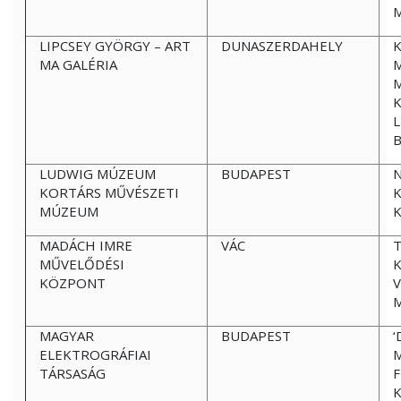
LIPCSEY GYÖRGY – ART
DUNASZERDAHELY
K
MA GALÉRIA
M
L
LUDWIG MÚZEUM
BUDAPEST
N
KORTÁRS MŰVÉSZETI
K
MÚZEUM
K
MADÁCH IMRE
VÁC
T
MŰVELŐDÉSI
K
KÖZPONT
MAGYAR
BUDAPEST
‘
ELEKTROGRÁFIAI
TÁRSASÁG
F
K