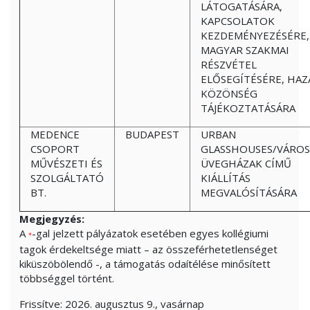
LÁTOGATÁSÁRA,
KAPCSOLATOK
KEZDEMÉNYEZÉSÉRE,
MAGYAR SZAKMAI
RÉSZVÉTEL
ELŐSEGÍTÉSÉRE, HAZ
KÖZÖNSÉG
TÁJÉKOZTATÁSÁRA
MEDENCE
BUDAPEST
URBAN
CSOPORT
GLASSHOUSES/VÁROS
MŰVÉSZETI ÉS
ÜVEGHÁZAK CÍMŰ
SZOLGÁLTATÓ
KIÁLLÍTÁS
BT.
MEGVALÓSÍTÁSÁRA
Megjegyzés:
A
-gal jelzett pályázatok esetében egyes kollégiumi
*
tagok érdekeltsége miatt – az összeférhetetlenséget
kiküszöbölendő -, a támogatás odaítélése minősített
többséggel történt.
Frissítve:
2026. augusztus 9., vasárnap