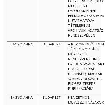
FOLYÓIRATOK EDDIG
MEGJELENT
ÉVFOLYAMAINAK
FELDOLGOZÁSÁRA ÉS
KUTATHATÓVÁ
TÉTELÉRE AZ
ARCHIVUM-ADATBÁZI
RENDSZERÉBEN
BAGYÓ ANNA
BUDAPEST
A PERZSA-ÖBÖL MEN
TÉRSÉG KORTÁRS
MŰVÉSZETI
RENDEZVÉNYEINEK
LÁTOGATÁSÁRA, (ART
DUBAI, SHARJAH
BIENNALE), MAGYAR
SZAKMAI RÉSZVÉTEL
ELŐSEGÍTÉSÉRE,
PUBLIKÁCIÓRA
BAGYÓ ANNA
BUDAPEST
NEMZETKÖZI
MŰVÉSZETI VÁSÁROK