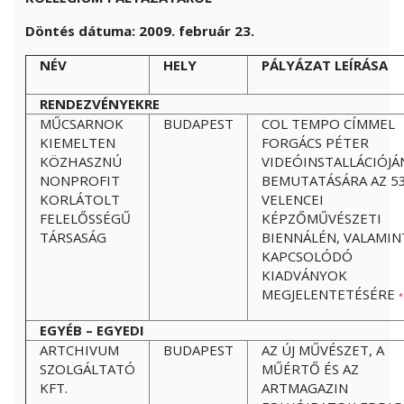
Döntés dátuma: 2009. február 23.
NÉV
HELY
PÁLYÁZAT LEÍRÁSA
RENDEZVÉNYEKRE
MŰCSARNOK
BUDAPEST
COL TEMPO CÍMMEL
KIEMELTEN
FORGÁCS PÉTER
KÖZHASZNÚ
VIDEÓINSTALLÁCIÓJÁ
NONPROFIT
BEMUTATÁSÁRA AZ 53
KORLÁTOLT
VELENCEI
FELELŐSSÉGŰ
KÉPZŐMŰVÉSZETI
TÁRSASÁG
BIENNÁLÉN, VALAMIN
KAPCSOLÓDÓ
KIADVÁNYOK
MEGJELENTETÉSÉRE
*
EGYÉB – EGYEDI
ARTCHIVUM
BUDAPEST
AZ ÚJ MŰVÉSZET, A
SZOLGÁLTATÓ
MŰÉRTŐ ÉS AZ
KFT.
ARTMAGAZIN