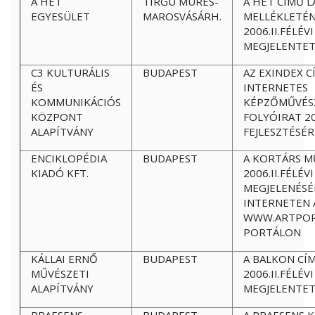
A HET
TIRGU MURES-
A HÉT CÍMŰ L
EGYESÜLET
MAROSVÁSÁRH.
MELLÉKLETÉ
2006.II.FÉLÉV
MEGJELENTET
C3 KULTURÁLIS
BUDAPEST
AZ EXINDEX C
ÉS
INTERNETES
KOMMUNIKÁCIÓS
KÉPZŐMŰVÉS
KÖZPONT
FOLYÓIRAT 200
ALAPÍTVÁNY
FEJLESZTÉSÉ
ENCIKLOPÉDIA
BUDAPEST
A KORTÁRS M
KIADÓ KFT.
2006.II.FÉLÉVI
MEGJELENÉSÉ
INTERNETEN 
WWW.ARTPOR
PORTÁLON
KÁLLAI ERNŐ
BUDAPEST
A BALKON CÍ
MŰVÉSZETI
2006.II.FÉLÉVI
ALAPÍTVÁNY
MEGJELENTET