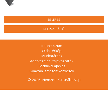
BELÉPÉS
REGISZTRÁCIÓ
Impresszum
Oldaltérkép
Munkatársak
Adatkezelési tájékoztatók
Technikai ajánlás
Gyakran ismételt kérdések
© 2026. Nemzeti Kulturális Alap