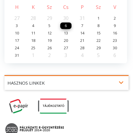
H
K
Sz
Cs
P
Sz
V
27
28
29
30
31
1
2
3
4
5
6
7
8
9
10
11
12
13
14
15
16
17
18
19
20
21
22
23
24
25
26
27
28
29
30
1
2
3
4
5
6
31
expand_more
HASZNOS LINKEK