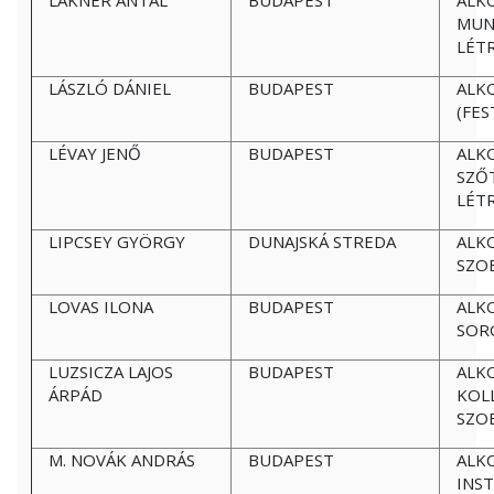
LAKNER ANTAL
BUDAPEST
ALK
MUN
LÉT
LÁSZLÓ DÁNIEL
BUDAPEST
ALK
(FE
LÉVAY JENŐ
BUDAPEST
ALK
SZŐT
LÉT
LIPCSEY GYÖRGY
DUNAJSKÁ STREDA
ALKO
SZO
LOVAS ILONA
BUDAPEST
ALK
SOR
LUZSICZA LAJOS
BUDAPEST
ALKO
ÁRPÁD
KOLL
SZO
M. NOVÁK ANDRÁS
BUDAPEST
ALK
INS