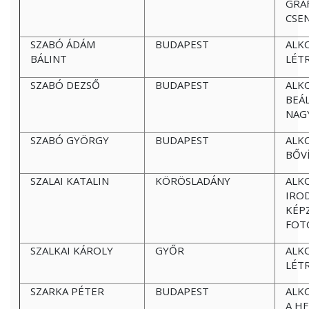
GRAF
CSE
SZABÓ ÁDÁM
BUDAPEST
ALK
BÁLINT
LÉT
SZABÓ DEZSŐ
BUDAPEST
ALK
BEÁ
NAG
SZABÓ GYÖRGY
BUDAPEST
ALK
BŐV
SZALAI KATALIN
KÖRÖSLADÁNY
ALK
IRO
KÉP
FOT
SZALKAI KÁROLY
GYŐR
ALK
LÉT
SZARKA PÉTER
BUDAPEST
ALK
A H