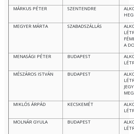
MÁRKUS PÉTER
SZENTENDRE
ALK
HEG
MEGYER MÁRTA
SZABADSZÁLLÁS
ALK
LÉT
FÉM
A D
MENASÁGI PÉTER
BUDAPEST
ALK
LÉT
MÉSZÁROS ISTVÁN
BUDAPEST
ALK
LÉT
JEG
MEG
MIKLÓS ÁRPÁD
KECSKEMÉT
ALK
LÉT
MOLNÁR GYULA
BUDAPEST
ALK
LÉT