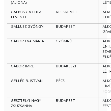
(ALIONA)
LÉT
GALBOVY ATTILA
KECSKEMÉT
ALK
LEVENTE
ELK
GALLUSZ GYÖNGYI
BUDAPEST
ALK
GRA
GÁBOR ÉVA MÁRIA
GYÖMRŐ
ALK
ÉNH
SZA
ELK
GÁBOR IMRE
BUDAKESZI
ALK
LÉT
GELLÉR B. ISTVÁN
PÉCS
ALK
CÍM
FOG
GESZTELYI NAGY
BUDAPEST
ALK
ZSUZSANNA
FES