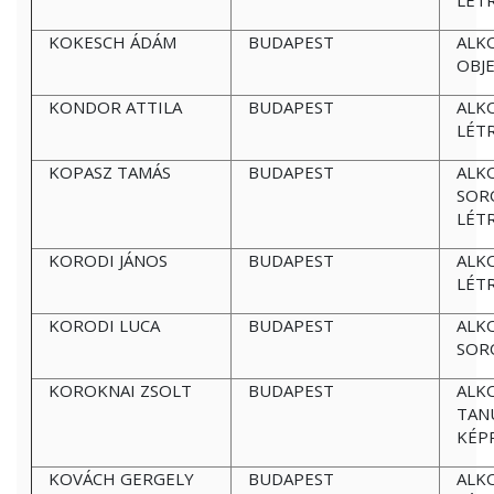
LÉT
KOKESCH ÁDÁM
BUDAPEST
ALK
OBJ
KONDOR ATTILA
BUDAPEST
ALK
LÉT
KOPASZ TAMÁS
BUDAPEST
ALK
SOR
LÉT
KORODI JÁNOS
BUDAPEST
ALK
LÉT
KORODI LUCA
BUDAPEST
ALK
SOR
KOROKNAI ZSOLT
BUDAPEST
ALK
TAN
KÉP
KOVÁCH GERGELY
BUDAPEST
ALK