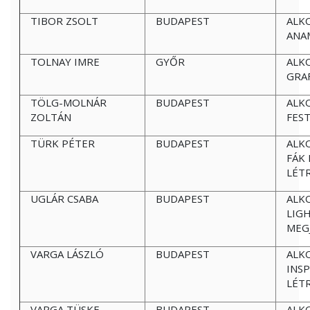
TIBOR ZSOLT
BUDAPEST
ALK
ANA
TOLNAY IMRE
GYŐR
ALK
GRA
TÖLG-MOLNÁR
BUDAPEST
ALK
ZOLTÁN
FES
TÜRK PÉTER
BUDAPEST
ALK
FÁK
LÉT
UGLÁR CSABA
BUDAPEST
ALK
LIGH
MEG
VARGA LÁSZLÓ
BUDAPEST
ALK
INSP
LÉT
VARGA TÜSKE
BUDAPEST
ALK