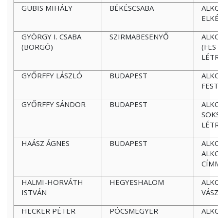
GUBIS MIHÁLY
BÉKÉSCSABA
ALK
ELK
GYÖRGY I. CSABA
SZIRMABESENYŐ
ALK
(BORGÓ)
(FES
LÉT
GYŐRFFY LÁSZLÓ
BUDAPEST
ALK
FES
GYŐRFFY SÁNDOR
BUDAPEST
ALK
SOK
LÉT
HAÁSZ ÁGNES
BUDAPEST
ALK
ALK
CÍM
HALMI-HORVÁTH
HEGYESHALOM
ALK
ISTVÁN
VÁS
HECKER PÉTER
PÓCSMEGYER
ALK