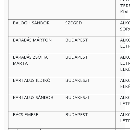
TER
KIA
BALOGH SÁNDOR
SZEGED
ALK
SOR
BARABÁS MÁRTON
BUDAPEST
ALK
LÉT
BARABÁS ZSÓFIA
BUDAPEST
ALK
MÁRTA
LÉT
ELK
BARTALUS ILDIKÓ
BUDAKESZI
ALK
ELK
BARTALUS SÁNDOR
BUDAKESZI
ALK
LÉT
BÁCS EMESE
BUDAPEST
ALK
LÉT