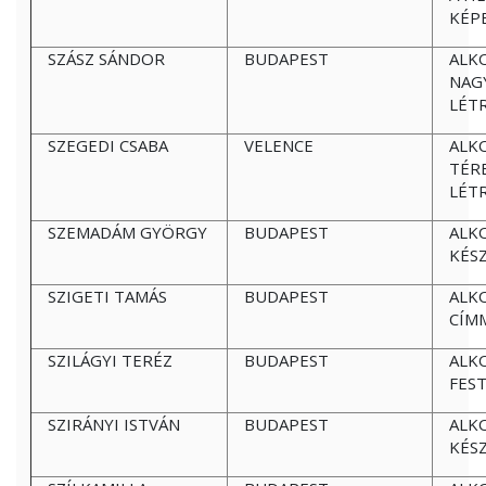
KÉP
SZÁSZ SÁNDOR
BUDAPEST
ALK
NAG
LÉT
SZEGEDI CSABA
VELENCE
ALK
TÉR
LÉT
SZEMADÁM GYÖRGY
BUDAPEST
ALK
KÉS
SZIGETI TAMÁS
BUDAPEST
ALK
CÍM
SZILÁGYI TERÉZ
BUDAPEST
ALK
FES
SZIRÁNYI ISTVÁN
BUDAPEST
ALK
KÉS