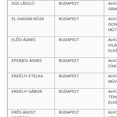
DÚS LÁSZLÓ
BUDAPEST
ALK
GRA
EL-HASSAN RÓZA
BUDAPEST
ALK
GON
MŰT
ELŐD ÁGNES
BUDAPEST
ALK
VILÁ
ELK
EPERJESI ÁGNES
BUDAPEST
ALK
CÍM
ERDÉLYI ETELKA
BUDAPEST
ALK
MŰV
ERDÉLYI GÁBOR
BUDAPEST
ALK
TÉM
ELK
ERŐS ÁGOST
BUDAPEST
ALK