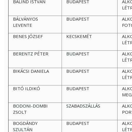
BÁLIND ISTVÁN
BUDAPEST
ALK
LÉT
BÁLVÁNYOS
BUDAPEST
ALK
LEVENTE
FOT
BENES JÓZSEF
KECSKEMÉT
ALK
LÉT
BERENTZ PÉTER
BUDAPEST
ALK
LÉT
BIKÁCSI DANIELA
BUDAPEST
ALK
LÉT
BITÓ ILDIKÓ
BUDAPEST
ALK
MEG
BODONI-DOMBI
SZABADSZÁLLÁS
ALK
ZSOLT
POR
BOGDÁNDY
BUDAPEST
ALK
SZULTÁN
LÉT