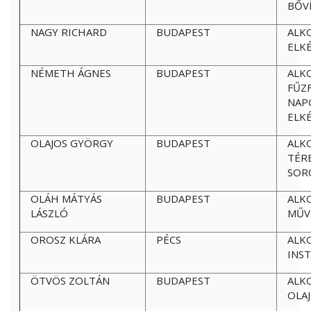
BŐV
NAGY RICHARD
BUDAPEST
ALK
ELK
NÉMETH ÁGNES
BUDAPEST
ALK
FŰZ
NAP
ELK
OLAJOS GYÖRGY
BUDAPEST
ALK
TÉR
SOR
OLÁH MÁTYÁS
BUDAPEST
ALK
LÁSZLÓ
MŰV
OROSZ KLÁRA
PÉCS
ALK
INS
ÖTVÖS ZOLTÁN
BUDAPEST
ALK
OLA