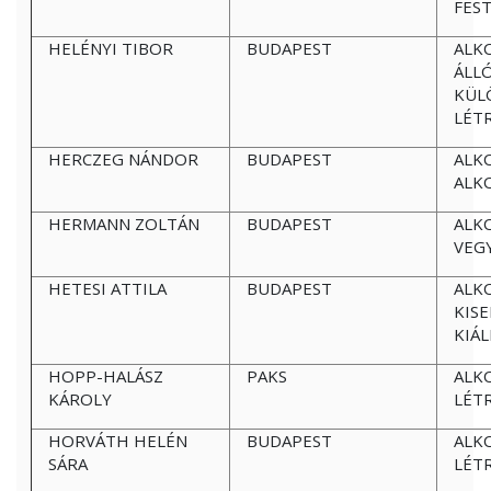
FES
HELÉNYI TIBOR
BUDAPEST
ALK
ÁLL
KÜL
LÉT
HERCZEG NÁNDOR
BUDAPEST
ALK
ALK
HERMANN ZOLTÁN
BUDAPEST
ALK
VEG
HETESI ATTILA
BUDAPEST
ALK
KIS
KIÁL
HOPP-HALÁSZ
PAKS
ALK
KÁROLY
LÉT
HORVÁTH HELÉN
BUDAPEST
ALK
SÁRA
LÉT