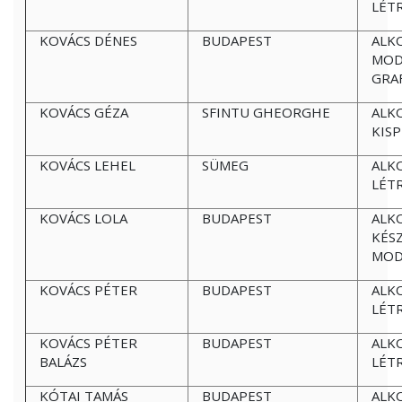
LÉT
KOVÁCS DÉNES
BUDAPEST
ALK
MOD
GRA
KOVÁCS GÉZA
SFINTU GHEORGHE
ALK
KIS
KOVÁCS LEHEL
SÜMEG
ALK
LÉT
KOVÁCS LOLA
BUDAPEST
ALK
KÉS
MOD
KOVÁCS PÉTER
BUDAPEST
ALK
LÉT
KOVÁCS PÉTER
BUDAPEST
ALK
BALÁZS
LÉT
KÓTAI TAMÁS
BUDAPEST
ALK