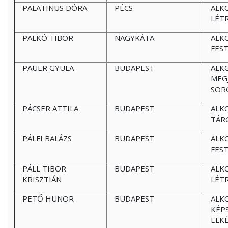
PALATINUS DÓRA
PÉCS
ALK
LÉT
PALKÓ TIBOR
NAGYKÁTA
ALK
FES
PAUER GYULA
BUDAPEST
ALK
MEG
SOR
PÁCSER ATTILA
BUDAPEST
ALK
TÁR
PÁLFI BALÁZS
BUDAPEST
ALK
FEST
PÁLL TIBOR
BUDAPEST
ALK
KRISZTIÁN
LÉT
PETŐ HUNOR
BUDAPEST
ALK
KÉP
ELK