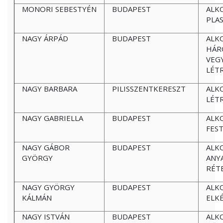
MONORI SEBESTYÉN
BUDAPEST
ALK
PLA
NAGY ÁRPÁD
BUDAPEST
ALK
HÁR
VEG
LÉT
NAGY BARBARA
PILISSZENTKERESZT
ALK
LÉT
NAGY GABRIELLA
BUDAPEST
ALK
FES
NAGY GÁBOR
BUDAPEST
ALK
GYÖRGY
ANY
RÉT
NAGY GYÖRGY
BUDAPEST
ALK
KÁLMÁN
ELK
NAGY ISTVÁN
BUDAPEST
ALK