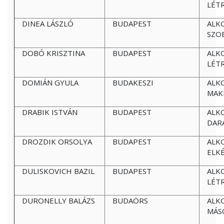
LÉT
DINEA LÁSZLÓ
BUDAPEST
ALK
SZO
DOBÓ KRISZTINA
BUDAPEST
ALK
LÉT
DOMIÁN GYULA
BUDAKESZI
ALK
MAK
DRABIK ISTVÁN
BUDAPEST
ALK
DAR
DROZDIK ORSOLYA
BUDAPEST
ALK
ELK
DULISKOVICH BAZIL
BUDAPEST
ALK
LÉT
DURONELLY BALÁZS
BUDAÖRS
ALK
MÁS