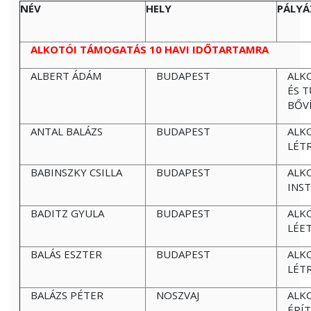
NÉV
HELY
PÁLYÁ
ALKOTÓI TÁMOGATÁS 10 HAVI IDŐTARTAMRA
ALBERT ÁDÁM
BUDAPEST
ALK
ÉS 
BŐV
ANTAL BALÁZS
BUDAPEST
ALK
LÉT
BABINSZKY CSILLA
BUDAPEST
ALK
INST
BADITZ GYULA
BUDAPEST
ALK
LÉE
BALÁS ESZTER
BUDAPEST
ALK
LÉT
BALÁZS PÉTER
NOSZVAJ
ALK
ÉPÍ