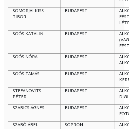
SOMORJAI KISS
BUDAPEST
ALK
TIBOR
FES
LÉT
SOÓS KATALIN
BUDAPEST
ALK
(VAG
FES
SOÓS NÓRA
BUDAPEST
ALK
ALK
SOÓS TAMÁS
BUDAPEST
ALK
KER
STEFANOVITS
BUDAPEST
ALK
PÉTER
DIGI
SZABICS ÁGNES
BUDAPEST
ALK
FOT
SZABÓ ÁBEL
SOPRON
ALK