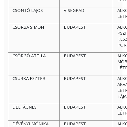
CSONTÓ LAJOS
VISEGRÁD
ALK
LÉT
CSORBA SIMON
BUDAPEST
ALK
PSZ
KÉS
POR
CSÖRGŐ ATTILA
BUDAPEST
ALK
MÖB
LÉT
CSURKA ESZTER
BUDAPEST
ALK
AKV
LÉT
TÁJ
DELI ÁGNES
BUDAPEST
ALK
LÉT
DÉVÉNYI MÓNIKA
BUDAPEST
ALK