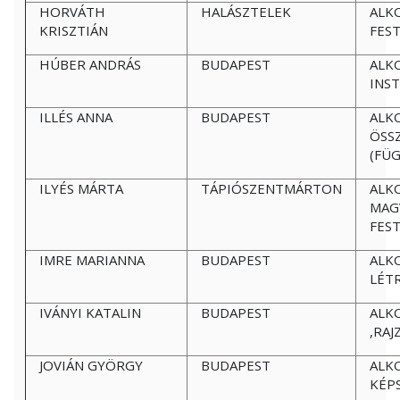
HORVÁTH
HALÁSZTELEK
ALK
KRISZTIÁN
FES
HÚBER ANDRÁS
BUDAPEST
ALK
INST
ILLÉS ANNA
BUDAPEST
ALK
ÖSS
(FÜ
ILYÉS MÁRTA
TÁPIÓSZENTMÁRTON
ALK
MAGV
FES
IMRE MARIANNA
BUDAPEST
ALK
LÉT
IVÁNYI KATALIN
BUDAPEST
ALK
,RAJ
JOVIÁN GYÖRGY
BUDAPEST
ALK
KÉP