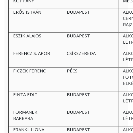
KOPPÁNY
MEG
ERŐS ISTVÁN
BUDAPEST
ALK
CÉR
RAJ
ESZIK ALAJOS
BUDAPEST
ALK
LÉT
FERENCZ S. APOR
CSÍKSZEREDA
ALK
LÉT
FICZEK FERENC
PÉCS
ALK
FOT
ELK
FINTA EDIT
BUDAPEST
ALK
LÉT
FORMANEK
BUDAPEST
ALK
BARBARA
LÉT
FRANKL ILONA
BUDAPEST
ALK