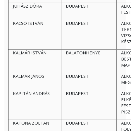
JUHÁSZ DÓRA
BUDAPEST
ALK
FES
KACSÓ ISTVÁN
BUDAPEST
ALK
TER
VIZS
KÉS
KALMÁR ISTVÁN
BALATONHENYE
ALK
BES
MAP
KALMÁR JÁNOS
BUDAPEST
ALK
MEG
KAPITÁN ANDRÁS
BUDAPEST
ALK
ELK
FES
PIS
KATONA ZOLTÁN
BUDAPEST
ALK
FOL