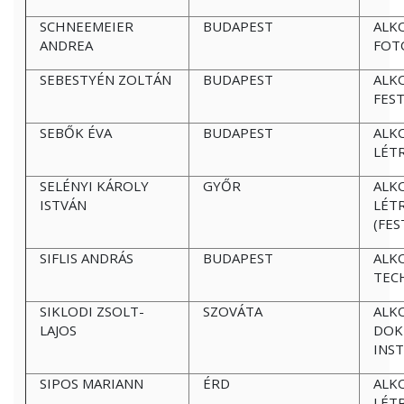
SCHNEEMEIER
BUDAPEST
ALK
ANDREA
FOT
SEBESTYÉN ZOLTÁN
BUDAPEST
ALK
FES
SEBŐK ÉVA
BUDAPEST
ALK
LÉT
SELÉNYI KÁROLY
GYŐR
ALK
ISTVÁN
LÉT
(FES
SIFLIS ANDRÁS
BUDAPEST
ALK
TEC
SIKLODI ZSOLT-
SZOVÁTA
ALK
LAJOS
DOK
INS
SIPOS MARIANN
ÉRD
ALK
LÉT