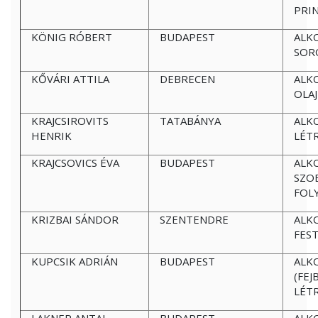
PRI
KÖNIG RÓBERT
BUDAPEST
ALK
SOR
KŐVÁRI ATTILA
DEBRECEN
ALK
OLA
KRAJCSIROVITS
TATABÁNYA
ALK
HENRIK
LÉT
KRAJCSOVICS ÉVA
BUDAPEST
ALK
SZO
FOL
KRIZBAI SÁNDOR
SZENTENDRE
ALK
FES
KUPCSIK ADRIÁN
BUDAPEST
ALK
(FEJ
LÉT