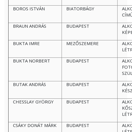
BOROS ISTVÁN
BIATORBÁGY
ALK
CÍM
BRAUN ANDRÁS
BUDAPEST
ALK
KÉP
BUKTA IMRE
MEZŐSZEMERE
ALK
LÉT
BUKTA NORBERT
BUDAPEST
ALK
FOT
SZÜ
BUTAK ANDRÁS
BUDAPEST
ALK
KÉS
CHESSLAY GYÖRGY
BUDAPEST
ALK
KŐS
LÉT
CSÁKY DONÁT MÁRK
BUDAPEST
ALK
LÉT