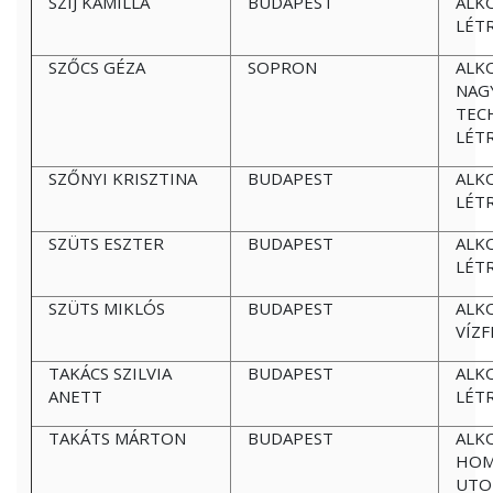
SZÍJ KAMILLA
BUDAPEST
ALK
LÉT
SZŐCS GÉZA
SOPRON
ALK
NAG
TECH
LÉT
SZŐNYI KRISZTINA
BUDAPEST
ALK
LÉT
SZÜTS ESZTER
BUDAPEST
ALK
LÉT
SZÜTS MIKLÓS
BUDAPEST
ALK
VÍZ
TAKÁCS SZILVIA
BUDAPEST
ALK
ANETT
LÉT
TAKÁTS MÁRTON
BUDAPEST
ALK
HOM
UTO