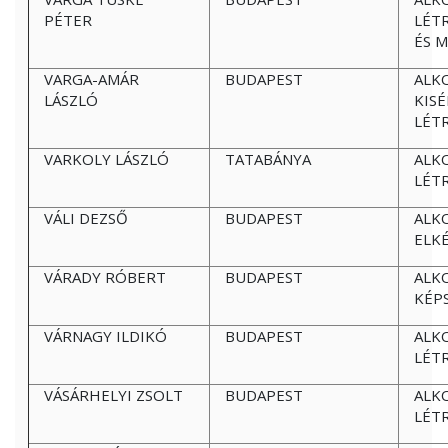
PÉTER
LÉT
ÉS 
VARGA-AMÁR
BUDAPEST
ALK
LÁSZLÓ
KIS
LÉT
VARKOLY LÁSZLÓ
TATABÁNYA
ALK
LÉT
VÁLI DEZSŐ
BUDAPEST
ALK
ELK
VÁRADY RÓBERT
BUDAPEST
ALK
KÉP
VÁRNAGY ILDIKÓ
BUDAPEST
ALK
LÉT
VÁSÁRHELYI ZSOLT
BUDAPEST
ALK
LÉT