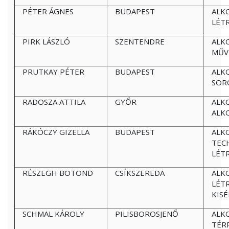
PÉTER ÁGNES
BUDAPEST
ALK
LÉT
PIRK LÁSZLÓ
SZENTENDRE
ALK
MŰV
PRUTKAY PÉTER
BUDAPEST
ALK
SOR
RADOSZA ATTILA
GYŐR
ALK
ALK
RÁKÓCZY GIZELLA
BUDAPEST
ALK
TEC
LÉT
RÉSZEGH BOTOND
CSÍKSZEREDA
ALK
LÉT
KIS
SCHMAL KÁROLY
PILISBOROSJENŐ
ALKO
TÉR