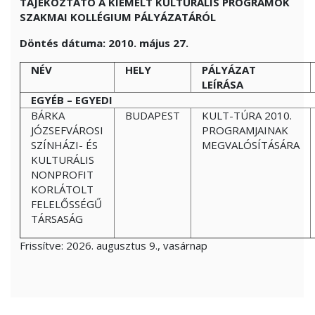
TÁJÉKOZTATÓ A KIEMELT KULTURÁLIS PROGRAMOK
SZAKMAI KOLLÉGIUM PÁLYÁZATÁRÓL
Döntés dátuma: 2010. május 27.
NÉV
HELY
PÁLYÁZAT
LEÍRÁSA
EGYÉB – EGYEDI
BÁRKA
BUDAPEST
KULT-TÚRA 2010.
JÓZSEFVÁROSI
PROGRAMJAINAK
SZÍNHÁZI- ÉS
MEGVALÓSÍTÁSÁRA
KULTURÁLIS
NONPROFIT
KORLÁTOLT
FELELŐSSÉGŰ
TÁRSASÁG
Frissítve:
2026. augusztus 9., vasárnap