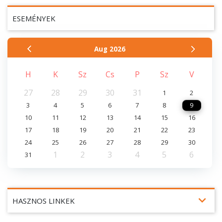
ESEMÉNYEK
Aug
2026
H
K
Sz
Cs
P
Sz
V
27
28
29
30
31
1
2
3
4
5
6
7
8
9
10
11
12
13
14
15
16
17
18
19
20
21
22
23
24
25
26
27
28
29
30
1
2
3
4
5
6
31
expand_more
HASZNOS LINKEK