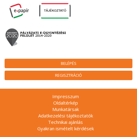
BELÉPÉS
REGISZTRÁCIÓ
Impresszum
Oldaltérkép
Munkatársak
Adatkezelési tájékoztatók
Technikai ajánlás
Gyakran ismételt kérdések