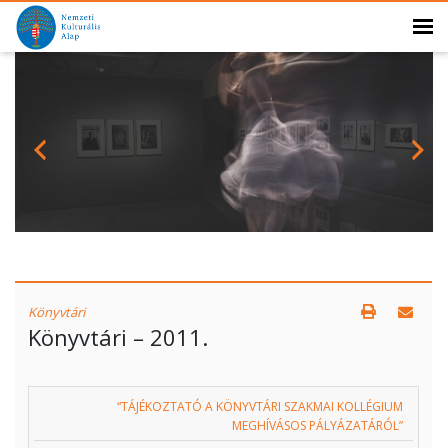
Könyvtári
Könyvtári – 2011.
“TÁJÉKOZTATÓ A KÖNYVTÁRI SZAKMAI KOLLÉGIUM
MEGHÍVÁSOS PÁLYÁZATÁRÓL”