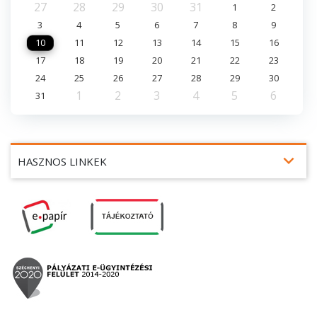
27
28
29
30
31
1
2
3
4
5
6
7
8
9
10
11
12
13
14
15
16
17
18
19
20
21
22
23
24
25
26
27
28
29
30
1
2
3
4
5
6
31
expand_more
HASZNOS LINKEK