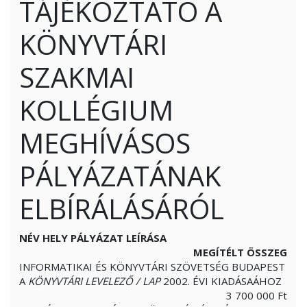
TÁJÉKOZTATÓ A
KÖNYVTÁRI
SZAKMAI
KOLLÉGIUM
MEGHÍVÁSOS
PÁLYÁZATÁNAK
ELBÍRÁLÁSÁRÓL
NÉV
HELY
PÁLYÁZAT LEÍRÁSA
MEGÍTÉLT ÖSSZEG
INFORMATIKAI ÉS KÖNYVTÁRI SZÖVETSÉG BUDAPEST
A
KÖNYVTÁRI LEVELEZŐ / LAP
2002. ÉVI KIADÁSAÁHOZ
3 700 000 Ft