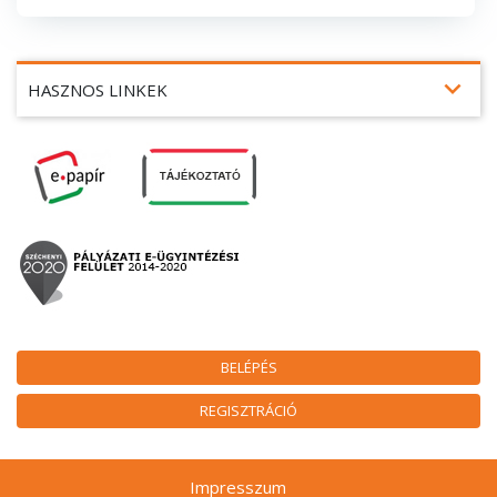
expand_more
HASZNOS LINKEK
BELÉPÉS
REGISZTRÁCIÓ
Impresszum