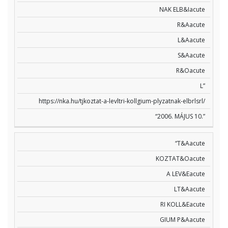
NAK ELB&Iacute
R&Aacute
L&Aacute
S&Aacute
R&Oacute
L”
https://nka.hu/tjkoztat-a-levltri-kollgium-plyzatnak-elbrlsrl/
“2006. MÁJUS 10.”
“T&Aacute
KOZTAT&Oacute
A LEV&Eacute
LT&Aacute
RI KOLL&Eacute
GIUM P&Aacute