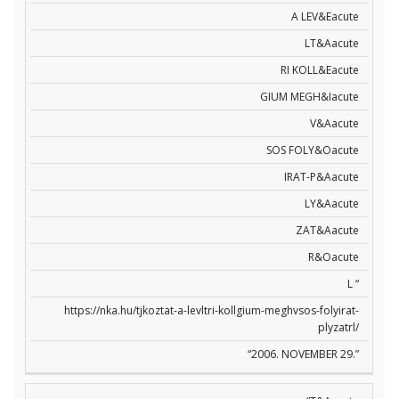
A LEV&Eacute
LT&Aacute
RI KOLL&Eacute
GIUM MEGH&Iacute
V&Aacute
SOS FOLY&Oacute
IRAT-P&Aacute
LY&Aacute
ZAT&Aacute
R&Oacute
L “
https://nka.hu/tjkoztat-a-levltri-kollgium-meghvsos-folyirat-
plyzatrl/
“2006. NOVEMBER 29.”