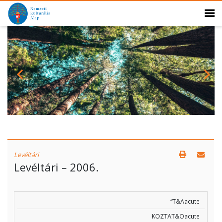
Levéltári
Levéltári – 2006.
“T&Aacute
KOZTAT&Oacute