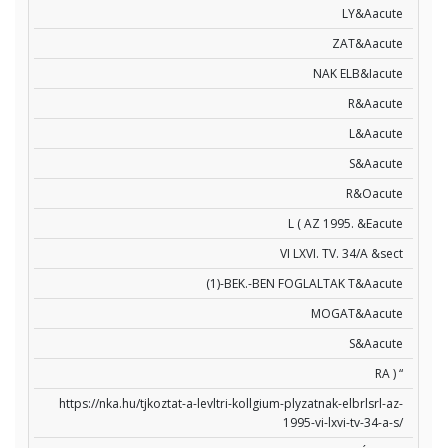
LY&Aacute
ZAT&Aacute
NAK ELB&Iacute
R&Aacute
L&Aacute
S&Aacute
R&Oacute
L ( AZ 1995. &Eacute
VI LXVI. TV. 34/A &sect
(1)-BEK.-BEN FOGLALTAK T&Aacute
MOGAT&Aacute
S&Aacute
RA ) “
https://nka.hu/tjkoztat-a-levltri-kollgium-plyzatnak-elbrlsrl-az-
1995-vi-lxvi-tv-34-a-s/