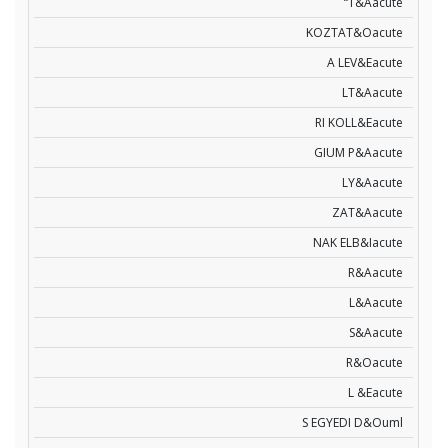
“T&Aacute
KOZTAT&Oacute
A LEV&Eacute
LT&Aacute
RI KOLL&Eacute
GIUM P&Aacute
LY&Aacute
ZAT&Aacute
NAK ELB&Iacute
R&Aacute
L&Aacute
S&Aacute
R&Oacute
L &Eacute
S EGYEDI D&Ouml