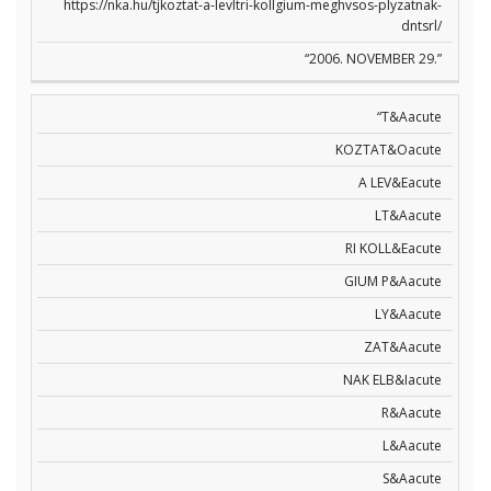
https://nka.hu/tjkoztat-a-levltri-kollgium-meghvsos-plyzatnak-
dntsrl/
“2006. NOVEMBER 29.”
“T&Aacute
KOZTAT&Oacute
A LEV&Eacute
LT&Aacute
RI KOLL&Eacute
GIUM P&Aacute
LY&Aacute
ZAT&Aacute
NAK ELB&Iacute
R&Aacute
L&Aacute
S&Aacute