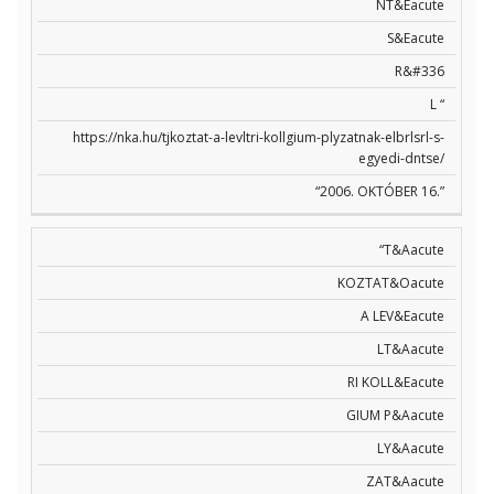
NT&Eacute
S&Eacute
R&#336
L “
https://nka.hu/tjkoztat-a-levltri-kollgium-plyzatnak-elbrlsrl-s-
egyedi-dntse/
“2006. OKTÓBER 16.”
“T&Aacute
KOZTAT&Oacute
A LEV&Eacute
LT&Aacute
RI KOLL&Eacute
GIUM P&Aacute
LY&Aacute
ZAT&Aacute