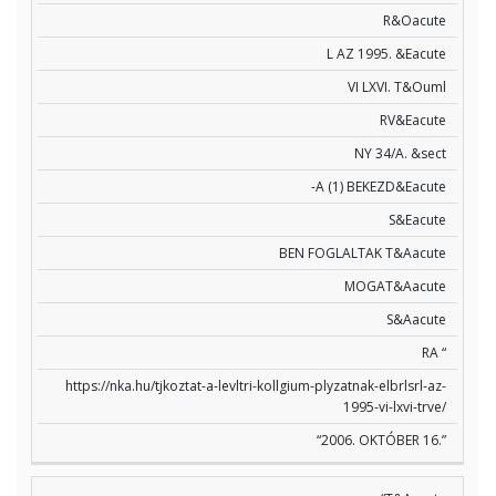
R&Oacute
L AZ 1995. &Eacute
VI LXVI. T&Ouml
RV&Eacute
NY 34/A. &sect
-A (1) BEKEZD&Eacute
S&Eacute
BEN FOGLALTAK T&Aacute
MOGAT&Aacute
S&Aacute
RA “
https://nka.hu/tjkoztat-a-levltri-kollgium-plyzatnak-elbrlsrl-az-
1995-vi-lxvi-trve/
“2006. OKTÓBER 16.”