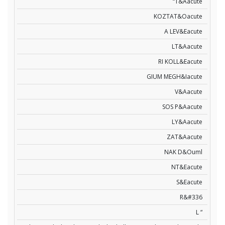
“T&Aacute
KOZTAT&Oacute
A LEV&Eacute
LT&Aacute
RI KOLL&Eacute
GIUM MEGH&Iacute
V&Aacute
SOS P&Aacute
LY&Aacute
ZAT&Aacute
NAK D&Ouml
NT&Eacute
S&Eacute
R&#336
L “