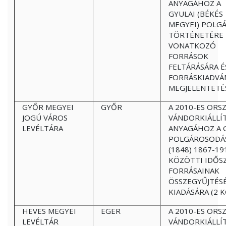
ANYAGÁHOZ A
GYULAI (BÉKÉS
MEGYEI) POLG
TÖRTÉNETÉRE
VONATKOZÓ
FORRÁSOK
FELTÁRÁSÁRA É
FORRÁSKIADVÁ
MEGJELENTETÉ
GYŐR MEGYEI
GYŐR
A 2010-ES ORS
JOGÚ VÁROS
VÁNDORKIÁLLÍ
LEVÉLTÁRA
ANYAGÁHOZ A 
POLGÁROSODÁ
(1848) 1867-19
KÖZÖTTI IDŐS
FORRÁSAINAK
ÖSSZEGYŰJTÉSÉ
KIADÁSÁRA (2 
HEVES MEGYEI
EGER
A 2010-ES ORS
LEVÉLTÁR
VÁNDORKIÁLLÍ