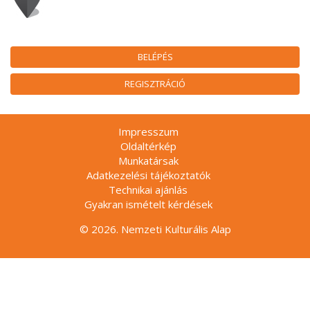
BELÉPÉS
REGISZTRÁCIÓ
Impresszum
Oldaltérkép
Munkatársak
Adatkezelési tájékoztatók
Technikai ajánlás
Gyakran ismételt kérdések
© 2026. Nemzeti Kulturális Alap