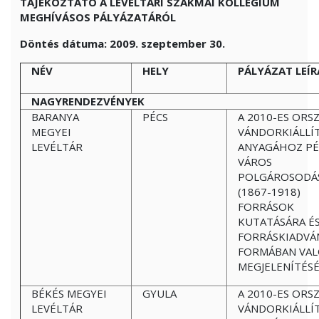
TÁJÉKOZTATÓ A LEVÉLTÁRI SZAKMAI KOLLÉGIUM
MEGHÍVÁSOS PÁLYÁZATÁRÓL
Döntés dátuma: 2009. szeptember 30.
NÉV
HELY
PÁLYÁZAT LEÍR
NAGYRENDEZVÉNYEK
BARANYA
PÉCS
A 2010-ES ORS
MEGYEI
VÁNDORKIÁLLÍ
LEVÉLTÁR
ANYAGÁHOZ PÉ
VÁROS
POLGÁROSODÁ
(1867-1918)
FORRÁSOK
KUTATÁSÁRA É
FORRÁSKIADVÁ
FORMÁBAN VA
MEGJELENÍTÉS
BÉKÉS MEGYEI
GYULA
A 2010-ES ORS
LEVÉLTÁR
VÁNDORKIÁLLÍ