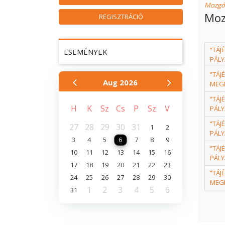
Mozgó
Moz
REGISZTRÁCIÓ
“TÁJ
ESEMÉNYEK
PÁLY
“TÁJ
Aug
2026
MEGH
“TÁJ
H
K
Sz
Cs
P
Sz
V
PÁLY
“TÁJ
27
28
29
30
31
1
2
PÁLY
3
4
5
6
7
8
9
“TÁJ
10
11
12
13
14
15
16
PÁLY
17
18
19
20
21
22
23
“TÁJ
24
25
26
27
28
29
30
MEG
1
2
3
4
5
6
31