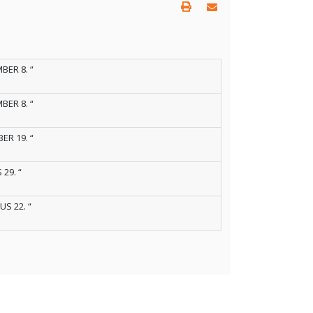
BER 8. “
BER 8. “
ER 19. “
 29. “
US 22. “