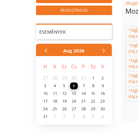
Mozgó
Moz
REGISZTRÁCIÓ
“TÁJ
ESEMÉNYEK
PÁLY
“TÁJ
Aug
2026
PÁLY
“TÁJ
H
K
Sz
Cs
P
Sz
V
PÁLY
“TÁJ
27
28
29
30
31
1
2
PÁLY
3
4
5
6
7
8
9
“TÁJ
10
11
12
13
14
15
16
PÁLY
17
18
19
20
21
22
23
24
25
26
27
28
29
30
1
2
3
4
5
6
31