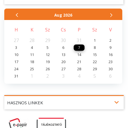
Aug
2026
H
K
Sz
Cs
P
Sz
V
27
28
29
30
31
1
2
3
4
5
6
7
8
9
10
11
12
13
14
15
16
17
18
19
20
21
22
23
24
25
26
27
28
29
30
1
2
3
4
5
6
31
expand_more
HASZNOS LINKEK