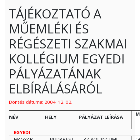
TÁJÉKOZTATÓ A
MŰEMLÉKI ÉS
RÉGÉSZETI SZAKMAI
KOLLÉGIUM EGYEDI
PÁLYÁZATÁNAK
ELBÍRÁLÁSÁRÓL
Döntés dátuma: 2004. 12. 02.
M
NÉV
HELY
PÁLYÁZAT LEÍRÁSA
EGYEDI
MAGYAR-
BUDAPEST
AZ AQUINCUMI
5