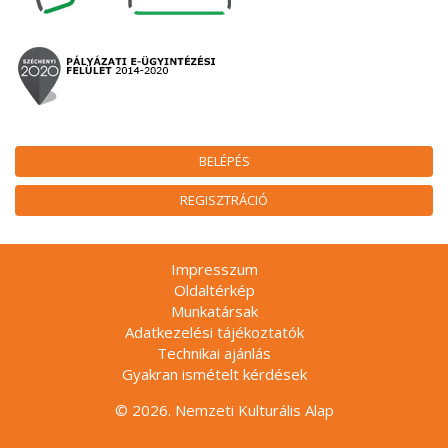
BELÉPÉS
REGISZTRÁCIÓ
Impresszum
Oldaltérkép
Munkatársak
Adatkezelési tájékoztatók
Technikai ajánlás
Gyakran ismételt kérdések
© 2026. Nemzeti Kulturális Alap