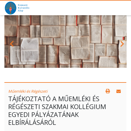
Műemléki és Régészeti
TÁJÉKOZTATÓ A MŰEMLÉKI ÉS
RÉGÉSZETI SZAKMAI KOLLÉGIUM
EGYEDI PÁLYÁZATÁNAK
ELBÍRÁLÁSÁRÓL