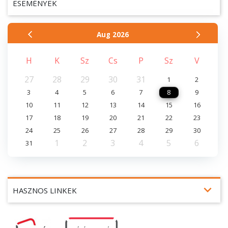
ESEMÉNYEK
Aug
2026
H
K
Sz
Cs
P
Sz
V
27
28
29
30
31
1
2
3
4
5
6
7
8
9
10
11
12
13
14
15
16
17
18
19
20
21
22
23
24
25
26
27
28
29
30
1
2
3
4
5
6
31
expand_more
HASZNOS LINKEK