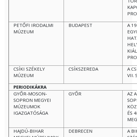
TÖR
KAP
PRO
PETŐFI IRODALMI
BUDAPEST
A 1
MÚZEUM
EGY
HAT
HEL
KIÁ
PRO
CSÍKI SZÉKELY
CSÍKSZEREDA
A C
MÚZEUM
VII
PERIODIKÁKRA
GYŐR-MOSON-
GYŐR
AZ 
SOPRON MEGYEI
SOP
MÚZEUMOK
KÖZ
IGAZGATÓSÁGA
ÉS 
MEG
HAJDÚ-BIHAR
DEBRECEN
A B