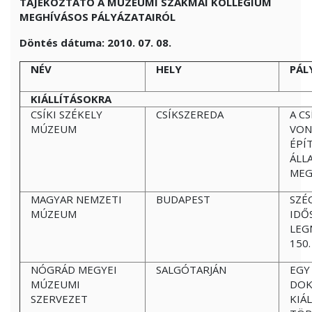
TÁJÉKOZTATÓ A MÚZEUMI SZAKMAI KOLLÉGIUM
MEGHÍVÁSOS PÁLYÁZATAIRÓL
Döntés dátuma: 2010. 07. 08.
NÉV
HELY
PÁL
KIÁLLÍTÁSOKRA
CSÍKI SZÉKELY
CSÍKSZEREDA
A C
MÚZEUM
VON
ÉPÍ
ÁLL
MEG
MAGYAR NEMZETI
BUDAPEST
SZÉ
MÚZEUM
IDŐ
LEG
150
NÓGRÁD MEGYEI
SALGÓTARJÁN
EGY
MÚZEUMI
DOK
SZERVEZET
KIÁ