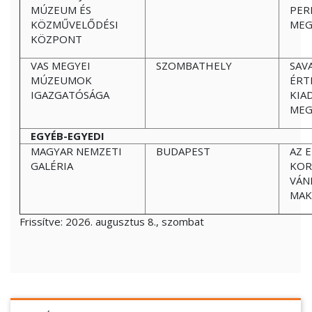
MÚZEUM ÉS
PER
KÖZMŰVELŐDÉSI
MEG
KÖZPONT
VAS MEGYEI
SZOMBATHELY
SAV
MÚZEUMOK
ÉRT
IGAZGATÓSÁGA
KIA
MEG
EGYÉB-EGYEDI
MAGYAR NEMZETI
BUDAPEST
AZ 
GALÉRIA
KOR
VÁN
MAK
Frissítve:
2026. augusztus 8., szombat