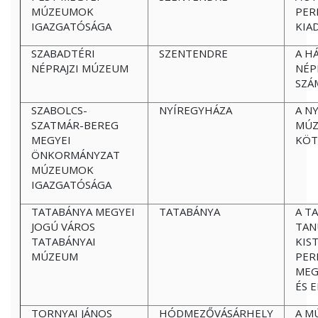
MÚZEUMOK
PER
IGAZGATÓSÁGA
KIA
SZABADTÉRI
SZENTENDRE
A H
NÉPRAJZI MÚZEUM
NÉP
SZÁ
SZABOLCS-
NYÍREGYHÁZA
A N
SZATMÁR-BEREG
MÚZ
MEGYEI
KÖT
ÖNKORMÁNYZAT
MÚZEUMOK
IGAZGATÓSÁGA
TATABÁNYA MEGYEI
TATABÁNYA
A T
JOGÚ VÁROS
TAN
TATABÁNYAI
KIS
MÚZEUM
PER
MEG
ÉS 
TORNYAI JÁNOS
HÓDMEZŐVÁSÁRHELY
A M