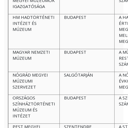
MEGYEI MÚZEUMOK
SZÁ
IGAZGATÓSÁGA
HM HADTÖRTÉNETI
BUDAPEST
A H
INTÉZET ÉS
ÉRT
MÚZEUM
MEG
MEL
MEG
MAGYAR NEMZETI
BUDAPEST
A M
MÚZEUM
RES
SZÁ
NÓGRÁD MEGYEI
SALGÓTARJÁN
A N
MÚZEUMI
ÉVK
SZERVEZET
MEG
ORSZÁGOS
BUDAPEST
A S
SZÍNHÁZTÖRTÉNETI
SZÁ
MÚZEUM ÉS
INTÉZET
PEST MEGYEI
SZENTENDRE
A S