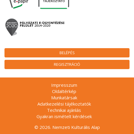
BELÉPÉS
REGISZTRÁCIÓ
Impresszum
Oldaltérkép
Munkatársak
Adatkezelési tájékoztatók
Technikai ajánlás
Gyakran ismételt kérdések
© 2026. Nemzeti Kulturális Alap