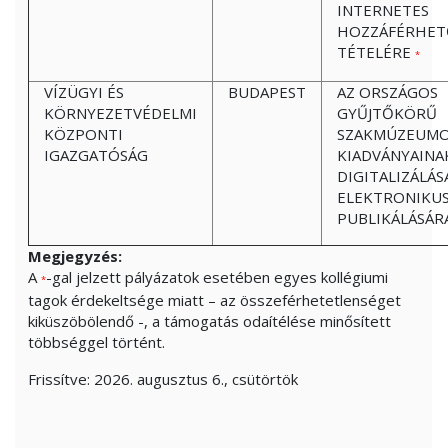
INTERNETES
HOZZÁFÉRHET
TÉTELÉRE
*
VÍZÜGYI ÉS
BUDAPEST
AZ ORSZÁGOS
KÖRNYEZETVÉDELMI
GYŰJTŐKÖRŰ
KÖZPONTI
SZAKMÚZEUM
IGAZGATÓSÁG
KIADVÁNYAINA
DIGITALIZÁLÁS
ELEKTRONIKU
PUBLIKÁLÁSÁR
Megjegyzés:
A
-gal jelzett pályázatok esetében egyes kollégiumi
*
tagok érdekeltsége miatt – az összeférhetetlenséget
kiküszöbölendő -, a támogatás odaítélése minősített
többséggel történt.
Frissítve:
2026. augusztus 6., csütörtök