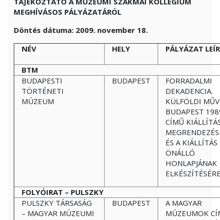
TÁJÉKOZTATÓ A MÚZEUMI SZAKMAI KOLLÉGIUM
MEGHÍVÁSOS PÁLYÁZATÁRÓL
Döntés dátuma: 2009. november 18.
NÉV
HELY
PÁLYÁZAT LEÍ
BTM
BUDAPESTI
BUDAPEST
FORRADALMI
TÖRTÉNETI
DEKADENCIA.
MÚZEUM
KÜLFÖLDI MŰV
BUDAPEST 198
CÍMŰ KIÁLLÍTÁ
MEGRENDEZÉS
ÉS A KIÁLLÍTÁS
ÖNÁLLÓ
HONLAPJÁNAK
ELKÉSZÍTÉSÉR
FOLYÓIRAT – PULSZKY
PULSZKY TÁRSASÁG
BUDAPEST
A MAGYAR
– MAGYAR MÚZEUMI
MÚZEUMOK CÍ