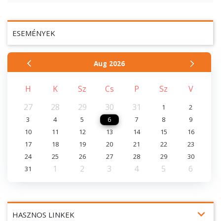
ESEMÉNYEK
Aug
2026
H
K
Sz
Cs
P
Sz
V
27
28
29
30
31
1
2
3
4
5
6
7
8
9
10
11
12
13
14
15
16
17
18
19
20
21
22
23
24
25
26
27
28
29
30
1
2
3
4
5
6
31
expand_more
HASZNOS LINKEK