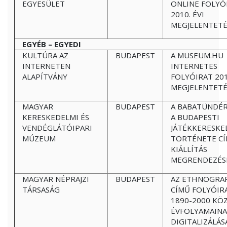
EGYESÜLET
ONLINE FOLYÓ
2010. ÉVI
MEGJELENTETÉ
EGYÉB – EGYEDI
KULTÚRA AZ
BUDAPEST
A MUSEUM.HU
INTERNETEN
INTERNETES
ALAPÍTVÁNY
FOLYÓIRAT 201
MEGJELENTETÉ
MAGYAR
BUDAPEST
A BABATÜNDÉR
KERESKEDELMI ÉS
A BUDAPESTI
VENDÉGLÁTÓIPARI
JÁTÉKKERESKE
MÚZEUM
TÖRTÉNETE C
KIÁLLÍTÁS
MEGRENDEZÉS
MAGYAR NÉPRAJZI
BUDAPEST
AZ ETHNOGRA
TÁRSASÁG
CÍMŰ FOLYÓIR
1890-2000 KÖ
ÉVFOLYAMAIN
DIGITALIZÁLÁS