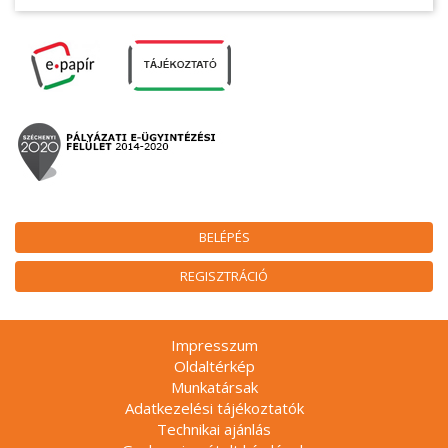
BELÉPÉS
REGISZTRÁCIÓ
Impresszum
Oldaltérkép
Munkatársak
Adatkezelési tájékoztatók
Technikai ajánlás