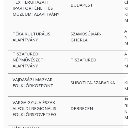
TEXTILRUHÁZATI
C
BUDAPEST
IPARTÖRTÉNETI ÉS
K
MÚZEUMI ALAPÍTVÁNY
K
M
A
TÉKA KULTURÁLIS
SZAMOSÚJVÁR-
N
ALAPÍTVÁNY
GHERLA
M
TISZAFÜREDI
A
NÉPMÛVÉSZETI
TISZAFÜRED
F
ALAPÍTVÁNY
M
I
VAJDASÁGI MAGYAR
SUBOTICA-SZABADKA
K
FOLKLÓRKÖZPONT
M
É
VARGA GYULA ÉSZAK-
R
ALFÖLDI REGIONÁLIS
DEBRECEN
N
FOLKLÓRSZÖVETSÉG
M