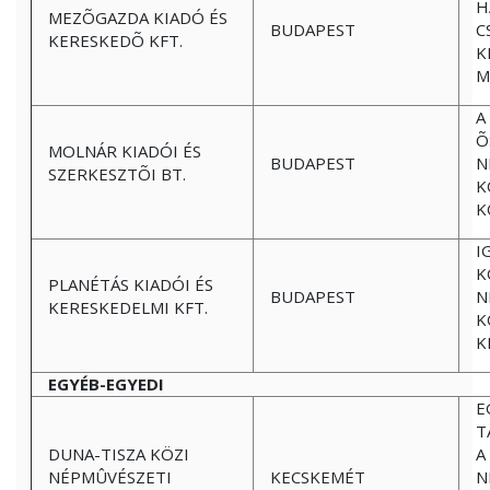
H
MEZÕGAZDA KIADÓ ÉS
BUDAPEST
C
KERESKEDÕ KFT.
K
M
A
Õ
MOLNÁR KIADÓI ÉS
BUDAPEST
N
SZERKESZTÕI BT.
K
K
I
K
PLANÉTÁS KIADÓI ÉS
BUDAPEST
N
KERESKEDELMI KFT.
K
K
EGYÉB-EGYEDI
E
T
DUNA-TISZA KÖZI
A
NÉPMÛVÉSZETI
KECSKEMÉT
N