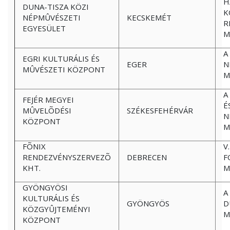
H
DUNA-TISZA KÖZI
K
NÉPMÛVÉSZETI
KECSKEMÉT
R
EGYESÜLET
M
A
EGRI KULTURÁLIS ÉS
EGER
N
MÛVÉSZETI KÖZPONT
M
A
FEJÉR MEGYEI
É
MÛVELÕDÉSI
SZÉKESFEHÉRVÁR
N
KÖZPONT
M
FÕNIX
V
RENDEZVÉNYSZERVEZÕ
DEBRECEN
F
KHT.
M
GYÖNGYÖSI
A
KULTURÁLIS ÉS
GYÖNGYÖS
D
KÖZGYÛJTEMÉNYI
M
KÖZPONT