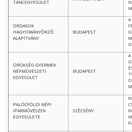
TÁNCEGYESÜLET
N
M
A
ORDASOK
F
HAGYOMÁNYÕRZÕ
BUDAPEST
G
ALAPÍTVÁNY
M
G
A
G
ÖRÖKSÉG GYERMEK
É
NÉPMÛVÉSZETI
BUDAPEST
T
EGYESÜLET
O
M
N
PALÓCFÖLDI NÉPI
C
IPARMÛVÉSZEK
SZÉCSÉNY
K
EGYESÜLETE
M
P