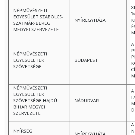
X
NÉPMÛVÉSZETI
‘
EGYESÜLET SZABOLCS-
NYÍREGYHÁZA
K
SZATMÁR-BEREG
É
MEGYEI SZERVEZETE
M
A
P
NÉPMÛVÉSZETI
P
EGYESÜLETEK
BUDAPEST
K
SZÖVETSÉGE
C
M
NÉPMÛVÉSZETI
A
EGYESÜLETEK
F
SZÖVETSÉGE HAJDÚ-
NÁDUDVAR
M
BIHAR MEGYEI
D
SZERVEZETE
A
NYÍRSÉG
N
NYÍREGYHÁZA