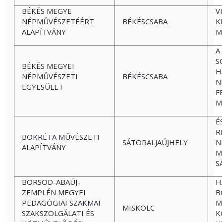
BÉKÉS MEGYE
V
NÉPMÛVÉSZETÉÉRT
BÉKÉSCSABA
K
ALAPÍTVÁNY
M
A
S
BÉKÉS MEGYEI
H
NÉPMÛVÉSZETI
BÉKÉSCSABA
N
EGYESÜLET
F
M
É
R
BOKRÉTA MÛVÉSZETI
SÁTORALJAÚJHELY
N
ALAPÍTVÁNY
M
S
BORSOD-ABAÚJ-
H
ZEMPLÉN MEGYEI
B
PEDAGÓGIAI SZAKMAI
M
MISKOLC
SZAKSZOLGÁLATI ÉS
K