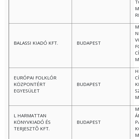
T
M
R
M
N
V
BALASSI KIADÓ KFT.
BUDAPEST
F
C
M
H
EURÓPAI FOLKLÓR
C
KÖZPONTÉRT
BUDAPEST
K
EGYESÜLET
S
M
M
L HARMATTAN
Á
KÖNYVKIADÓ ÉS
BUDAPEST
P
TERJESZTÕ KFT.
K
M