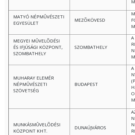
M
M
MATYÓ NÉPMÛVÉSZETI
MEZÕKÖVESD
F
EGYESÜLET
M
A
MEGYEI MÛVELÕDÉSI
R
ÉS IFJÚSÁGI KÖZPONT,
SZOMBATHELY
N
SZOMBATHELY
M
A
N
MUHARAY ELEMÉR
(
NÉPMÛVÉSZETI
BUDAPEST
H
SZÖVETSÉG
O
M
A
N
MUNKÁSMÛVELÕDÉSI
N
DUNAÚJVÁROS
KÖZPONT KHT.
R