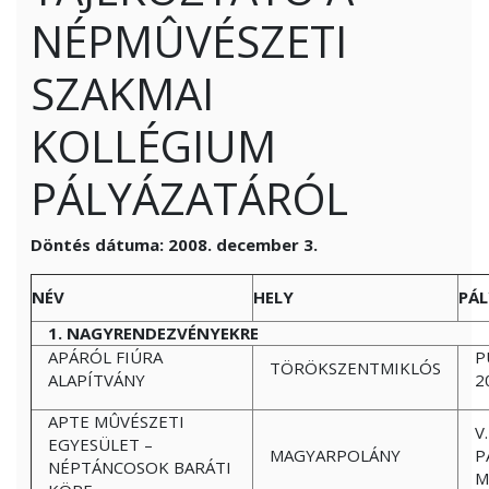
NÉPMÛVÉSZETI
SZAKMAI
KOLLÉGIUM
PÁLYÁZATÁRÓL
Döntés dátuma: 2008. december 3.
NÉV
HELY
PÁL
1. NAGYRENDEZVÉNYEKRE
APÁRÓL FIÚRA
P
TÖRÖKSZENTMIKLÓS
ALAPÍTVÁNY
2
APTE MÛVÉSZETI
V
EGYESÜLET –
MAGYARPOLÁNY
P
NÉPTÁNCOSOK BARÁTI
M