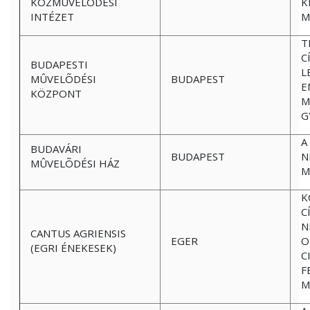
KÖZMÛVELÕDÉSI
K
INTÉZET
M
T
C
BUDAPESTI
L
MÛVELÕDÉSI
BUDAPEST
E
KÖZPONT
M
G
A
BUDAVÁRI
BUDAPEST
N
MÛVELÕDÉSI HÁZ
M
K
C
N
CANTUS AGRIENSIS
EGER
O
(EGRI ÉNEKESEK)
C
F
M