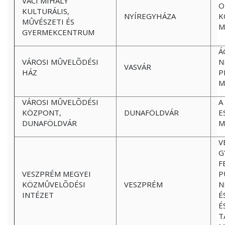
VÁCI MIHÁLY
O
KULTURÁLIS,
NYÍREGYHÁZA
K
MÛVÉSZETI ÉS
M
GYERMEKCENTRUM
Á
VÁROSI MÛVELÕDÉSI
N
VASVÁR
HÁZ
P
M
VÁROSI MÛVELÕDÉSI
A
KÖZPONT,
DUNAFÖLDVÁR
E
DUNAFÖLDVÁR
M
V
G
F
VESZPRÉM MEGYEI
P
KÖZMÛVELÕDÉSI
VESZPRÉM
N
INTÉZET
É
É
T