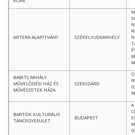
KÖRE
M
S
N
R
ARTERA ALAPÍTVÁNY
SZÉKELYUDVARHELY
N
T
É
M
M
Ö
BABITS MIHÁLY
R
MÛVELÕDÉSI HÁZ ÉS
SZEKSZÁRD
G
MÛVÉSZETEK HÁZA
M
A
L
BARTÓK KULTURÁLIS
BUDAPEST
E
TÁNCEGYESÜLET
M
G