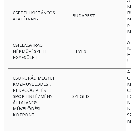
A
M
CSEPELI KISTÁNCOS
B
BUDAPEST
ALAPÍTVÁNY
M
N
M
A
CSILLAGVIRÁG
N
NÉPMÛVÉSZETI
HEVES
H
EGYESÜLET
U
A
CSONGRÁD MEGYEI
O
KÖZMÛVELÕDÉSI,
M
PEDAGÓGIAI ÉS
C
SPORTINTÉZMÉNY
SZEGED
F
ÁLTALÁNOS
N
MÛVELÕDÉSI
N
KÖZPONT
S
M