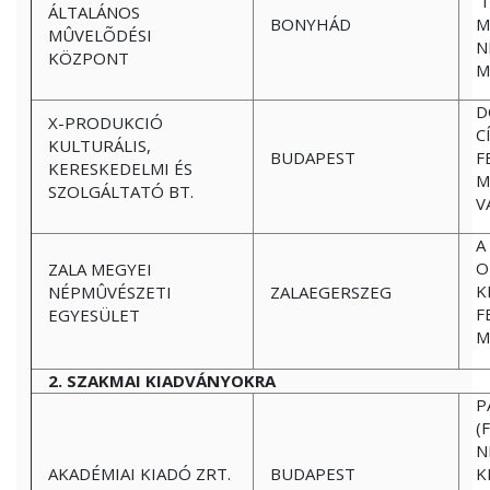
‘
ÁLTALÁNOS
BONYHÁD
M
MÛVELÕDÉSI
N
KÖZPONT
M
D
X-PRODUKCIÓ
C
KULTURÁLIS,
BUDAPEST
F
KERESKEDELMI ÉS
M
SZOLGÁLTATÓ BT.
V
A
O
ZALA MEGYEI
K
NÉPMÛVÉSZETI
ZALAEGERSZEG
F
EGYESÜLET
M
2. SZAKMAI KIADVÁNYOKRA
P
(
N
AKADÉMIAI KIADÓ ZRT.
BUDAPEST
K