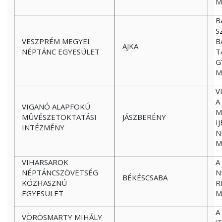
M
B
S
VESZPRÉM MEGYEI
B
AJKA
NÉPTÁNC EGYESÜLET
T
G
M
V
A
VIGANÓ ALAPFOKÚ
M
MÛVÉSZETOKTATÁSI
JÁSZBERÉNY
I
INTÉZMÉNY
N
M
VIHARSAROK
A
NÉPTÁNCSZÖVETSÉG
N
BÉKÉSCSABA
KÖZHASZNÚ
R
EGYESÜLET
M
A
VÖRÖSMARTY MIHÁLY