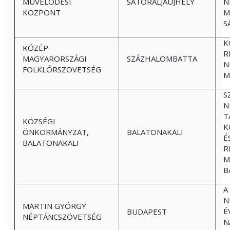
MÛVELÕDÉSI
SÁTORALJAÚJHELY
N
KÖZPONT
M
S
K
KÖZÉP
R
MAGYARORSZÁGI
SZÁZHALOMBATTA
N
FOLKLÓRSZÖVETSÉG
M
S
N
T
KÖZSÉGI
K
ÖNKORMÁNYZAT,
BALATONAKALI
É
BALATONAKALI
R
M
B
A
N
MARTIN GYÖRGY
É
BUDAPEST
NÉPTÁNCSZÖVETSÉG
N