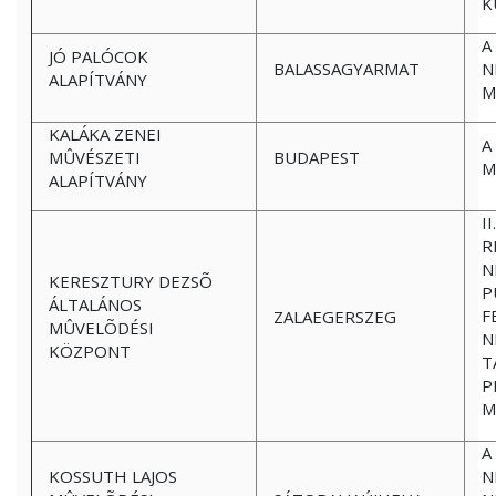
K
A
JÓ PALÓCOK
BALASSAGYARMAT
N
ALAPÍTVÁNY
M
KALÁKA ZENEI
A
MÛVÉSZETI
BUDAPEST
M
ALAPÍTVÁNY
I
R
N
KERESZTURY DEZSÕ
P
ÁLTALÁNOS
F
ZALAEGERSZEG
MÛVELÕDÉSI
N
KÖZPONT
T
P
M
A
KOSSUTH LAJOS
N