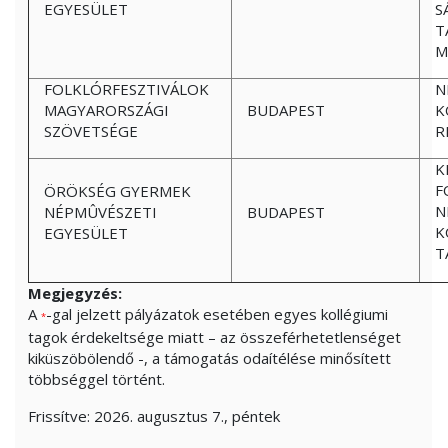
EGYESÜLET
S
T
M
FOLKLÓRFESZTIVÁLOK
N
MAGYARORSZÁGI
BUDAPEST
K
SZÖVETSÉGE
R
K
F
ÖRÖKSÉG GYERMEK
N
NÉPMÛVÉSZETI
BUDAPEST
K
EGYESÜLET
T
Megjegyzés:
A
-gal jelzett pályázatok esetében egyes kollégiumi
*
tagok érdekeltsége miatt – az összeférhetetlenséget
kiküszöbölendő -, a támogatás odaítélése minősített
többséggel történt.
Frissítve:
2026. augusztus 7., péntek