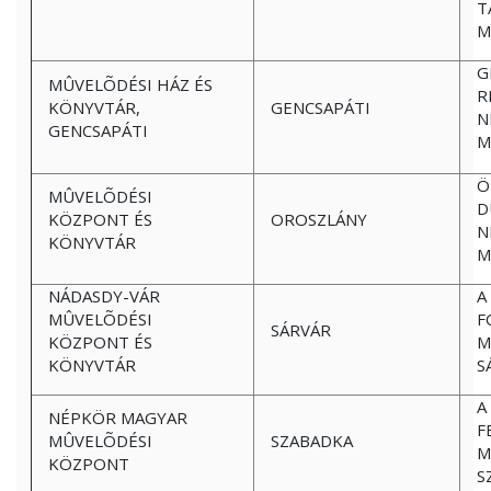
T
M
G
MÛVELÕDÉSI HÁZ ÉS
R
KÖNYVTÁR,
GENCSAPÁTI
N
GENCSAPÁTI
M
Ö
MÛVELÕDÉSI
D
KÖZPONT ÉS
OROSZLÁNY
N
KÖNYVTÁR
M
NÁDASDY-VÁR
A
MÛVELÕDÉSI
F
SÁRVÁR
KÖZPONT ÉS
M
KÖNYVTÁR
S
A
NÉPKÖR MAGYAR
F
MÛVELÕDÉSI
SZABADKA
M
KÖZPONT
S