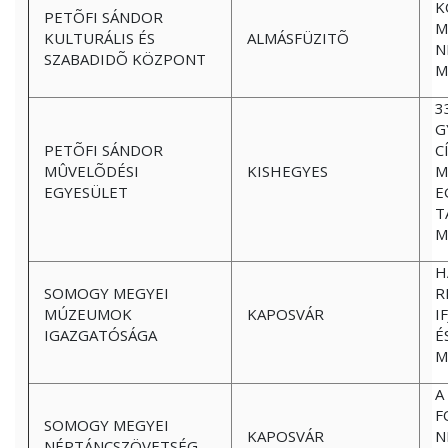
K
PETÕFI SÁNDOR
M
KULTURÁLIS ÉS
ALMÁSFÜZITÕ
N
SZABADIDÕ KÖZPONT
M
3
G
PETÕFI SÁNDOR
C
MÛVELÕDÉSI
KISHEGYES
M
EGYESÜLET
E
T
M
H
SOMOGY MEGYEI
R
MÚZEUMOK
KAPOSVÁR
I
IGAZGATÓSÁGA
É
M
A
F
SOMOGY MEGYEI
KAPOSVÁR
N
NÉPTÁNCSZÖVETSÉG