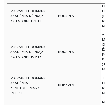
E
MAGYAR TUDOMÁNYOS
H
AKADÉMIA NÉPRAJZI
BUDAPEST
(
KUTATÓINTÉZETE
K
M
A
M
C
MAGYAR TUDOMÁNYOS
É
AKADÉMIA NÉPRAJZI
BUDAPEST
K
KUTATÓINTÉZETE
K
(
M
MAGYAR TUDOMÁNYOS
T
AKADÉMIA
E
BUDAPEST
ZENETUDOMÁNYI
K
INTÉZET
M
M