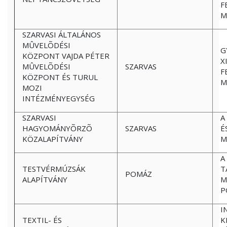
F
M
SZARVASI ÁLTALÁNOS
MÛVELÕDÉSI
G
KÖZPONT VAJDA PÉTER
X
MÛVELÕDÉSI
SZARVAS
F
KÖZPONT ÉS TURUL
M
MOZI
INTÉZMÉNYEGYSÉG
SZARVASI
A
HAGYOMÁNYÕRZÕ
SZARVAS
É
KÖZALAPÍTVÁNY
M
A
TESTVÉRMÚZSÁK
T
POMÁZ
ALAPÍTVÁNY
M
P
I
TEXTIL- ÉS
K