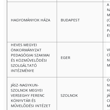
A
N
M
HAGYOMÁNYOK HÁZA
BUDAPEST
(
K
P
É
HEVES MEGYEI
V
ÖNKORMÁNYZAT
C
PEDAGÓGIAI SZAKMAI
EGER
N
ÉS KÖZMÛVELÕDÉSI
M
SZOLGÁLTATÓ
INTÉZMÉNYE
O
JÁSZ-NAGYKUN-
N
SZOLNOK MEGYEI
H
VERSEGHY FERENC
SZOLNOK
J
KÖNYVTÁR ÉS
C
MÛVELÕDÉSI INTÉZET
M