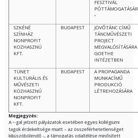
FESZTIVÁL
PÓTTÁMOGATÁSÁR
*
SZKÉNÉ
BUDAPEST
JÖVŐTÁNC CÍMŰ
SZÍNHÁZ
TÁNCMŰVÉSZETI
NONPROFIT
PROJECT
KÖZHASZNÚ
MEGVALÓSÍTÁSÁRA
KFT.
GOETHE
INTÉZETBEN
TÜNET
BUDAPEST
A PROPAGANDA
KULTURÁLIS ÉS
MUNKACÍMŰ
MŰVÉSZETI
PRODUKCIÓ
KÖZHASZNÚ
LÉTREHOZÁSÁRA
NONPROFIT
KFT.
Megjegyzés:
A
-gal jelzett pályázatok esetében egyes kollégiumi
*
tagok érdekeltsége miatt – az összeférhetetlenséget
kiküszöbölendő -, a támogatás odaítélése minősített