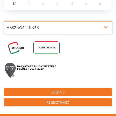
1
2
3
4
5
6
31
expand_more
HASZNOS LINKEK
BELÉPÉS
REGISZTRÁCIÓ