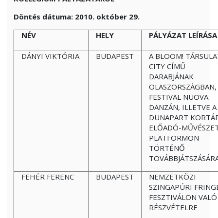
Döntés dátuma: 2010. október 29.
NÉV
HELY
PÁLYÁZAT LEÍRÁSA
DÁNYI VIKTÓRIA
BUDAPEST
A BLOOM! TÁRSULA
CITY CÍMŰ
DARABJÁNAK
OLASZORSZÁGBAN,
FESTIVAL NUOVA
DANZÁN, ILLETVE A
DUNAPART KORTÁ
ELŐADÓ-MŰVÉSZET
PLATFORMON
TÖRTÉNŐ
TOVÁBBJÁTSZÁSÁR
FEHÉR FERENC
BUDAPEST
NEMZETKÖZI
SZINGAPÚRI FRING
FESZTIVÁLON VALÓ
RÉSZVÉTELRE