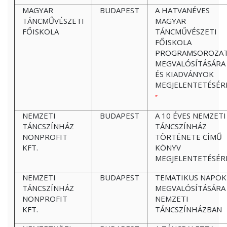
MAGYAR
BUDAPEST
A HATVANÉVES
TÁNCMŰVÉSZETI
MAGYAR
FŐISKOLA
TÁNCMŰVÉSZETI
FŐISKOLA
PROGRAMSOROZA
MEGVALÓSÍTÁSÁRA
ÉS KIADVÁNYOK
MEGJELENTETÉSÉR
*
NEMZETI
BUDAPEST
A 10 ÉVES NEMZETI
TÁNCSZÍNHÁZ
TÁNCSZÍNHÁZ
NONPROFIT
TÖRTÉNETE CÍMŰ
KFT.
KÖNYV
MEGJELENTETÉSÉR
NEMZETI
BUDAPEST
TEMATIKUS NAPOK
TÁNCSZÍNHÁZ
MEGVALÓSÍTÁSÁRA
NONPROFIT
NEMZETI
KFT.
TÁNCSZÍNHÁZBAN