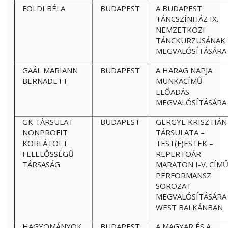
FÖLDI BÉLA
BUDAPEST
A BUDAPEST
TÁNCSZÍNHÁZ IX.
NEMZETKÖZI
TÁNCKURZUSÁNAK
MEGVALÓSÍTÁSÁRA
GAÁL MARIANN
BUDAPEST
A HARAG NAPJA
BERNADETT
MUNKACÍMŰ
ELŐADÁS
MEGVALÓSÍTÁSÁRA
GK TÁRSULAT
BUDAPEST
GERGYE KRISZTIÁN
NONPROFIT
TÁRSULATA –
KORLÁTOLT
TEST(F)ESTEK –
FELELŐSSÉGŰ
REPERTOÁR
TÁRSASÁG
MARATON I-V. CÍM
PERFORMANSZ
SOROZAT
MEGVALÓSÍTÁSÁRA
WEST BALKÁNBAN
HAGYOMÁNYOK
BUDAPEST
A MAGYAR ÉS A