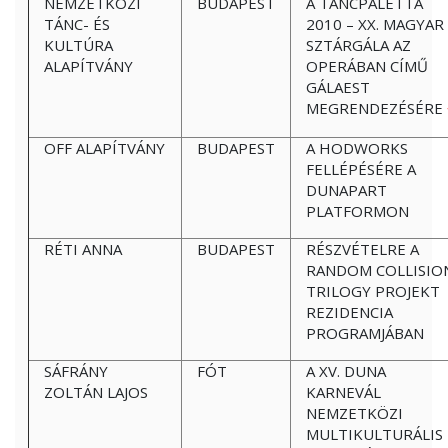
NEMZETKÖZI
BUDAPEST
A TÁNCPALETTA
TÁNC- ÉS
2010 – XX. MAGYAR
KULTÚRA
SZTÁRGÁLA AZ
ALAPÍTVÁNY
OPERÁBAN CÍMŰ
GÁLAEST
MEGRENDEZÉSÉRE
OFF ALAPÍTVÁNY
BUDAPEST
A HODWORKS
FELLÉPÉSÉRE A
DUNAPART
PLATFORMON
RÉTI ANNA
BUDAPEST
RÉSZVÉTELRE A
RANDOM COLLISIO
TRILOGY PROJEKT
REZIDENCIA
PROGRAMJÁBAN
SÁFRÁNY
FÓT
A XV. DUNA
ZOLTÁN LAJOS
KARNEVÁL
NEMZETKÖZI
MULTIKULTURÁLIS