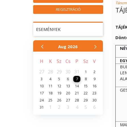
Táncmű
TÁJ
REGISZTRÁCIÓ
TÁJÉ
ESEMÉNYEK
Dönté
Aug
2026
NÉ
EGY
H
K
Sz
Cs
P
Sz
V
BU
27
28
29
30
31
1
2
LE
AL
3
4
5
6
7
8
9
10
11
12
13
14
15
16
GE
17
18
19
20
21
22
23
24
25
26
27
28
29
30
1
2
3
4
5
6
31
MA