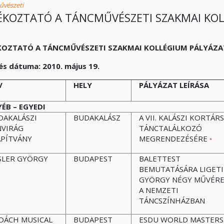
vészeti
ÉKOZTATÓ A TÁNCMŰVÉSZETI SZAKMAI KO
KOZTATÓ A TÁNCMŰVÉSZETI SZAKMAI KOLLÉGIUM PÁLYÁZ
s dátuma: 2010. május 19.
V
HELY
PÁLYÁZAT LEÍRÁSA
ÉB – EGYEDI
DAKALÁSZI
BUDAKALÁSZ
A VII. KALÁSZI KORTÁRS
NVIRÁG
TÁNCTALÁLKOZÓ
APÍTVÁNY
MEGRENDEZÉSÉRE
*
SLER GYÖRGY
BUDAPEST
BALETTEST
BEMUTATÁSÁRA LIGETI
GYÖRGY NÉGY MŰVÉR
A NEMZETI
TÁNCSZÍNHÁZBAN
DÁCH MUSICAL
BUDAPEST
ESDU WORLD MASTERS