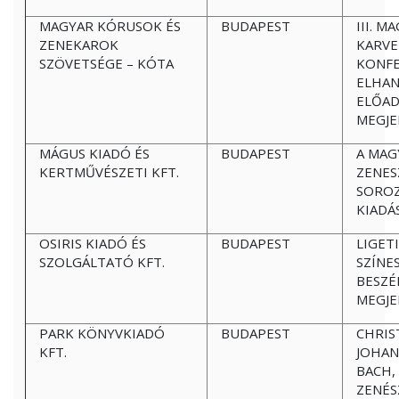
MAGYAR KÓRUSOK ÉS
BUDAPEST
III. M
ZENEKAROK
KARV
SZÖVETSÉGE – KÓTA
KONFE
ELHA
ELŐA
MEGJE
MÁGUS KIADÓ ÉS
BUDAPEST
A MAG
KERTMŰVÉSZETI KFT.
ZENES
SOROZ
KIADÁ
OSIRIS KIADÓ ÉS
BUDAPEST
LIGET
SZOLGÁLTATÓ KFT.
SZÍNE
BESZ
MEGJE
PARK KÖNYVKIADÓ
BUDAPEST
CHRIS
KFT.
JOHAN
BACH,
ZENÉS