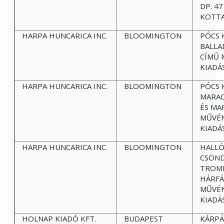
DP. 4
KOTTA
HARPA HUNCARICA INC.
BLOOMINGTON
PÓCS 
BALLA
CÍMŰ 
KIADÁ
HARPA HUNCARICA INC.
BLOOMINGTON
PÓCS 
MARAC
ÉS MA
MŰVÉ
KIADÁ
HARPA HUNCARICA INC.
BLOOMINGTON
HALLÓ
CSÖN
TROM
HÁRFÁ
MŰVÉ
KIADÁ
HOLNAP KIADÓ KFT.
BUDAPEST
KÁRPÁ