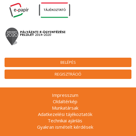
BELÉPÉS
REGISZTRÁCIÓ
Impresszum
Oldaltérkép
Munkatársak
Adatkezelési tájékoztatók
Technikai ajánlás
Gyakran ismételt kérdések