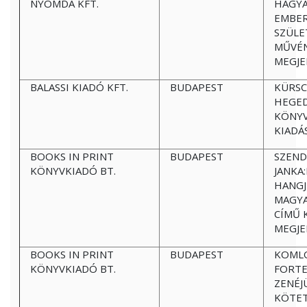
NYOMDA KFT.
HAGYA
EMBER
SZÜLE
MŰVÉ
MEGJE
BALASSI KIADÓ KFT.
BUDAPEST
KÜRSC
HEGE
KÖNY
KIADÁ
BOOKS IN PRINT
BUDAPEST
SZEND
KÖNYVKIADÓ BT.
JANKA
HANGJ
MAGY
CÍMŰ 
MEGJE
BOOKS IN PRINT
BUDAPEST
KOMLÓ
KÖNYVKIADÓ BT.
FORTE
ZENÉJ
KÖTE