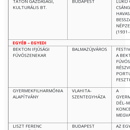
TÁTON GAZDASÁGI,
BUDAPEST
LÜKŐ 
KULTURÁLIS BT.
CSÁNG
HAVAS
BESSZ
NÉPZE
(1931
EGYÉB – EGYEDI
BEKTON IFJÚSÁGI
BALMAZÚJVÁROS
FESTI
FÚVÓSZENEKAR
A BEK
FÚVÓS
RÉSZV
PORTU
FESZT
GYERMEKFILHARMÓNIA
VLAHITA-
A
ALAPÍTVÁNY
SZENTEGYHÁZA
GYER
DÉL-M
KONC
MEGVA
LISZT FERENC
BUDAPEST
AZ EG