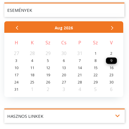
ESEMÉNYEK
Aug
2026
H
K
Sz
Cs
P
Sz
V
27
28
29
30
31
1
2
3
4
5
6
7
8
9
10
11
12
13
14
15
16
17
18
19
20
21
22
23
24
25
26
27
28
29
30
1
2
3
4
5
6
31
expand_more
HASZNOS LINKEK