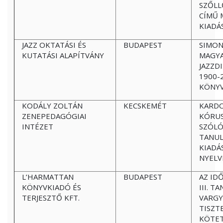
SZŐLL
CÍMŰ 
KIADÁ
JAZZ OKTATÁSI ÉS
BUDAPEST
SIMON
KUTATÁSI ALAPÍTVÁNY
MAGY
JAZZD
1900-
KÖNYV
KODÁLY ZOLTÁN
KECSKEMÉT
KARDO
ZENEPEDAGÓGIAI
KÓRUS
INTÉZET
SZÓL
TANU
KIADÁ
NYELV
L’HARMATTAN
BUDAPEST
AZ ID
KÖNYVKIADÓ ÉS
III. 
TERJESZTŐ KFT.
VARGY
TISZT
KÖTET