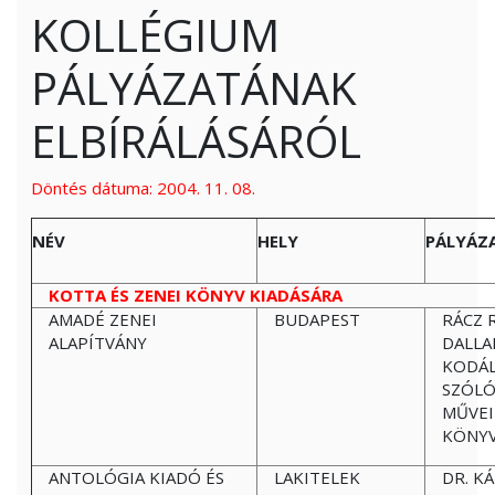
KOLLÉGIUM
PÁLYÁZATÁNAK
ELBÍRÁLÁSÁRÓL
Döntés dátuma: 2004. 11. 08.
NÉV
HELY
PÁLYÁZA
KOTTA ÉS ZENEI KÖNYV KIADÁSÁRA
AMADÉ ZENEI
BUDAPEST
RÁCZ R
ALAPÍTVÁNY
DALLA
KODÁL
SZÓLÓ
MŰVEI
KÖNYV
ANTOLÓGIA KIADÓ ÉS
LAKITELEK
DR. K