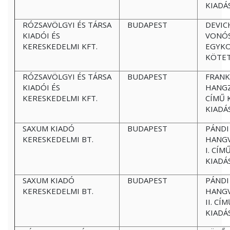
KIADÁ
RÓZSAVÖLGYI ÉS TÁRSA
BUDAPEST
DEVIC
KIADÓI ÉS
VONÓ
KERESKEDELMI KFT.
EGYKO
KÖTET
RÓZSAVÖLGYI ÉS TÁRSA
BUDAPEST
FRANK
KIADÓI ÉS
HANGZ
KERESKEDELMI KFT.
CÍMŰ 
KIADÁ
SAXUM KIADÓ
BUDAPEST
PÁNDI
KERESKEDELMI BT.
HANG
I. CÍ
KIADÁ
SAXUM KIADÓ
BUDAPEST
PÁNDI
KERESKEDELMI BT.
HANG
II. C
KIADÁ