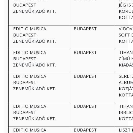
BUDAPEST
JÉG IS
ZENEMŰKIADÓ KFT.
KÖRÜ
KOTTA
EDITIO MUSICA
BUDAPEST
VIDOV
BUDAPEST
SOFT 
ZENEMŰKIADÓ KFT.
KOTTA
EDITIO MUSICA
BUDAPEST
TIHAN
BUDAPEST
CÍMŰ 
ZENEMŰKIADÓ KFT.
KIADÁ
EDITIO MUSICA
BUDAPEST
SEREI 
BUDAPEST
ALBUM
ZENEMŰKIADÓ KFT.
KÖZJÁ
KOTTA
EDITIO MUSICA
BUDAPEST
TIHAN
BUDAPEST
IRRLI
ZENEMŰKIADÓ KFT.
KOTTA
EDITIO MUSICA
BUDAPEST
LISZT