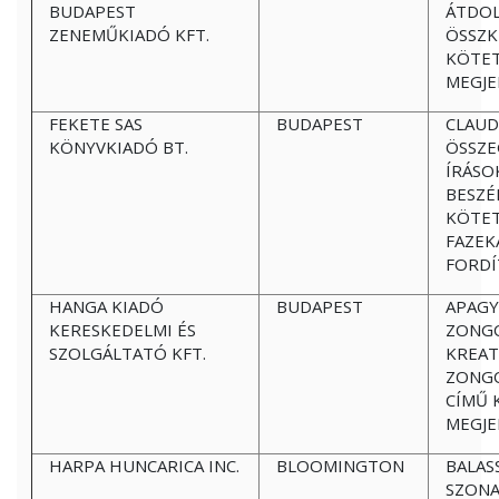
BUDAPEST
ÁTDOL
ZENEMŰKIADÓ KFT.
ÖSSZK
KÖTE
MEGJE
FEKETE SAS
BUDAPEST
CLAUD
KÖNYVKIADÓ BT.
ÖSSZE
ÍRÁSO
BESZÉ
KÖTET
FAZEK
FORDÍ
HANGA KIADÓ
BUDAPEST
APAGY
KERESKEDELMI ÉS
ZONG
SZOLGÁLTATÓ KFT.
KREAT
ZONGO
CÍMŰ 
MEGJE
HARPA HUNCARICA INC.
BLOOMINGTON
BALAS
SZONA