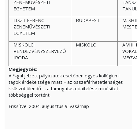
ZENEMŰVÉSZETI
TANSZ
EGYETEM
TANUL
LISZT FERENC
BUDAPEST
M. SHI
ZENEMŰVÉSZETI
MESTE
EGYETEM
MISKOLCI
MISKOLC
A VIII
RENDEZVÉNYSZERVEZŐ
VOKÁ
IRODA
MEGVA
Megjegyzés:
A *-gal jelzett pályázatok esetében egyes kollégiumi
tagok érdekeltsége miatt – az összeférhetetlenséget
kiküszöbölendő –, a támogatás odaítélése minősített
többséggel történt.
Frissítve:
2004. augusztus 9. vasárnap