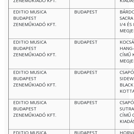
ZENEMŰKIADÓ KFT.
KIADÁ
EDITIO MUSICA
BUDAPEST
BÁRDO
BUDAPEST
SACRA
ZENEMŰKIADÓ KFT.
I/4 ÉS
MEGJE
EDITIO MUSICA
BUDAPEST
KOCSÁ
BUDAPEST
HANG-
ZENEMŰKIADÓ KFT.
CÍMŰ 
MEGJE
EDITIO MUSICA
BUDAPEST
CSAPÓ
BUDAPEST
SIDEW
ZENEMŰKIADÓ KFT.
BLACK
KOTTA
EDITIO MUSICA
BUDAPEST
CSAPÓ
BUDAPEST
SUTRA
ZENEMŰKIADÓ KFT.
CÍMŰ 
KIADÁ
EDITIO MUSICA
BUDAPEST
HORVÁ