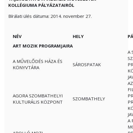
KOLLÉGIUMA PÁLYÁZATAIRÓL
Bírálati ülés dátuma: 2014. november 27.
NÉV
HELY
PÁ
ART MOZIK PROGRAMJAIRA
A 
S
A MŰVELŐDÉS HÁZA ÉS
SÁROSPATAK
PR
KÖNYVTÁRA
K
JA
AZ
FI
AGORA SZOMBATHELYI
P
SZOMBATHELY
KULTURÁLIS KÖZPONT
P
K
JA
A 
MO