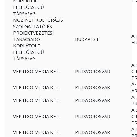
KORLÁTOLT
P
FELELŐSSÉGŰ
TÁRSASÁG
MOZINET KULTURÁLIS
SZOLGÁLTATÓ ÉS
PROJEKTVEZETÉSI
A 
TANÁCSADÓ
BUDAPEST
FI
KORLÁTOLT
FELELŐSSÉGŰ
TÁRSASÁG
A 
VERTIGO MÉDIA KFT.
PILISVÖRÖSVÁR
CÍ
P
AZ
VERTIGO MÉDIA KFT.
PILISVÖRÖSVÁR
A
A 
VERTIGO MÉDIA KFT.
PILISVÖRÖSVÁR
P
A 
VERTIGO MÉDIA KFT.
PILISVÖRÖSVÁR
CÍ
P
A 
VERTIGO MÉDIA KFT.
PILISVÖRÖSVÁR
P