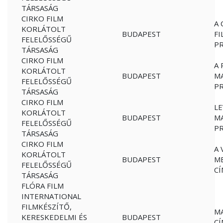
TÁRSASÁG
CIRKO FILM
A 
KORLÁTOLT
BUDAPEST
F
FELELŐSSÉGŰ
P
TÁRSASÁG
CIRKO FILM
A 
KORLÁTOLT
BUDAPEST
M
FELELŐSSÉGŰ
P
TÁRSASÁG
CIRKO FILM
LE
KORLÁTOLT
BUDAPEST
M
FELELŐSSÉGŰ
P
TÁRSASÁG
CIRKO FILM
A 
KORLÁTOLT
BUDAPEST
M
FELELŐSSÉGŰ
CÍ
TÁRSASÁG
FLÓRA FILM
INTERNATIONAL
FILMKÉSZÍTŐ,
M
KERESKEDELMI ÉS
BUDAPEST
CÍ