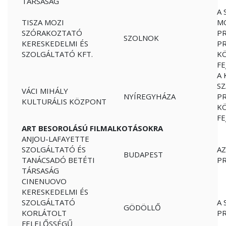
TÁRSASÁG
A 
TISZA MOZI
MO
SZÓRAKOZTATÓ
P
SZOLNOK
KERESKEDELMI ÉS
PR
SZOLGÁLTATÓ KFT.
K
FE
A 
SZ
VÁCI MIHÁLY
NYÍREGYHÁZA
PR
KULTURÁLIS KÖZPONT
K
FE
ART BESOROLÁSÚ FILMALKOTÁSOKRA
ANJOU-LAFAYETTE
SZOLGÁLTATÓ ÉS
AZ
BUDAPEST
TANÁCSADÓ BETÉTI
P
TÁRSASÁG
CINENUOVO
KERESKEDELMI ÉS
SZOLGÁLTATÓ
A 
GÖDÖLLŐ
KORLÁTOLT
P
FELELŐSSÉGŰ