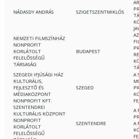
AR
P
NÁDASDY ANDRÁS
SZIGETSZENTMIKLÓS
TÁ
K
JA
AZ
NEMZETI FILMSZÍNHÁZ
FI
NONPROFIT
P
KORLÁTOLT
BUDAPEST
RE
FELELŐSSÉGŰ
K
TÁRSASÁG
T
SZEGEDI IFJÚSÁGI HÁZ
A 
KULTURÁLIS,
MO
FEJLESZTŐ ÉS
SZEGED
PR
MÉDIAKÖZPONT
K
NONPROFIT KFT.
FE
SZENTENDREI
A 
KULTURÁLIS KÖZPONT
P
NONPROFIT
SZENTENDRE
A 
KORLÁTOLT
K
FELELŐSSÉGŰ
FE