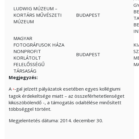
G
LUDWIG MÚZEUM –
BE
KORTÁRS MŰVÉSZETI
BUDAPEST
TA
MÚZEUM
B
I
MAGYAR
FOTOGRÁFUSOK HÁZA
KI
NONPROFIT
S
BUDAPEST
KORLÁTOLT
ME
FELELŐSSÉGŰ
M
TÁRSASÁG
Megjegyzés:
A
-gal jelzett pályázatok esetében egyes kollégiumi
*
tagok érdekeltsége miatt – az összeférhetetlenséget
kiküszöbölendő -, a támogatás odaítélése minősített
többséggel történt.
Megjelentetés dátuma: 2014. december 30.