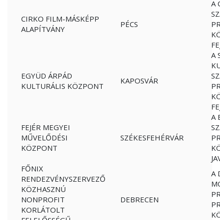
A 
S
CIRKO FILM-MÁSKÉPP
PÉCS
PR
ALAPÍTVÁNY
K
FE
A 
KU
EGYÜD ÁRPÁD
S
KAPOSVÁR
KULTURÁLIS KÖZPONT
PR
K
FE
A 
FEJÉR MEGYEI
S
MŰVELŐDÉSI
SZÉKESFEHÉRVÁR
PR
KÖZPONT
K
JA
FŐNIX
A 
RENDEZVÉNYSZERVEZŐ
MO
KÖZHASZNÚ
P
NONPROFIT
DEBRECEN
PR
KORLÁTOLT
K