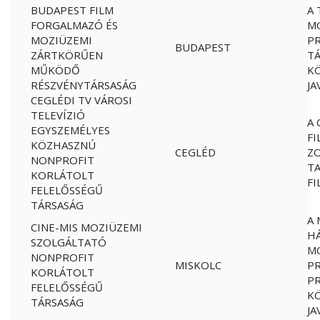
BUDAPEST FILM
A 
FORGALMAZÓ ÉS
MO
MOZIÜZEMI
P
BUDAPEST
ZÁRTKÖRŰEN
TÁ
MŰKÖDŐ
K
RÉSZVÉNYTÁRSASÁG
JA
CEGLÉDI TV VÁROSI
TELEVÍZIÓ
A 
EGYSZEMÉLYES
FI
KÖZHASZNÚ
CEGLÉD
Z
NONPROFIT
T
KORLÁTOLT
F
FELELŐSSÉGŰ
TÁRSASÁG
A 
CINE-MIS MOZIÜZEMI
HÁ
SZOLGÁLTATÓ
M
NONPROFIT
MISKOLC
P
KORLÁTOLT
PR
FELELŐSSÉGŰ
K
TÁRSASÁG
JA