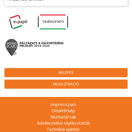
BELÉPÉS
REGISZTRÁCIÓ
Impresszum
Oldaltérkép
Munkatársak
Adatkezelési tájékoztatók
Technikai ajánlás