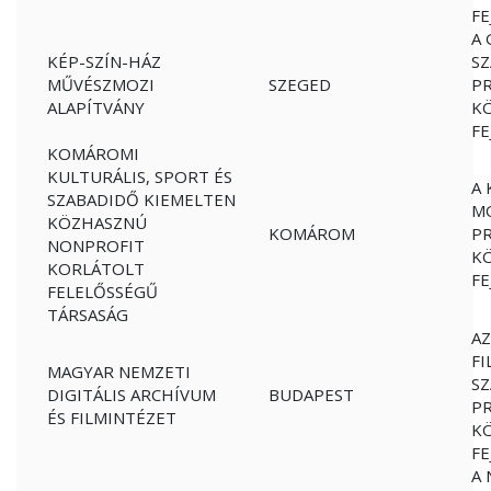
FE
A 
KÉP-SZÍN-HÁZ
S
MŰVÉSZMOZI
SZEGED
PR
ALAPÍTVÁNY
K
FE
KOMÁROMI
KULTURÁLIS, SPORT ÉS
A 
SZABADIDŐ KIEMELTEN
MO
KÖZHASZNÚ
KOMÁROM
PR
NONPROFIT
K
KORLÁTOLT
FE
FELELŐSSÉGŰ
TÁRSASÁG
A
F
MAGYAR NEMZETI
S
DIGITÁLIS ARCHÍVUM
BUDAPEST
PR
ÉS FILMINTÉZET
K
FE
A 