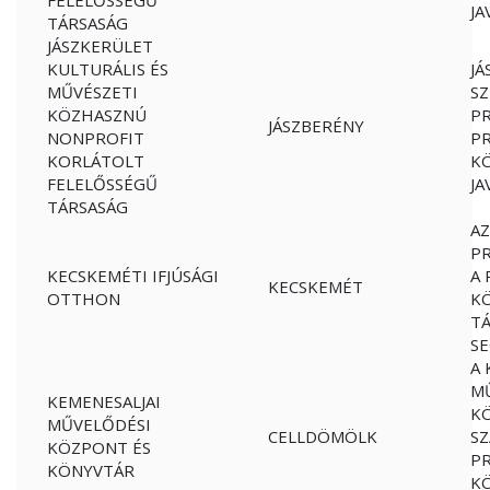
FELELŐSSÉGŰ
JA
TÁRSASÁG
JÁSZKERÜLET
KULTURÁLIS ÉS
JÁ
MŰVÉSZETI
SZ
KÖZHASZNÚ
P
JÁSZBERÉNY
NONPROFIT
PR
KORLÁTOLT
K
FELELŐSSÉGŰ
JA
TÁRSASÁG
A
P
KECSKEMÉTI IFJÚSÁGI
A 
KECSKEMÉT
OTTHON
K
T
SE
A 
M
KEMENESALJAI
KÖ
MŰVELŐDÉSI
CELLDÖMÖLK
S
KÖZPONT ÉS
PR
KÖNYVTÁR
K