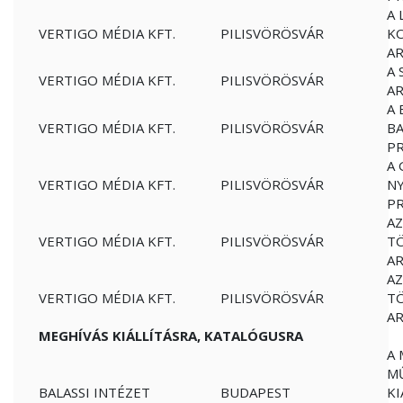
A 
VERTIGO MÉDIA KFT.
PILISVÖRÖSVÁR
KO
A
A 
VERTIGO MÉDIA KFT.
PILISVÖRÖSVÁR
A
A 
VERTIGO MÉDIA KFT.
PILISVÖRÖSVÁR
BA
P
A 
VERTIGO MÉDIA KFT.
PILISVÖRÖSVÁR
NY
P
AZ
VERTIGO MÉDIA KFT.
PILISVÖRÖSVÁR
TÖ
A
AZ
VERTIGO MÉDIA KFT.
PILISVÖRÖSVÁR
TÖ
A
MEGHÍVÁS KIÁLLÍTÁSRA, KATALÓGUSRA
A
M
BALASSI INTÉZET
BUDAPEST
KI