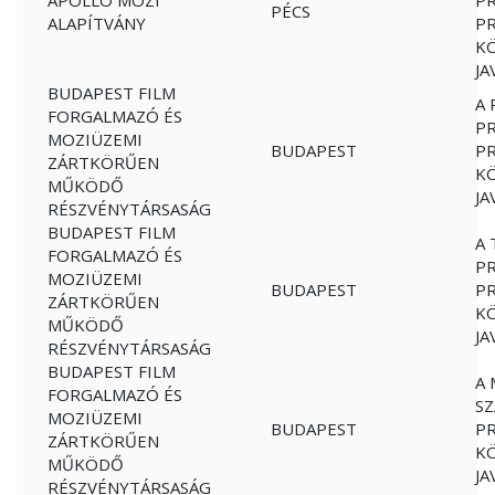
APOLLÓ MOZI
P
PÉCS
ALAPÍTVÁNY
PR
K
JA
BUDAPEST FILM
A 
FORGALMAZÓ ÉS
P
MOZIÜZEMI
BUDAPEST
PR
ZÁRTKÖRŰEN
K
MŰKÖDŐ
JA
RÉSZVÉNYTÁRSASÁG
BUDAPEST FILM
A 
FORGALMAZÓ ÉS
P
MOZIÜZEMI
BUDAPEST
PR
ZÁRTKÖRŰEN
K
MŰKÖDŐ
JA
RÉSZVÉNYTÁRSASÁG
BUDAPEST FILM
A 
FORGALMAZÓ ÉS
S
MOZIÜZEMI
BUDAPEST
PR
ZÁRTKÖRŰEN
K
MŰKÖDŐ
JA
RÉSZVÉNYTÁRSASÁG