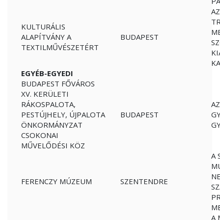
PÁ
AZ
T
KULTURÁLIS
M
ALAPÍTVÁNY A
BUDAPEST
S
TEXTILMŰVÉSZETÉRT
K
KA
EGYÉB-EGYEDI
BUDAPEST FŐVÁROS
XV. KERÜLETI
RÁKOSPALOTA,
AZ
PESTÚJHELY, ÚJPALOTA
BUDAPEST
G
ÖNKORMÁNYZAT
G
CSOKONAI
MŰVELŐDÉSI KÖZ
A 
MÚ
NE
FERENCZY MÚZEUM
SZENTENDRE
SZ
P
M
A