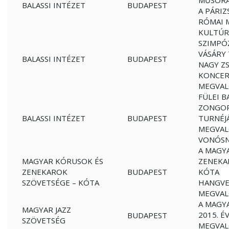
MŰSORÁ
BALASSI INTÉZET
BUDAPEST
A PÁRIZ
RÓMAI 
KULTÚR
SZIMPÓ
VÁSÁRY 
BALASSI INTÉZET
BUDAPEST
NAGY Z
KONCER
MEGVAL
FÜLEI B
ZONGOR
BALASSI INTÉZET
BUDAPEST
TURNÉJ
MEGVAL
VONÓSN
A MAGY
MAGYAR KÓRUSOK ÉS
ZENEKA
ZENEKAROK
BUDAPEST
KÓTA
SZÖVETSÉGE – KÓTA
HANGVE
MEGVAL
A MAGY
MAGYAR JAZZ
2015. É
BUDAPEST
SZÖVETSÉG
MEGVAL