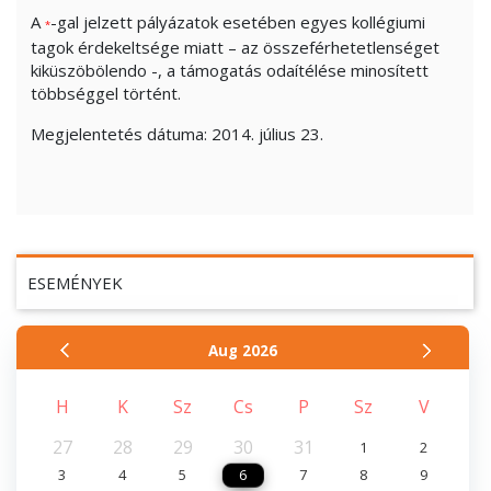
A
-gal jelzett pályázatok esetében egyes kollégiumi
*
tagok érdekeltsége miatt – az összeférhetetlenséget
kiküszöbölendo -, a támogatás odaítélése minosített
többséggel történt.
Megjelentetés dátuma: 2014. július 23.
ESEMÉNYEK
Aug
2026
H
K
Sz
Cs
P
Sz
V
27
28
29
30
31
1
2
3
4
5
6
7
8
9