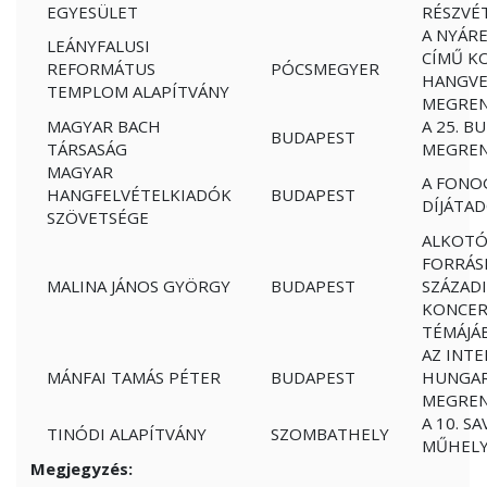
EGYESÜLET
RÉSZVÉ
A NYÁR
LEÁNYFALUSI
CÍMŰ K
REFORMÁTUS
PÓCSMEGYER
HANGVE
TEMPLOM ALAPÍTVÁNY
MEGREN
MAGYAR BACH
A 25. B
BUDAPEST
TÁRSASÁG
MEGREN
MAGYAR
A FONO
HANGFELVÉTELKIADÓK
BUDAPEST
DÍJÁTA
SZÖVETSÉGE
ALKOTÓ
FORRÁS
MALINA JÁNOS GYÖRGY
BUDAPEST
SZÁZADI
KONCER
TÉMÁJÁ
AZ INTE
MÁNFAI TAMÁS PÉTER
BUDAPEST
HUNGAR
MEGREN
A 10. S
TINÓDI ALAPÍTVÁNY
SZOMBATHELY
MŰHELY
Megjegyzés: