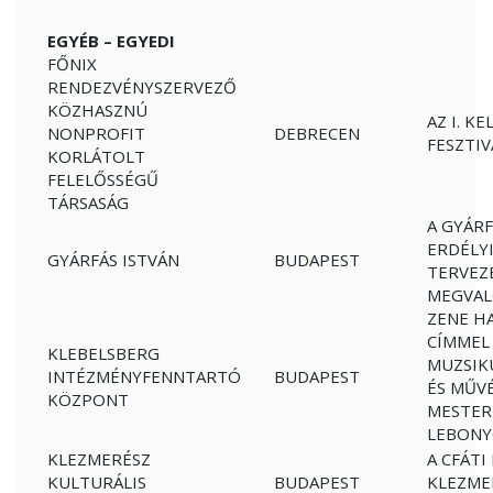
EGYÉB – EGYEDI
FŐNIX
RENDEZVÉNYSZERVEZŐ
KÖZHASZNÚ
AZ I. K
NONPROFIT
DEBRECEN
FESZTI
KORLÁTOLT
FELELŐSSÉGŰ
TÁRSASÁG
A GYÁRF
ERDÉLY
GYÁRFÁS ISTVÁN
BUDAPEST
TERVEZ
MEGVAL
ZENE H
CÍMMEL 
KLEBELSBERG
MUZSIK
INTÉZMÉNYFENNTARTÓ
BUDAPEST
ÉS MŰVÉ
KÖZPONT
MESTER
LEBONY
KLEZMERÉSZ
A CFÁT
KULTURÁLIS
BUDAPEST
KLEZME