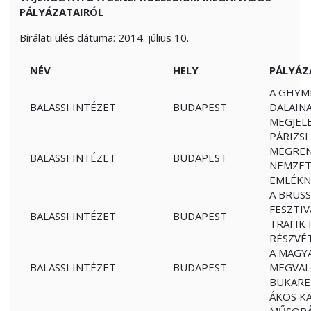
PÁLYÁZATAIRÓL
Bírálati ülés dátuma: 2014. július 10.
NÉV
HELY
PÁLYÁZ
A GHYM
BALASSI INTÉZET
BUDAPEST
DALAIN
MEGJEL
PÁRIZS
MEGREN
BALASSI INTÉZET
BUDAPEST
NEMZET
EMLÉKN
A BRÜSS
FESZTIV
BALASSI INTÉZET
BUDAPEST
TRAFIK 
RÉSZVÉ
A MAGYA
BALASSI INTÉZET
BUDAPEST
MEGVAL
BUKARE
ÁKOS K