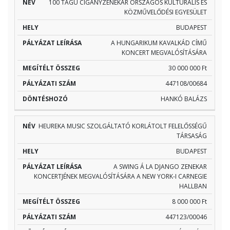
PÁLYÁZAT
MEGÍTÉLT
PÁLYÁZATI
100 TAGÚ CIGÁNYZENEKAR ORSZÁGOS KULTURÁLIS ÉS
NÉV
HELY
KÖZMŰVELŐDÉSI EGYESÜLET
LEÍRÁSA
ÖSSZEG
SZÁM
BUDAPEST
A HUNGARIKUM KAVALKÁD CÍMŰ
KONCERT MEGVALÓSÍTÁSÁRA
30 000 000 Ft
447108/00684
HANKÓ BALÁZS
HEUREKA MUSIC SZOLGÁLTATÓ KORLÁTOLT FELELŐSSÉGŰ
TÁRSASÁG
BUDAPEST
A SWING Á LA DJANGO ZENEKAR
KONCERTJÉNEK MEGVALÓSÍTÁSÁRA A NEW YORK-I CARNEGIE
HALLBAN
8 000 000 Ft
447123/00046