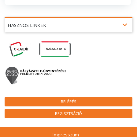
expand_more
HASZNOS LINKEK
BELÉPÉS
REGISZTRÁCIÓ
Impresszum