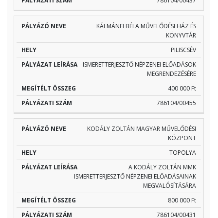
786104/00437
KÁLMÁNFI BÉLA MŰVELŐDÉSI HÁZ ÉS
KÖNYVTÁR
PILISCSÉV
ISMERETTERJESZTŐ NÉPZENEI ELŐADÁSOK
MEGRENDEZÉSÉRE
400 000 Ft
786104/00455
KODÁLY ZOLTÁN MAGYAR MŰVELŐDÉSI
KÖZPONT
TOPOLYA
A KODÁLY ZOLTÁN MMK
ISMERETTERJESZTŐ NÉPZENEI ELŐADÁSAINAK
MEGVALÓSÍTÁSÁRA
800 000 Ft
786104/00431