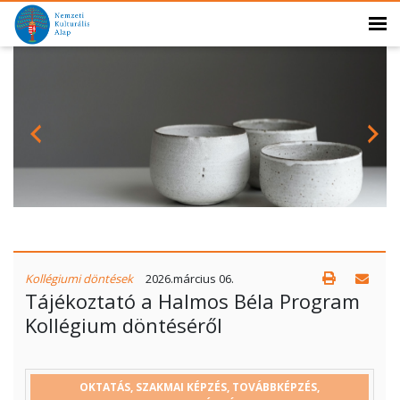
Kollégiumi döntések
2026.március 06.
Tájékoztató a Halmos Béla Program
Kollégium döntéséről
PÁLYÁZÓ
PÁLYÁZAT
MEGÍTÉLT
PÁLYÁZ
OKTATÁS, SZAKMAI KÉPZÉS, TOVÁBBKÉPZÉS,
HELY