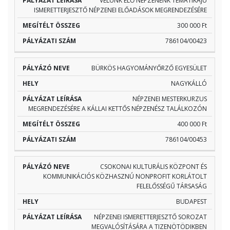
VELÜNK ÉLŐ NÉPZENÉNK TEMATIKÁJÚ
ISMERETTERJESZTŐ NÉPZENEI ELŐADÁSOK MEGRENDEZÉSÉRE
300 000 Ft
786104/00423
BÜRKÖS HAGYOMÁNYŐRZŐ EGYESÜLET
NAGYKÁLLÓ
NÉPZENEI MESTERKURZUS
MEGRENDEZÉSÉRE A KÁLLAI KETTŐS NÉPZENÉSZ TALÁLKOZÓN
400 000 Ft
786104/00453
CSOKONAI KULTURÁLIS KÖZPONT ÉS
KOMMUNIKÁCIÓS KÖZHASZNÚ NONPROFIT KORLÁTOLT
FELELŐSSÉGŰ TÁRSASÁG
BUDAPEST
NÉPZENEI ISMERETTERJESZTŐ SOROZAT
MEGVALÓSÍTÁSÁRA A TIZENÖTÖDIKBEN