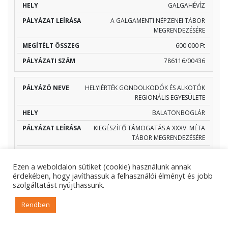
GALGAHÉVÍZ
A GALGAMENTI NÉPZENEI TÁBOR
MEGRENDEZÉSÉRE
600 000 Ft
786116/00436
HELYIÉRTÉK GONDOLKODÓK ÉS ALKOTÓK
REGIONÁLIS EGYESÜLETE
BALATONBOGLÁR
KIEGÉSZÍTŐ TÁMOGATÁS A XXXV. MÉTA
TÁBOR MEGRENDEZÉSÉRE
1 100 000 Ft
Ezen a weboldalon sütiket (cookie) használunk annak
786116/00420
érdekében, hogy javíthassuk a felhasználói élményt és jobb
szolgáltatást nyújthassunk.
ILOSVAI NÉPI EGYÜTTES
Rendben
NAGYIDA
A TINÓDI TÁBOR MEGRENDEZÉSÉRE