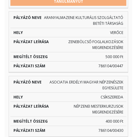
TANULMÁNYÚT
NEVE
LEÍRÁSA
ÖSSZEG
SZÁM
ARANYALMAZENE KULTURÁLIS SZOLGÁLTATÓ
BETÉTI TÁRSASÁG
VERŐCE
ZENEBÖLCSŐ FOGLALKOZÁSOK
MEGRENDEZÉSÉRE
500 000 Ft
786104/00447
ASOCIATIA ERDÉLYI MAGYAR NÉPZENÉSZEK
EGYESÜLETE
CSÍKSZEREDA
NÉPZENEI MESTERKURZUSOK
MEGRENDEZÉSÉRE
400 000 Ft
786104/00430