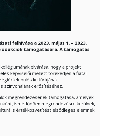
zati felhívása a 2023. május 1. – 2023.
produkciók támogatására. A támogatás
 kollégiumának elvárása, hogy a projekt
es képviselői mellett törekedjen a fiatal
égió/település kultúrájának
s színvonalának erősítéséhez.
tiválok megrendezésének támogatása, amelyek
zönként, ismétlődően megrendezésre kerülnek,
lturális értékközvetítést elsődleges elemnek