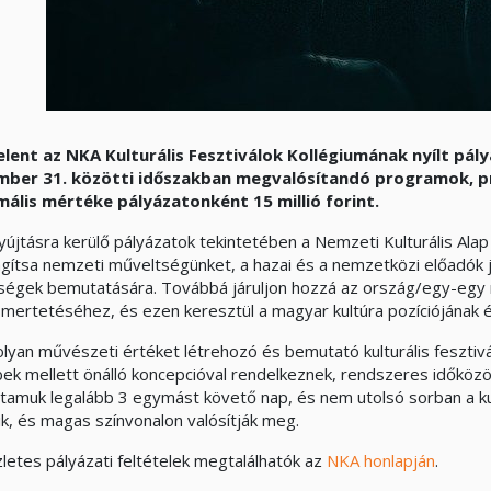
lent az NKA Kulturális Fesztiválok Kollégiumának nyílt pályá
mber 31. közötti időszakban megvalósítandó programok, 
ális mértéke pályázatonként 15 millió forint.
yújtásra kerülő pályázatok tekintetében a Nemzeti Kulturális Alap
gítsa nemzeti műveltségünket, a hazai és a nemzetközi előadók jel
ségek bemutatására. Továbbá járuljon hozzá az ország/egy-egy r
mertetéséhez, és ezen keresztül a magyar kultúra pozíciójának é
 olyan művészeti értéket létrehozó és bemutató kulturális fesz
ek mellett önálló koncepcióval rendelkeznek, rendszeres időkö
rtamuk legalább 3 egymást követő nap, és nem utolsó sorban a ku
ik, és magas színvonalon valósítják meg.
zletes pályázati feltételek megtalálhatók az
NKA honlapján
.