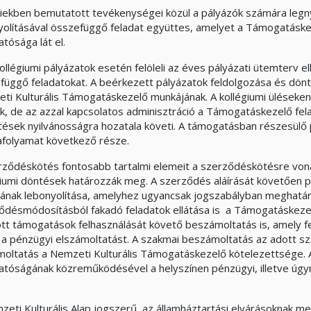
tiekben bemutatott tevékenységei közül a pályázók számára legn
yolításával összefüggő feladat együttes, amelyet a Támogatáske
atósága lát el.
ollégiumi pályázatok esetén felöleli az éves pályázati ütemterv el
függő feladatokat. A beérkezett pályázatok feldolgozása és dönt
ti Kulturális Támogatáskezelő munkájának. A kollégiumi üléseke
k, de az azzal kapcsolatos adminisztráció a Támogatáskezelő fel
tések nyilvánosságra hozatala követi. A támogatásban részesülő
folyamat következő része.
rződéskötés fontosabb tartalmi elemeit a szerződéskötésre vonat
giumi döntések határozzák meg. A szerződés aláírását követően p
sának lebonyolítása, amelyhez ugyancsak jogszabályban meghatáro
ődésmódosításból fakadó feladatok ellátása is a Támogatáskezelő 
ott támogatások felhasználását követő beszámoltatás is, amely fe
 a pénzügyi elszámoltatást. A szakmai beszámoltatás az adott sz
moltatás a Nemzeti Kulturális Támogatáskezelő kötelezettsége. 
atóságának közreműködésével a helyszínen pénzügyi, illetve úgyn
zeti Kulturális Alap jogszerű, az államháztartási elvárásoknak meg