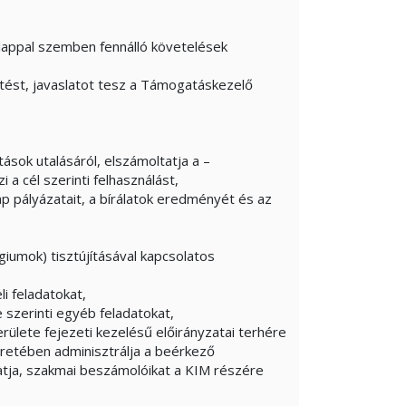
 Alappal szemben fennálló követelések
ntést, javaslatot tesz a Támogatáskezelő
sok utalásáról, elszámoltatja a –
a cél szerinti felhasználást,
p pályázatait, a bírálatok eredményét és az
giumok) tisztújításával kapcsolatos
i feladatokat,
 szerinti egyéb feladatokat,
területe fejezeti kezelésű előirányzatai terhére
eretében adminisztrálja a beérkező
atja, szakmai beszámolóikat a KIM részére