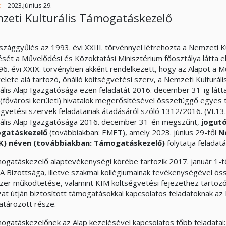
k
2023.június 29.
zeti Kulturális Támogatáskezelő
szággyűlés az 1993. évi XXIII. törvénnyel létrehozta a Nemzeti Ku
ését a Művelődési és Közoktatási Minisztérium főosztálya látta 
96. évi XXIX. törvényben akként rendelkezett, hogy az Alapot a 
yelete alá tartozó, önálló költségvetési szerv, a Nemzeti Kulturál
ális Alap Igazgatósága ezen feladatát 2016. december 31-ig látta e
i (fővárosi kerületi) hivatalok megerősítésével összefüggő egyes
égvetési szervek feladatainak átadásáról szóló 1312/2016. (VI.1
rális Alap Igazgatósága 2016. december 31-én megszűnt,
jogutó
gatáskezelő
(továbbiakban: EMET), amely 2023. június 29-től
N
K) néven (továbbiakban: Támogatáskezelő)
folytatja feladatá
ogatáskezelő alaptevékenységi körébe tartozik 2017. január 1-tő
A Bizottsága, illetve szakmai kollégiumainak tevékenységével ös
zer működtetése, valamint KIM költségvetési fejezethez tartozó 
zat útján biztosított támogatásokkal kapcsolatos feladatoknak az K
tározott része.
ogatáskezelőnek az Alap kezelésével kapcsolatos főbb feladatai: