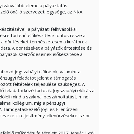
yilvánvalóbb eleme a pályáztatás
zelő önálló szervezeti egysége, az NKA
készítésével, a pályázati felhívásokkal
ésre történő előkészítése fontos része a
n a döntéseket természetesen a kurátorok
adata. A döntéseket a pályázók értesítése és
 pályázók szerződéseinek előkészítése a
kozó jogszabályi előírások, valamint a
énzügyi feladatot jelent a támogatás
zott feltételek teljesülése szükséges. A
feladatai közé tartozik. Jogszabályi előírás a
löleli mind a szakmai beszámoltatást, mind
akmai kollégium, míg a pénzügyi
A Támogatáskezelő Jogi és Ellenőrzési
evezett teljesítmény-ellenőrzésekre is sor
felelő működési feltételeit 2017. január 1-től