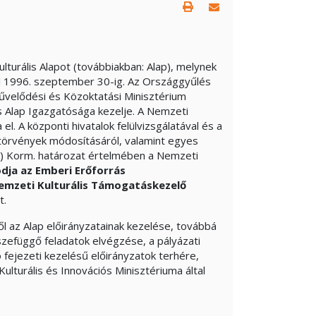
lturális Alapot (továbbiakban: Alap), melynek
el 1996. szeptember 30-ig. Az Országgyűlés
Művelődési és Közoktatási Minisztérium
is Alap Igazgatósága kezelje. A Nemzeti
l. A központi hivatalok felülvizsgálatával és a
 törvények módosításáról, valamint egyes
3.) Korm. határozat értelmében a Nemzeti
dja az Emberi Erőforrás
emzeti Kulturális Támogatáskezelő
t.
l az Alap előirányzatainak kezelése, továbbá
szefüggő feladatok elvégzése, a pályázati
fejezeti kezelésű előirányzatok terhére,
ulturális és Innovációs Minisztériuma által