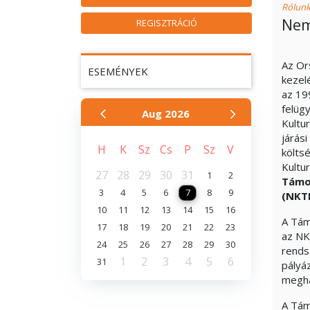
Rólun
Nem
REGISZTRÁCIÓ
Az Or
ESEMÉNYEK
kezel
az 19
felüg
Aug
2026
Kultur
járás
H
K
Sz
Cs
P
Sz
V
költs
Kultu
27
28
29
30
31
1
2
Támo
3
4
5
6
7
8
9
(NKT
10
11
12
13
14
15
16
A Tám
17
18
19
20
21
22
23
az NK
24
25
26
27
28
29
30
rends
1
2
3
4
5
6
31
pályá
megha
A Tám