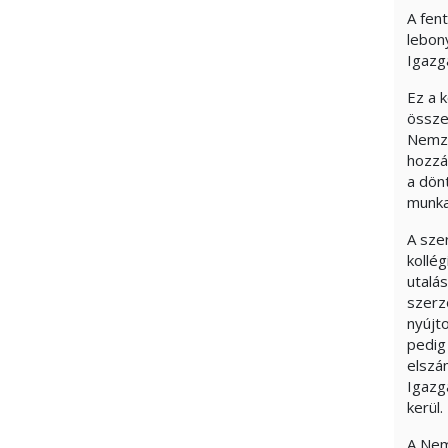
A fen
lebon
Igazg
Ez a k
össze
Nemze
hozzá
a dön
munka
A sze
kollé
utalá
szerz
nyújt
pedig
elszá
Igazg
kerül.
A Nem