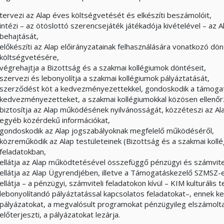
tervezi az Alap éves költségvetését és elkészíti beszámolóit,
intézi – az ötöslottó szerencsejáték játékadója kivételével – az
behajtását,
előkészíti az Alap előirányzatainak felhasználására vonatkozó dö
költségvetésére,
végrehajtja a Bizottság és a szakmai kollégiumok döntéseit,
szervezi és lebonyolítja a szakmai kollégiumok pályáztatását,
szerződést köt a kedvezményezettekkel, gondoskodik a támogatá
kedvezményezetteket, a szakmai kollégiumokkal közösen ellenőrzi 
biztosítja az Alap működésének nyilvánosságát, közzéteszi az Ala
egyéb közérdekű információkat,
gondoskodik az Alap jogszabályoknak megfelelő működéséről,
közreműködik az Alap testületeinek (Bizottság és a szakmai kollé
feladatokban,
ellátja az Alap működtetésével összefüggő pénzügyi és számvitel
ellátja az Alap Ügyrendjében, illetve a Támogatáskezelő SZMSZ-e
ellátja – a pénzügyi, számviteli feladatokon kívül – KIM kulturális 
lebonyolítandó pályáztatással kapcsolatos feladatokat–, ennek k
pályázatokat, a megvalósult programokat pénzügyileg elszámolt
előterjeszti, a pályázatokat lezárja.