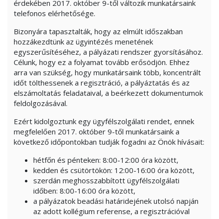
érdekében 2017. október 9-től változik munkatársaink
telefonos elérhetősége.
Bizonyára tapasztalták, hogy az elmúlt időszakban
hozzákezdtünk az ügyintézés menetének
egyszerűsítéséhez, a pályázati rendszer gyorsításához.
Célunk, hogy ez a folyamat tovább erősödjön. Ehhez
arra van szükség, hogy munkatársaink több, koncentrált
időt tölthessenek a regisztráció, a pályáztatás és az
elszámoltatás feladataival, a beérkezett dokumentumok
feldolgozásával.
Ezért kidolgoztunk egy ügyfélszolgálati rendet, ennek
megfelelően 2017. október 9-től munkatársaink a
következő időpontokban tudják fogadni az Önök hívásait:
hétfőn és pénteken: 8:00-12:00 óra között,
kedden és csütörtökön: 12:00-16:00 óra között,
szerdán meghosszabbított ügyfélszolgálati
időben: 8:00-16:00 óra között,
a pályázatok beadási határidejének utolsó napján
az adott kollégium referense, a regisztrációval