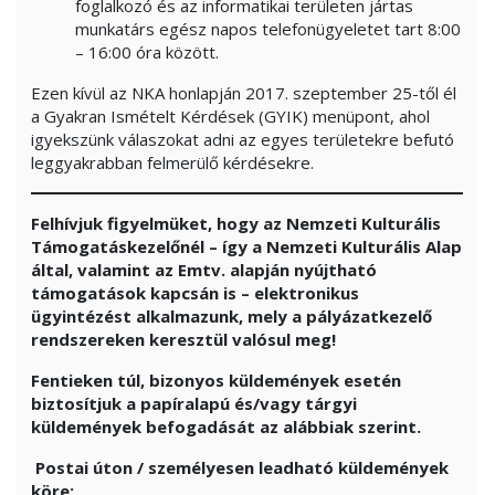
foglalkozó és az informatikai területen jártas
munkatárs egész napos telefonügyeletet tart 8:00
– 16:00 óra között.
Ezen kívül az NKA honlapján 2017. szeptember 25-től él
a Gyakran Ismételt Kérdések (GYIK) menüpont, ahol
igyekszünk válaszokat adni az egyes területekre befutó
leggyakrabban felmerülő kérdésekre.
Felhívjuk figyelmüket, hogy az Nemzeti Kulturális
Támogatáskezelőnél – így a Nemzeti Kulturális Alap
által, valamint az Emtv. alapján nyújtható
támogatások kapcsán is – elektronikus
ügyintézést alkalmazunk, mely a pályázatkezelő
rendszereken keresztül valósul meg!
Fentieken túl, bizonyos küldemények esetén
biztosítjuk a papíralapú és/vagy tárgyi
küldemények befogadását az alábbiak szerint.
Postai úton / személyesen leadható küldemények
köre: