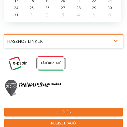
17
18
19
20
21
22
23
24
25
26
27
28
29
30
1
2
3
4
5
6
31
expand_more
HASZNOS LINKEK
BELÉPÉS
REGISZTRÁCIÓ