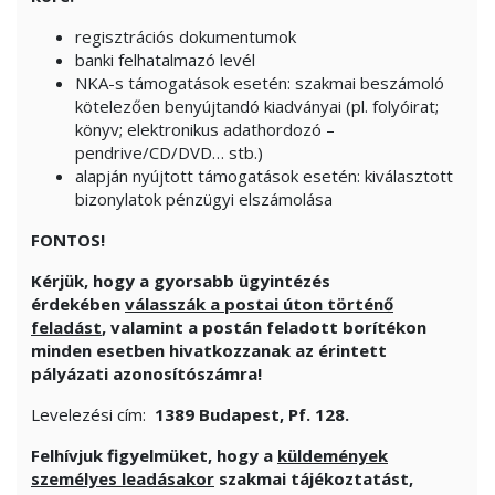
regisztrációs dokumentumok
banki felhatalmazó levél
NKA-s támogatások esetén: szakmai beszámoló
kötelezően benyújtandó kiadványai (pl. folyóirat;
könyv; elektronikus adathordozó –
pendrive/CD/DVD… stb.)
alapján nyújtott támogatások esetén: kiválasztott
bizonylatok pénzügyi elszámolása
FONTOS!
Kérjük, hogy a gyorsabb ügyintézés
érdekében
válasszák a postai úton történő
feladást
, valamint a postán feladott borítékon
minden esetben hivatkozzanak az érintett
pályázati azonosítószámra!
Levelezési cím:
1389 Budapest, Pf. 128.
Felhívjuk figyelmüket, hogy a
küldemények
személyes leadásakor
szakmai tájékoztatást,