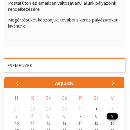
Postai úton és emailben változatlanul állunk pályázóink
rendelkezésére.
Megértésüket köszönjük, további sikeres pályázatokat
kívánunk!
ESEMÉNYEK
Aug
2026
H
K
Sz
Cs
P
Sz
V
27
28
29
30
31
1
2
3
4
5
6
7
8
9
10
11
12
13
14
15
16