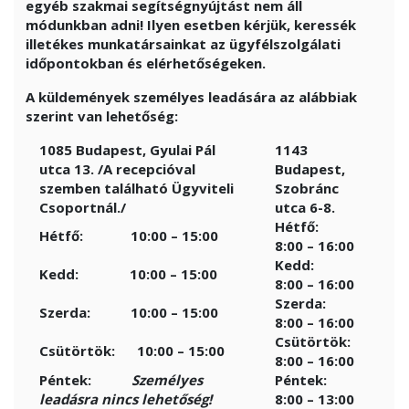
egyéb szakmai segítségnyújtást nem áll
módunkban adni! Ilyen esetben kérjük, keressék
illetékes munkatársainkat az ügyfélszolgálati
időpontokban és elérhetőségeken.
A küldemények
személyes leadására az alábbiak
szerint van lehetőség:
1085 Budapest, Gyulai Pál
1143
utca 13.
/A recepcióval
Budapest,
szemben található Ügyviteli
Szobránc
Csoportnál./
utca 6-8.
Hétfő:
Hétfő: 10:00 – 15:00
8:00 – 16:00
Kedd:
Kedd: 10:00 – 15:00
8:00 – 16:00
Szerda:
Szerda: 10:00 – 15:00
8:00 – 16:00
Csütörtök:
Csütörtök: 10:00 – 15:00
8:00 – 16:00
Péntek:
Személyes
Péntek:
leadásra nincs lehetőség!
8:00 – 13:00