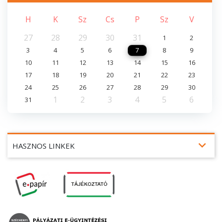
H
K
Sz
Cs
P
Sz
V
27
28
29
30
31
1
2
3
4
5
6
7
8
9
10
11
12
13
14
15
16
17
18
19
20
21
22
23
24
25
26
27
28
29
30
1
2
3
4
5
6
31
expand_more
HASZNOS LINKEK