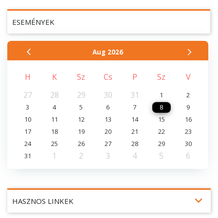
ESEMÉNYEK
Aug
2026
H
K
Sz
Cs
P
Sz
V
27
28
29
30
31
1
2
3
4
5
6
7
8
9
10
11
12
13
14
15
16
17
18
19
20
21
22
23
24
25
26
27
28
29
30
1
2
3
4
5
6
31
expand_more
HASZNOS LINKEK