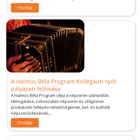
TOVÁBB
A Halmos Béla Program Kollégium nyílt
pályázati felhívása
A Halmos Béla Program célja a népzenei utánpótlás
támogatása, színvonalas népzenei és világzenei
produkciók fellépési lehetőségeinek, bel- és külföldi
népszerűsítésének,...
TOVÁBB