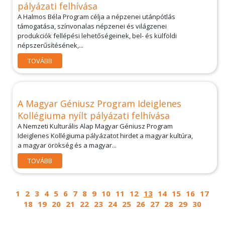
pályázati felhívása
A Halmos Béla Program célja a népzenei utánpótlás
támogatása, színvonalas népzenei és világzenei
produkciók fellépési lehetőségeinek, bel- és külföldi
népszerűsítésének,...
TOVÁBB
A Magyar Géniusz Program Ideiglenes
Kollégiuma nyílt pályázati felhívása
A Nemzeti Kulturális Alap Magyar Géniusz Program
Ideiglenes Kollégiuma pályázatot hirdet a magyar kultúra,
a magyar örökség és a magyar...
TOVÁBB
1
2
3
4
5
6
7
8
9
10
11
12
13
14
15
16
17
18
19
20
21
22
23
24
25
26
27
28
29
30