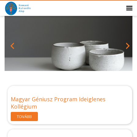
Magyar Géniusz Program Ideiglenes
Kollégium
TOVÁBB