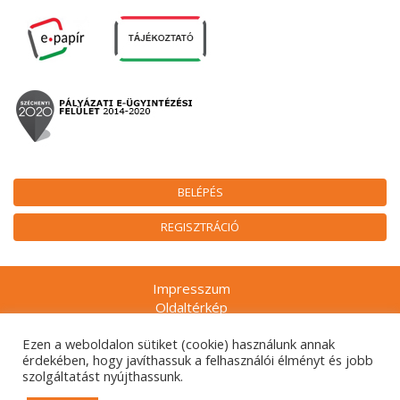
BELÉPÉS
REGISZTRÁCIÓ
Impresszum
Oldaltérkép
Munkatársak
Ezen a weboldalon sütiket (cookie) használunk annak
Adatkezelési tájékoztatók
érdekében, hogy javíthassuk a felhasználói élményt és jobb
Technikai ajánlás
szolgáltatást nyújthassunk.
Gyakran ismételt kérdések