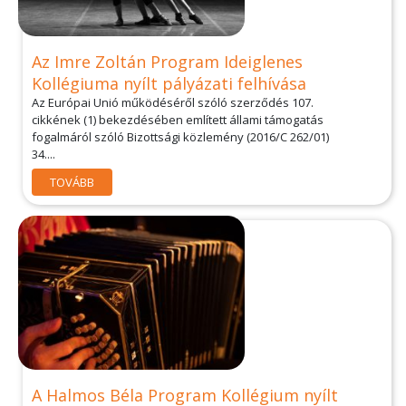
Az Imre Zoltán Program Ideiglenes
Kollégiuma nyílt pályázati felhívása
Az Európai Unió működéséről szóló szerződés 107.
cikkének (1) bekezdésében említett állami támogatás
fogalmáról szóló Bizottsági közlemény (2016/C 262/01)
34....
TOVÁBB
A Halmos Béla Program Kollégium nyílt