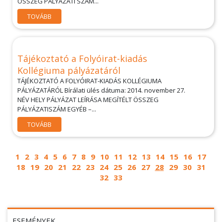
ÖSSZEG PÁLYÁZATI SZÁM...
TOVÁBB
Tájékoztató a Folyóirat-kiadás
Kollégiuma pályázatáról
TÁJÉKOZTATÓ A FOLYÓIRAT-KIADÁS KOLLÉGIUMA
PÁLYÁZATÁRÓL Bírálati ülés dátuma: 2014. november 27.
NÉV HELY PÁLYÁZAT LEÍRÁSA MEGÍTÉLT ÖSSZEG
PÁLYÁZATISZÁM EGYÉB –...
TOVÁBB
1
2
3
4
5
6
7
8
9
10
11
12
13
14
15
16
17
18
19
20
21
22
23
24
25
26
27
28
29
30
31
32
33
ESEMÉNYEK