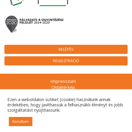
BELÉPÉS
REGISZTRÁCIÓ
Impresszum
Oldaltérkép
Munkatársak
Ezen a weboldalon sütiket (cookie) használunk annak
Adatkezelési tájékoztatók
érdekében, hogy javíthassuk a felhasználói élményt és jobb
Technikai ajánlás
szolgáltatást nyújthassunk.
Gyakran ismételt kérdések
Rendben
© 2026. Nemzeti Kulturális Alap