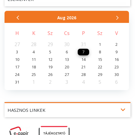
Aug
2026
H
K
Sz
Cs
P
Sz
V
27
28
29
30
31
1
2
3
4
5
6
7
8
9
10
11
12
13
14
15
16
17
18
19
20
21
22
23
24
25
26
27
28
29
30
1
2
3
4
5
6
31
expand_more
HASZNOS LINKEK