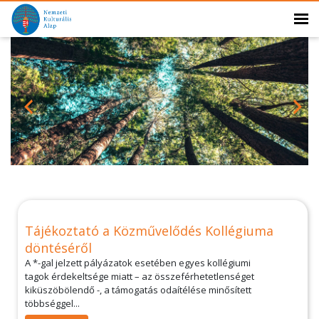
Tájékoztató a Közművelődés Kollégiuma
döntéséről
A *-gal jelzett pályázatok esetében egyes kollégiumi
tagok érdekeltsége miatt – az összeférhetetlenséget
kiküszöbölendő -, a támogatás odaítélése minősített
többséggel...