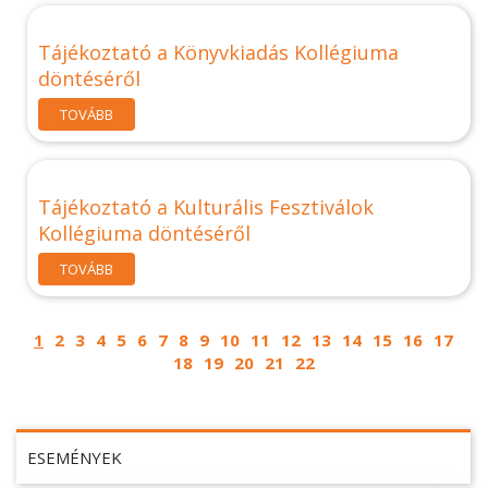
Tájékoztató a Könyvkiadás Kollégiuma
döntéséről
TOVÁBB
Tájékoztató a Kulturális Fesztiválok
Kollégiuma döntéséről
TOVÁBB
1
2
3
4
5
6
7
8
9
10
11
12
13
14
15
16
17
18
19
20
21
22
ESEMÉNYEK