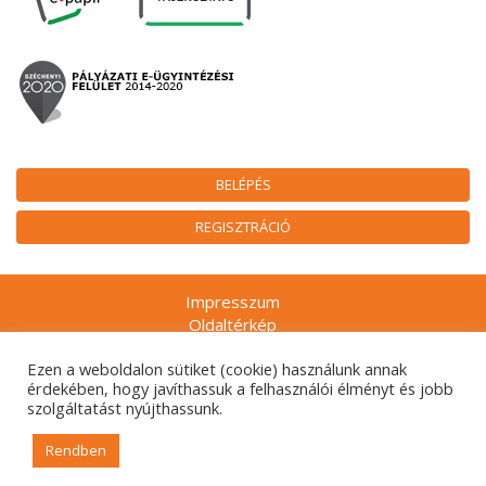
BELÉPÉS
REGISZTRÁCIÓ
Impresszum
Oldaltérkép
Munkatársak
Ezen a weboldalon sütiket (cookie) használunk annak
Adatkezelési tájékoztatók
érdekében, hogy javíthassuk a felhasználói élményt és jobb
Technikai ajánlás
szolgáltatást nyújthassunk.
Gyakran ismételt kérdések
Rendben
© 2026. Nemzeti Kulturális Alap