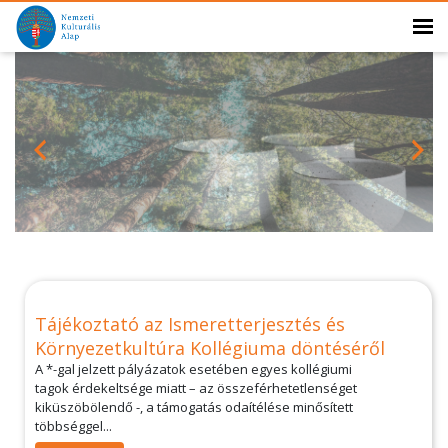
Tájékoztató az Ismeretterjesztés és
Környezetkultúra Kollégiuma döntéséről
A *-gal jelzett pályázatok esetében egyes kollégiumi
tagok érdekeltsége miatt – az összeférhetetlenséget
kiküszöbölendő -, a támogatás odaítélése minősített
többséggel...