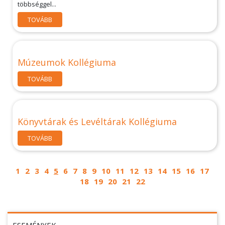
többséggel...
TOVÁBB
Múzeumok Kollégiuma
TOVÁBB
Könyvtárak és Levéltárak Kollégiuma
TOVÁBB
1
2
3
4
5
6
7
8
9
10
11
12
13
14
15
16
17
18
19
20
21
22