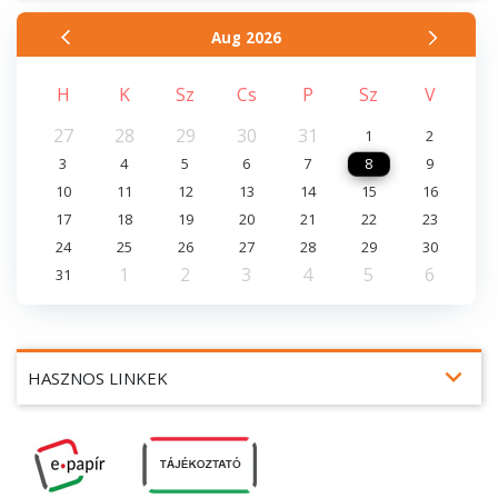
Aug
2026
H
K
Sz
Cs
P
Sz
V
27
28
29
30
31
1
2
3
4
5
6
7
8
9
10
11
12
13
14
15
16
17
18
19
20
21
22
23
24
25
26
27
28
29
30
1
2
3
4
5
6
31
expand_more
HASZNOS LINKEK