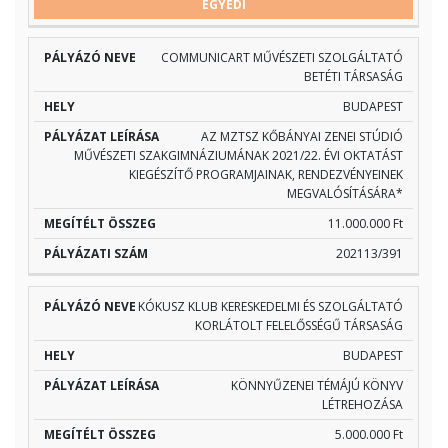
PÁLYÁZÓ
PÁLYÁZAT
MEGÍTÉLT
PÁLYÁZ
EGYEDI
HELY
NEVE
LEÍRÁSA
ÖSSZEG
SZÁM
COMMUNICART MŰVÉSZETI SZOLGÁLTATÓ
BETÉTI TÁRSASÁG
BUDAPEST
AZ MZTSZ KŐBÁNYAI ZENEI STÚDIÓ
MŰVÉSZETI SZAKGIMNÁZIUMÁNAK 2021/22. ÉVI OKTATÁST
KIEGÉSZÍTŐ PROGRAMJAINAK, RENDEZVÉNYEINEK
MEGVALÓSÍTÁSÁRA*
11.000.000 Ft
202113/391
KÓKUSZ KLUB KERESKEDELMI ÉS SZOLGÁLTATÓ
KORLÁTOLT FELELŐSSÉGŰ TÁRSASÁG
BUDAPEST
KÖNNYŰZENEI TÉMÁJÚ KÖNYV
LÉTREHOZÁSA
5.000.000 Ft