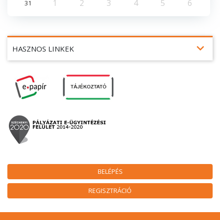
1
2
3
4
5
6
31
expand_more
HASZNOS LINKEK
BELÉPÉS
REGISZTRÁCIÓ