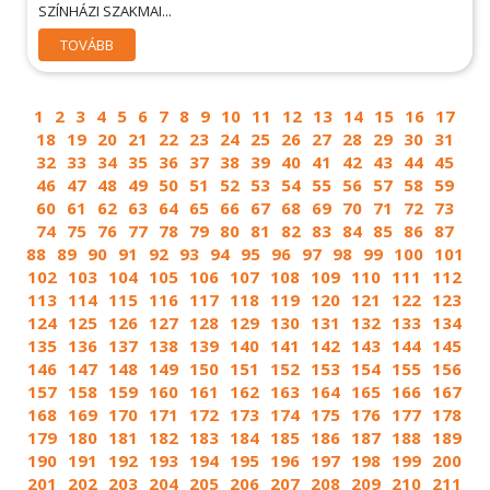
SZÍNHÁZI SZAKMAI...
TOVÁBB
1
2
3
4
5
6
7
8
9
10
11
12
13
14
15
16
17
18
19
20
21
22
23
24
25
26
27
28
29
30
31
32
33
34
35
36
37
38
39
40
41
42
43
44
45
46
47
48
49
50
51
52
53
54
55
56
57
58
59
60
61
62
63
64
65
66
67
68
69
70
71
72
73
74
75
76
77
78
79
80
81
82
83
84
85
86
87
88
89
90
91
92
93
94
95
96
97
98
99
100
101
102
103
104
105
106
107
108
109
110
111
112
113
114
115
116
117
118
119
120
121
122
123
124
125
126
127
128
129
130
131
132
133
134
135
136
137
138
139
140
141
142
143
144
145
146
147
148
149
150
151
152
153
154
155
156
157
158
159
160
161
162
163
164
165
166
167
168
169
170
171
172
173
174
175
176
177
178
179
180
181
182
183
184
185
186
187
188
189
190
191
192
193
194
195
196
197
198
199
200
201
202
203
204
205
206
207
208
209
210
211