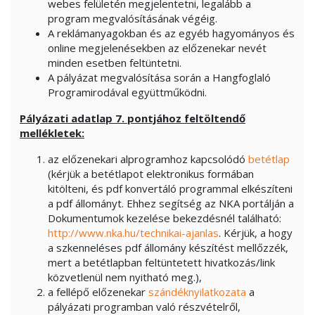
webes felületén megjelentetni, legalább a
program megvalósításának végéig.
A reklámanyagokban és az egyéb hagyományos és
online megjelenésekben az előzenekar nevét
minden esetben feltüntetni.
A pályázat megvalósítása során a Hangfoglaló
Programirodával együttműködni.
Pályázati adatlap 7. pontjához feltöltendő
mellékletek:
az előzenekari alprogramhoz kapcsolódó
betétlap
(kérjük a betétlapot elektronikus formában
kitölteni, és pdf konvertáló programmal elkészíteni
a pdf állományt. Ehhez segítség az NKA portálján a
Dokumentumok kezelése bekezdésnél található:
http://www.nka.hu/technikai-ajanlas
. Kérjük, a hogy
a szkenneléses pdf állomány készítést mellőzzék,
mert a betétlapban feltüntetett hivatkozás/link
közvetlenül nem nyitható meg.),
a fellépő előzenekar
szándéknyilatkozata
a
pályázati programban való részvételről,