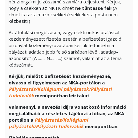
pénzforgalmi jelzőszámú számlára teljesíteni. Kérjük,
hogy a csekken az NKTK címét
ne tüntesse fel!
(A
címet is tartalmazó csekket/csekkeket a posta nem
kézbesíti.)
Az átutalási megbízáson, vagy elektronikus utalással
kezdeményezett fizetés esetén a befizetést igazoló
bizonylat közleményrovatában kérjük feltüntetni a
pályázati adatlap jobb felső sarkában lévő „adatlap-
azonosító” (A…….. N……….) számot, valamint az altéma
kódszámát.
Kérjük, mielőtt befizetését kezdeményezné,
olvassa el figyelmesen az NKA-portálon a
Pályáztatás/Kollégiumi pályázatok/Pályázati
tudnivalók
menüpontban leírtakat.
Valamennyi, a nevezési díjra vonatkozó információ
megtalálható a részletes tájékoztatóban, az NKA-
portálon a
Pályáztatás/Kollégiumi
pályázatok/Pályázati tudnivalók
menüpontban
.
Elbírálás szempontjai: