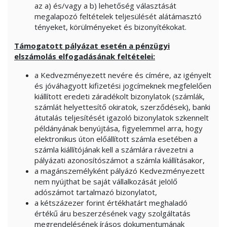
az a) és/vagy a b) lehetőség választását
megalapozó feltételek teljesülését alátámasztó
tényeket, körülményeket és bizonyítékokat.
Támogatott pályázat esetén a pénzügyi
elszámolás elfogadásának feltételei:
a Kedvezményezett nevére és címére, az igényelt
és jóváhagyott kifizetési jogcímeknek megfelelően
kiállított eredeti záradékolt bizonylatok (számlák,
számlát helyettesítő okiratok, szerződések), banki
átutalás teljesítését igazoló bizonylatok szkennelt
példányának benyújtása, figyelemmel arra, hogy
elektronikus úton előállított számla esetében a
számla kiállítójának kell a számlára rávezetni a
pályázati azonosítószámot a számla kiállításakor,
a magánszemélyként pályázó Kedvezményezett
nem nyújthat be saját vállalkozását jelölő
adószámot tartalmazó bizonylatot,
a kétszázezer forint értékhatárt meghaladó
értékű áru beszerzésének vagy szolgáltatás
megrendelésének írásos dokumentumának