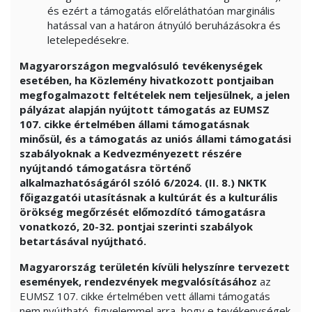
és ezért a támogatás előreláthatóan marginális
hatással van a határon átnyúló beruházásokra és
letelepedésekre.
Magyarországon megvalósuló tevékenységek
esetében, ha Közlemény hivatkozott pontjaiban
megfogalmazott feltételek nem teljesülnek, a jelen
pályázat alapján nyújtott támogatás az EUMSZ
107. cikke értelmében állami támogatásnak
minősül, és a támogatás az uniós állami támogatási
szabályoknak a Kedvezményezett részére
nyújtandó támogatásra történő
alkalmazhatóságáról szóló 6/2024. (II. 8.) NKTK
főigazgatói utasításnak a kultúrát és a kulturális
örökség megőrzését előmozdító támogatásra
vonatkozó, 20-32. pontjai szerinti szabályok
betartásával nyújtható.
Magyarország területén kívüli helyszínre tervezett
események, rendezvények megvalósításához
az
EUMSZ 107. cikke értelmében vett állami támogatás
nem nyújtható, figyelemmel arra, hogy e tevékenységek