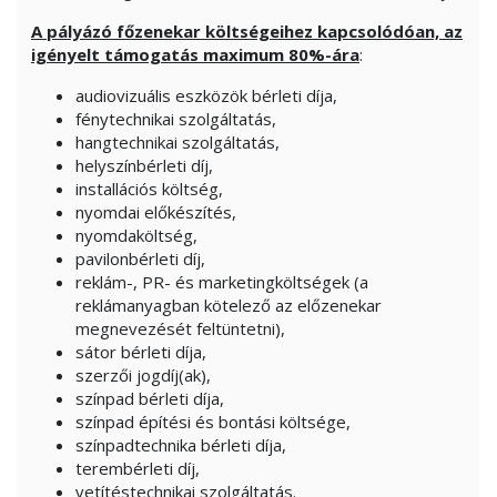
A pályázó főzenekar költségeihez kapcsolódóan, az
igényelt támogatás maximum 80%-ára
:
audiovizuális eszközök bérleti díja,
fénytechnikai szolgáltatás,
hangtechnikai szolgáltatás,
helyszínbérleti díj,
installációs költség,
nyomdai előkészítés,
nyomdaköltség,
pavilonbérleti díj,
reklám-, PR- és marketingköltségek (a
reklámanyagban kötelező az előzenekar
megnevezését feltüntetni),
sátor bérleti díja,
szerzői jogdíj(ak),
színpad bérleti díja,
színpad építési és bontási költsége,
színpadtechnika bérleti díja,
terembérleti díj,
vetítéstechnikai szolgáltatás.