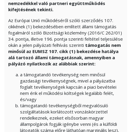
nemzedékkel való partneri együttműködés
kifejtésének tekinti.
Az Európai Unió működéséről szóló szerződés 107.
cikkének (1) bekezdésében említett állami támogatás
fogalmáról szóló Bizottsági közlemény (2016/C 262/01)
34. pontja, illetve 196. pontja szerinti feltétel teljesülése
okán a jelen pályázati felhívás szerinti
támogatás nem
minősül az EUMSZ 107. cikk (1) bekezdése hatálya
alá tartozó állami támogatásnak, amennyiben a
pályázó nyilatkozik az alábbiak szerint:
a támogatandó tevékenység nem minősül
gazdasági tevékenységnek, mivel a pályázatba
foglalt tevékenységek kapcsán a piaci bevételei
nem érik el működési költségek legalább felét,
és/vagy
támogatandó tevékenységből megvalósuló
szolgáltatások korlátozott vonzáskörzettel
rendelkeznek, ezeket elsősorban magyar
állampolgárok fogják igénybe venni (és a külföldi
látogatók száma előre láthatóan marginális lesz),