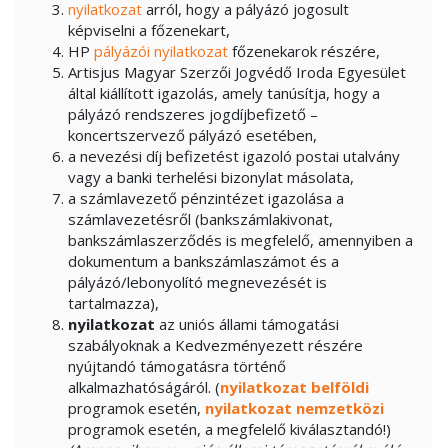
nyilatkozat
arról, hogy a pályázó jogosult
képviselni a főzenekart,
HP
pályázói nyilatkozat
főzenekarok részére,
Artisjus Magyar Szerzői Jogvédő Iroda Egyesület
által kiállított igazolás, amely tanúsítja, hogy a
pályázó rendszeres jogdíjbefizető –
koncertszervező pályázó esetében,
a nevezési díj befizetést igazoló postai utalvány
vagy a banki terhelési bizonylat másolata,
a számlavezető pénzintézet igazolása a
számlavezetésről (bankszámlakivonat,
bankszámlaszerződés is megfelelő, amennyiben a
dokumentum a bankszámlaszámot és a
pályázó/lebonyolító megnevezését is
tartalmazza),
nyilatkozat
az uniós állami támogatási
szabályoknak a Kedvezményezett részére
nyújtandó támogatásra történő
alkalmazhatóságáról. (
nyilatkozat belföldi
programok esetén,
nyilatkozat nemzetközi
programok esetén, a megfelelő kiválasztandó!)