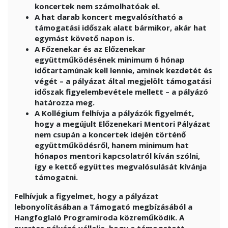
koncertek nem számolhatóak el.
A hat darab koncert megvalósítható a
támogatási időszak alatt bármikor, akár hat
egymást követő napon is.
A Főzenekar és az Előzenekar
együttműködésének minimum 6 hónap
időtartamúnak kell lennie, aminek kezdetét és
végét – a pályázat által megjelölt támogatási
időszak figyelembevétele mellett – a pályázó
határozza meg.
A Kollégium felhívja a pályázók figyelmét,
hogy a megújult Előzenekari Mentori Pályázat
nem csupán a koncertek idején történő
együttműködésről, hanem minimum hat
hónapos mentori kapcsolatról kíván szólni,
így e kettő együttes megvalósulását kívánja
támogatni.
Felhívjuk a figyelmet, hogy a pályázat
lebonyolításában a Támogató megbízásából a
Hangfoglaló Programiroda közreműködik. A