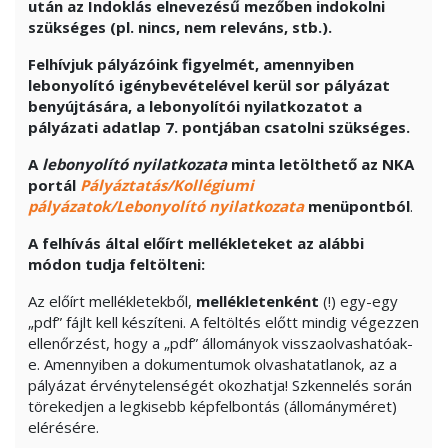
után az Indoklás elnevezésű mezőben indokolni
szükséges (pl. nincs, nem releváns, stb.).
Felhívjuk pályázóink figyelmét, amennyiben
lebonyolító igénybevételével kerül sor pályázat
benyújtására, a lebonyolítói nyilatkozatot a
pályázati adatlap 7. pontjában csatolni szükséges.
A
lebonyolító nyilatkozat
a
minta letölthető az NKA
portál
Pályáztatás/Kollégiumi
pályázatok/Lebonyolító nyilatkozata
menüpontból
.
A felhívás által előírt mellékleteket az alábbi
módon tudja feltölteni:
Az előírt mellékletekből,
mellékletenként
(!) egy-egy
„pdf” fájlt kell készíteni. A feltöltés előtt mindig végezzen
ellenőrzést, hogy a „pdf” állományok visszaolvashatóak-
e. Amennyiben a dokumentumok olvashatatlanok, az a
pályázat érvénytelenségét okozhatja! Szkennelés során
törekedjen a legkisebb képfelbontás (állományméret)
elérésére.