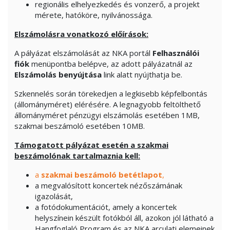
regionális elhelyezkedés és vonzerő, a projekt
mérete, hatóköre, nyilvánossága.
Elszámolásra vonatkozó előírások:
A pályázat elszámolását az NKA portál
Felhasználói
fiók
menüpontba belépve, az adott pályázatnál az
Elszámolás benyújtása
link alatt nyújthatja be.
Szkennelés során törekedjen a legkisebb képfelbontás
(állományméret) elérésére. A legnagyobb feltölthető
állományméret pénzügyi elszámolás esetében 1MB,
szakmai beszámoló esetében 10MB.
Támogatott pályázat esetén a szakmai
beszámolónak tartalmaznia kell:
a
szakmai beszámoló betétlapot
,
a megvalósított koncertek nézőszámának
igazolását,
a fotódokumentációt, amely a koncertek
helyszínein készült fotókból áll, azokon jól látható a
Hangfoglaló Program és az NKA arculati elemeinek