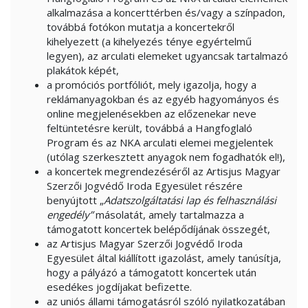
alkalmazása a koncerttérben és/vagy a színpadon,
továbbá fotókon mutatja a koncertekről
kihelyezett (a kihelyezés ténye egyértelmű
legyen), az arculati elemeket ugyancsak tartalmazó
plakátok képét,
a promóciós portfóliót, mely igazolja, hogy a
reklámanyagokban és az egyéb hagyományos és
online megjelenésekben az előzenekar neve
feltüntetésre került, továbbá a Hangfoglaló
Program és az NKA arculati elemei megjelentek
(utólag szerkesztett anyagok nem fogadhatók el!),
a koncertek megrendezéséről az Artisjus Magyar
Szerzői Jogvédő Iroda Egyesület részére
benyújtott „
Adatszolgáltatási lap és felhasználási
engedély”
másolatát, amely tartalmazza a
támogatott koncertek belépődíjának összegét,
az Artisjus Magyar Szerzői Jogvédő Iroda
Egyesület által kiállított igazolást, amely tanúsítja,
hogy a pályázó a támogatott koncertek után
esedékes jogdíjakat befizette.
az uniós állami támogatásról szóló nyilatkozatában