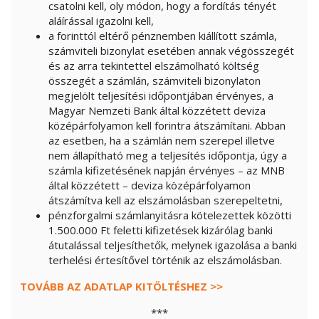
csatolni kell, oly módon, hogy a fordítás tényét
aláírással igazolni kell,
a forinttól eltérő pénznemben kiállított számla,
számviteli bizonylat esetében annak végösszegét
és az arra tekintettel elszámolható költség
összegét a számlán, számviteli bizonylaton
megjelölt teljesítési időpontjában érvényes, a
Magyar Nemzeti Bank által közzétett deviza
középárfolyamon kell forintra átszámítani. Abban
az esetben, ha a számlán nem szerepel illetve
nem állapítható meg a teljesítés időpontja, úgy a
számla kifizetésének napján érvényes – az MNB
által közzétett – deviza középárfolyamon
átszámítva kell az elszámolásban szerepeltetni,
pénzforgalmi számlanyitásra kötelezettek közötti
1.500.000 Ft feletti kifizetések kizárólag banki
átutalással teljesíthetők, melynek igazolása a banki
terhelési értesítővel történik az elszámolásban.
TOVÁBB AZ ADATLAP KITÖLTÉSHEZ >>
***