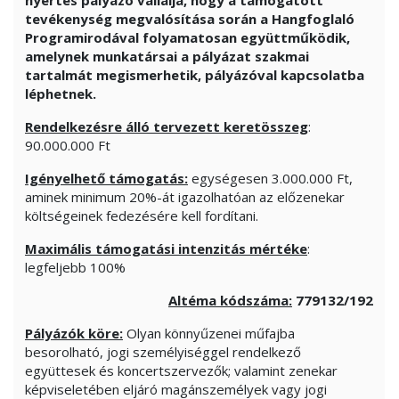
nyertes pályázó vállalja, hogy a támogatott
tevékenység megvalósítása során a Hangfoglaló
Programirodával folyamatosan együttműködik,
amelynek munkatársai a pályázat szakmai
tartalmát megismerhetik, pályázóval kapcsolatba
léphetnek.
Rendelkezésre álló tervezett keretösszeg
:
90.000.000 Ft
Igényelhető támogatás:
egységesen 3.000.000 Ft,
aminek minimum 20%-át igazolhatóan az előzenekar
költségeinek fedezésére kell fordítani.
Maximális támogatási intenzitás mértéke
:
legfeljebb 100%
Altéma kódszáma:
779132/192
Pályázók köre:
Olyan könnyűzenei műfajba
besorolható, jogi személyiséggel rendelkező
együttesek és koncertszervezők; valamint zenekar
képviseletében eljáró magánszemélyek vagy jogi