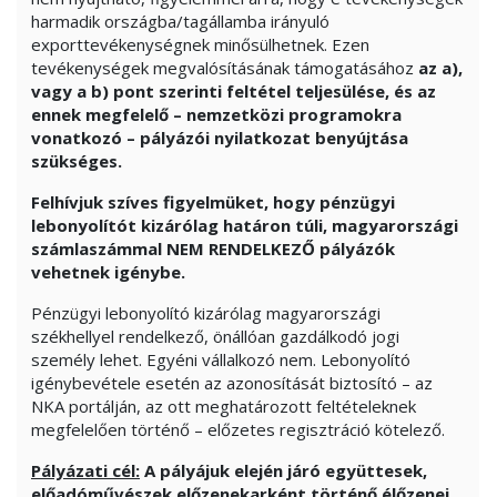
harmadik országba/tagállamba irányuló
exporttevékenységnek minősülhetnek. Ezen
tevékenységek megvalósításának támogatásához
az a),
vagy a b) pont szerinti feltétel teljesülése, és az
ennek megfelelő – nemzetközi programokra
vonatkozó – pályázói nyilatkozat benyújtása
szükséges.
Felhívjuk szíves figyelmüket, hogy pénzügyi
lebonyolítót kizárólag határon túli, magyarországi
számlaszámmal NEM RENDELKEZŐ pályázók
vehetnek igénybe.
Pénzügyi lebonyolító kizárólag magyarországi
székhellyel rendelkező, önállóan gazdálkodó jogi
személy lehet. Egyéni vállalkozó nem. Lebonyolító
igénybevétele esetén az azonosítását biztosító – az
NKA portálján, az ott meghatározott feltételeknek
megfelelően történő – előzetes regisztráció kötelező.
Pályázati cél:
A pályájuk elején járó együttesek,
előadóművészek előzenekarként történő élőzenei,