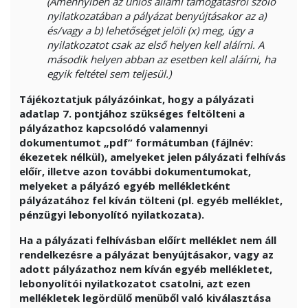
(Amennyiben az uniós állami támogatásról szóló
nyilatkozatában a pályázat benyújtásakor az a)
és/vagy a b) lehetőséget jelöli (x) meg, úgy a
nyilatkozatot csak az első helyen kell aláírni. A
második helyen abban az esetben kell aláírni, ha
egyik feltétel sem teljesül.)
Tájékoztatjuk pályázóinkat, hogy a pályázati
adatlap 7. pontjához szükséges feltölteni a
pályázathoz kapcsolódó valamennyi
dokumentumot „pdf” formátumban (fájlnév:
ékezetek nélkül), amelyeket jelen pályázati felhívás
előír, illetve azon további dokumentumokat,
melyeket a pályázó egyéb mellékletként
pályázatához fel kíván tölteni (pl. egyéb melléklet,
pénzügyi lebonyolító nyilatkozata).
Ha a pályázati felhívásban előírt melléklet nem áll
rendelkezésre a pályázat benyújtásakor, vagy az
adott pályázathoz nem kíván egyéb mellékletet,
lebonyolítói nyilatkozatot csatolni, azt ezen
mellékletek legördülő menüből való kiválasztása