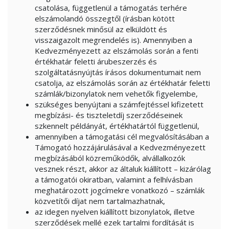
csatolása, függetlenül a támogatás terhére
elszámolandó összegtől (írásban kötött
szerződésnek minősül az elküldött és
visszaigazolt megrendelés is). Amennyiben a
Kedvezményezett az elszámolás során a fenti
értékhatár feletti árubeszerzés és
szolgáltatásnyújtás írásos dokumentumait nem
csatolja, az elszámolás során az értékhatár feletti
számlák/bizonylatok nem vehetők figyelembe,
szükséges benyújtani a számfejtéssel kifizetett
megbízási- és tiszteletdíj szerződéseinek
szkennelt példányát, értékhatártól függetlenül,
amennyiben a támogatási cél megvalósításában a
Támogató hozzájárulásával a Kedvezményezett
megbízásából közreműködők, alvállalkozók
vesznek részt, akkor az általuk kiállított – kizárólag
a támogatói okiratban, valamint a felhívásban
meghatározott jogcímekre vonatkozó – számlák
közvetítői díjat nem tartalmazhatnak,
az idegen nyelven kiállított bizonylatok, illetve
szerződések mellé ezek tartalmi fordítását is