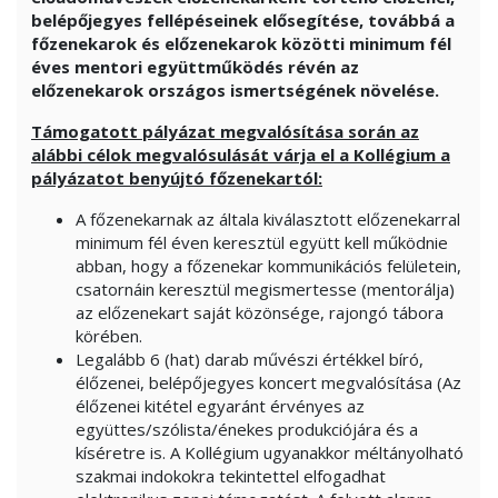
belépőjegyes fellépéseinek elősegítése, továbbá a
főzenekarok és előzenekarok közötti minimum fél
éves mentori együttműködés révén az
előzenekarok országos ismertségének növelése.
Támogatott pályázat megvalósítása során az
alábbi célok megvalósulását várja el a Kollégium a
pályázatot benyújtó főzenekartól:
A főzenekarnak az általa kiválasztott előzenekarral
minimum fél éven keresztül együtt kell működnie
abban, hogy a főzenekar kommunikációs felületein,
csatornáin keresztül megismertesse (mentorálja)
az előzenekart saját közönsége, rajongó tábora
körében.
Legalább 6 (hat) darab művészi értékkel bíró,
élőzenei, belépőjegyes koncert megvalósítása (Az
élőzenei kitétel egyaránt érvényes az
együttes/szólista/énekes produkciójára és a
kíséretre is. A Kollégium ugyanakkor méltányolható
szakmai indokokra tekintettel elfogadhat