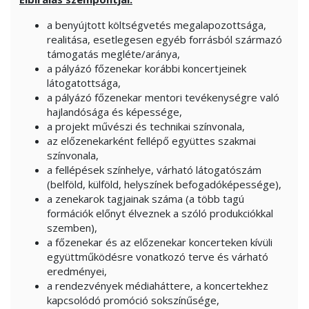
a benyújtott költségvetés megalapozottsága,
realitása, esetlegesen egyéb forrásból származó
támogatás megléte/aránya,
a pályázó főzenekar korábbi koncertjeinek
látogatottsága,
a pályázó főzenekar mentori tevékenységre való
hajlandósága és képessége,
a projekt művészi és technikai színvonala,
az előzenekarként fellépő együttes szakmai
színvonala,
a fellépések színhelye, várható látogatószám
(belföld, külföld, helyszínek befogadóképessége),
a zenekarok tagjainak száma (a több tagú
formációk előnyt élveznek a szóló produkciókkal
szemben),
a főzenekar és az előzenekar koncerteken kívüli
együttműködésre vonatkozó terve és várható
eredményei,
a rendezvények médiaháttere, a koncertekhez
kapcsolódó promóció sokszínűsége,