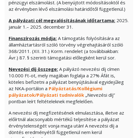
pénzügyi elszámolást. (A benyújtott módosításoktól és
az érvényben lévő elszámolási határidőtől függetlenül.)
A pályázati cél megvalósításának időtartama:
2025.
január 1.– 2025. december 31.
Finanszírozás módja:
A támogatás folyósítására az
államháztartásról szóló törvény végrehajtásáról szóló
368/2011. (XII. 31.) Korm. rendelet (a továbbiakban:
Ávr.) 87. § szerinti támogatási előlegként kerül sor.
Nevezési díj összege:
A pályázó nevezési díj címen
10.000 Ft-ot, mely magában foglalja a 27% Áfát is,
köteles befizetni a pályázat benyújtásával egyidejűleg
az NKA-portálon a
Pályáztatás/Kollégiumi
pályázatok/Pályázati tudnivalók
„Nevezési díj”
pontban leírt feltételeknek megfelelően.
A nevezési díj megfizetésének elmulasztása, illetve az
előírtnál alacsonyabb mértékű teljesítése a pályázat
érvénytelenségét vonja maga után! A nevezési díj a
döntés eredményétől függetlenül nem kerül