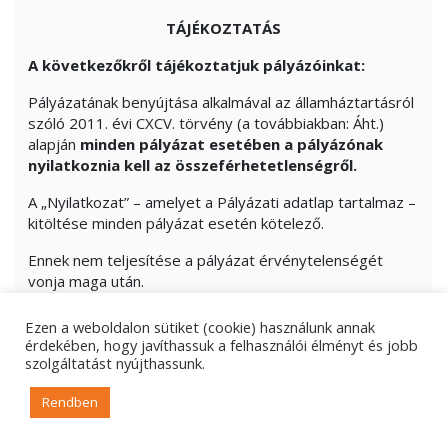
TÁJÉKOZTATÁS
A következőkről tájékoztatjuk pályázóinkat:
Pályázatának benyújtása alkalmával az államháztartásról
szóló 2011. évi CXCV. törvény (a továbbiakban: Áht.)
alapján
minden pályázat esetében a pályázónak
nyilatkoznia kell az összeférhetetlenségről.
A „Nyilatkozat” – amelyet a Pályázati adatlap tartalmaz –
kitöltése minden pályázat esetén kötelező.
Ennek nem teljesítése a pályázat érvénytelenségét
vonja maga után.
Pályázó a pályázat benyújtásával igazolja, hogy a
Ezen a weboldalon sütiket (cookie) használunk annak
pályázatban foglalt adatok, információk,
érdekében, hogy javíthassuk a felhasználói élményt és jobb
nyilatkozatok, dokumentumok teljes körűek, valódiak és
szolgáltatást nyújthassunk.
hitelesek.
Rendben
Felhívjuk figyelmét, hogy amennyiben a
Támogatáskezelő tudomására jut, hogy a