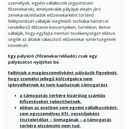
személyek, egyéni vállalkozók (együttesen:
főzenekarok), amelyek/akik pályájuk elején járó
zenekarok/előadók előzenekarként történő
felléptetését vállalják megfelelő technikai háttérrel
rendelkező élőzenei koncertjeiken, turnéikon, illetve
vállalják, hogy egyfajta mentori tevékenységet ellátva
segítik az általuk választott előzenekar ismertségének
növelését.
Egy pályázó (főzenekar/előadó) csak egy
pályázatot nyújthat be.
Felhívjuk a magánszemélyként pályázók figyelmét,
hogy személyi jellegű költségekre nem
igényelhetnek és nem kaphatnak támogatást
a támogatás terhére kizárólag számlás
kifizetéseket teljesíthetnek.
ebben az esetben sem egyéni vállalkozóként,
sem egyszemélyes Kft. vezetőjeként
tiszteletdíjat – önmagának – a támogatás
terhére elszámolni nem tud.