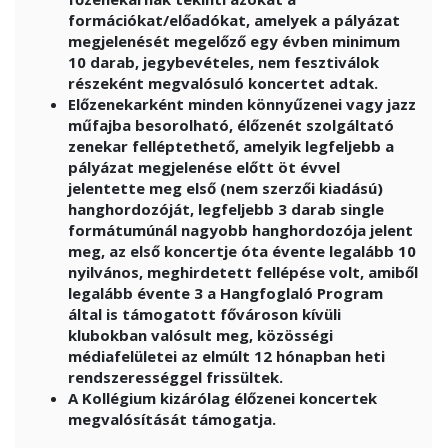
formációkat/előadókat, amelyek a pályázat
megjelenését megelőző egy évben minimum
10 darab, jegybevételes, nem fesztiválok
részeként megvalósuló koncertet adtak.
Előzenekarként minden könnyűzenei vagy jazz
műfajba besorolható, élőzenét szolgáltató
zenekar felléptethető, amelyik legfeljebb a
pályázat megjelenése előtt öt évvel
jelentette meg első (nem szerzői kiadású)
hanghordozóját, legfeljebb 3 darab single
formátumúnál nagyobb hanghordozója jelent
meg, az első koncertje óta évente legalább 10
nyilvános, meghirdetett fellépése volt, amiből
legalább évente 3 a Hangfoglaló Program
által is támogatott fővároson kívüli
klubokban valósult meg, közösségi
médiafelületei az elmúlt 12 hónapban heti
rendszerességgel frissültek.
A Kollégium kizárólag élőzenei koncertek
megvalósítását támogatja.