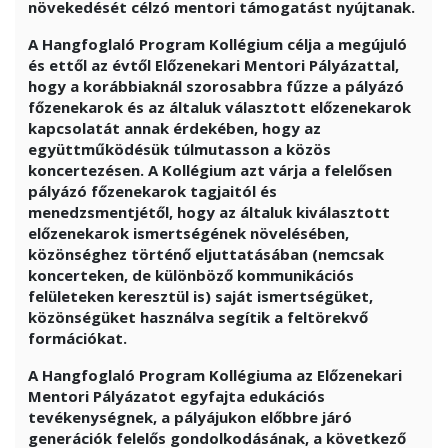
növekedését célzó mentori támogatást nyújtanak.
A Hangfoglaló Program Kollégium célja a megújuló
és ettől az évtől Előzenekari Mentori Pályázattal,
hogy a korábbiaknál szorosabbra fűzze a pályázó
főzenekarok és az általuk választott előzenekarok
kapcsolatát annak érdekében, hogy az
együttműködésük túlmutasson a közös
koncertezésen. A Kollégium azt várja a felelősen
pályázó főzenekarok tagjaitól és
menedzsmentjétől, hogy az általuk kiválasztott
előzenekarok ismertségének növelésében,
közönséghez történő eljuttatásában (nemcsak
koncerteken, de különböző kommunikációs
felületeken keresztül is) saját ismertségüket,
közönségüket használva segítik a feltörekvő
formációkat.
A Hangfoglaló Program Kollégiuma az Előzenekari
Mentori Pályázatot egyfajta edukációs
tevékenységnek, a pályájukon előbbre járó
generációk felelős gondolkodásának, a következő