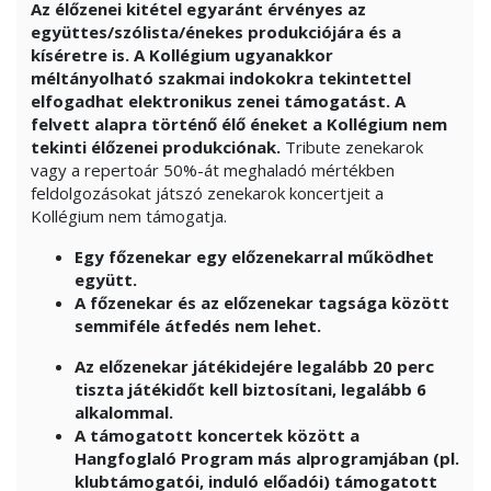
Az élőzenei kitétel egyaránt érvényes az
együttes/szólista/énekes produkciójára és a
kíséretre is. A Kollégium ugyanakkor
méltányolható szakmai indokokra tekintettel
elfogadhat elektronikus zenei támogatást. A
felvett alapra történő élő éneket a Kollégium nem
tekinti élőzenei produkciónak.
Tribute zenekarok
vagy a repertoár 50%-át meghaladó mértékben
feldolgozásokat játszó zenekarok koncertjeit a
Kollégium nem támogatja.
Egy főzenekar egy előzenekarral működhet
együtt.
A főzenekar és az előzenekar tagsága között
semmiféle átfedés nem lehet.
Az előzenekar játékidejére legalább 20 perc
tiszta játékidőt kell biztosítani, legalább 6
alkalommal.
A támogatott koncertek között a
Hangfoglaló Program más alprogramjában (pl.
klubtámogatói, induló előadói) támogatott