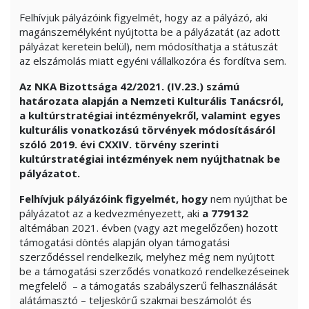
Felhívjuk pályázóink figyelmét, hogy az a pályázó, aki
magánszemélyként nyújtotta be a pályázatát (az adott
pályázat keretein belül), nem módosíthatja a státuszát
az elszámolás miatt egyéni vállalkozóra és fordítva sem.
Az NKA Bizottsága
42/2021. (IV.23.) számú
határozata alapján a Nemzeti Kulturális Tanácsról,
a kultúrstratégiai intézményekről, valamint egyes
kulturális vonatkozású törvények módosításáról
szóló 2019. évi CXXIV. törvény szerinti
kultúrstratégiai intézmények nem nyújthatnak be
pályázatot.
Felhívjuk pályázóink figyelmét, hogy
nem nyújthat be
pályázatot az a kedvezményezett, aki
a
779132
altémában 2021. évben (vagy azt megelőzően) hozott
támogatási döntés alapján olyan támogatási
szerződéssel rendelkezik, melyhez még nem nyújtott
be a támogatási szerződés vonatkozó rendelkezéseinek
megfelelő – a támogatás szabályszerű felhasználását
alátámasztó – teljeskörű szakmai beszámolót és