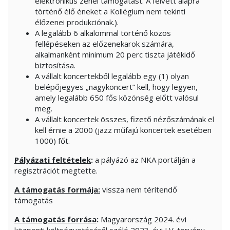
elektronikus zenei támogatást. A felvett alapra
történő élő éneket a Kollégium nem tekinti
élőzenei produkciónak.).
A legalább 6 alkalommal történő közös
fellépéseken az előzenekarok számára,
alkalmanként minimum 20 perc tiszta játékidő
biztosítása.
A vállalt koncertekből legalább egy (1) olyan
belépőjegyes „nagykoncert” kell, hogy legyen,
amely legalább 650 fős közönség előtt valósul
meg.
A vállalt koncertek összes, fizető nézőszámának el
kell érnie a 2000 (jazz műfajú koncertek esetében
1000) főt.
Pályázati feltételek
:
a pályázó az NKA portálján a
regisztrációt megtette.
A támogatás formája:
vissza nem térítendő
támogatás
A támogatás forrása
:
Magyarország 2024. évi