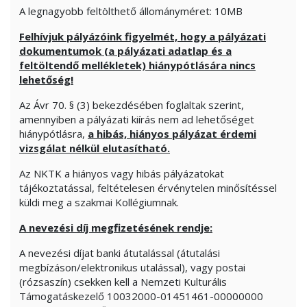
A legnagyobb feltölthető állományméret: 10MB
Felhívjuk pályázóink figyelmét, hogy a pályázati
dokumentumok (a pályázati adatlap és a
feltöltendő mellékletek) hiánypótlására nincs
lehetőség!
Az Ávr 70. § (3) bekezdésében foglaltak szerint,
amennyiben a pályázati kiírás nem ad lehetőséget
hiánypótlásra,
a hibás, hiányos pályázat
érdemi
vizsgálat nélkül elutasítható.
Az NKTK a hiányos vagy hibás pályázatokat
tájékoztatással, feltételesen érvénytelen minősítéssel
küldi meg a szakmai Kollégiumnak.
A nevezési díj megfizetésének rendje:
A nevezési díjat banki átutalással (átutalási
megbízáson/elektronikus utalással), vagy postai
(rózsaszín) csekken kell a Nemzeti Kulturális
Támogatáskezelő 10032000-01451461-00000000