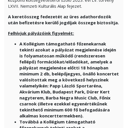
központi költségvetéséről szóló 2023. évi LV. törvény
LXVII. Nemzeti Kulturális Alap fejezet.
A keretösszeg fedezetét az üres adathordozók
után befizetésre kerülő jogdíjak összege biztosítja.
Felhívjuk pályázóink figyelmét:
A Kollégium támogatható főzenekarnak
tekinti azokat a pályázat megjelenése idején
is folyamatosan működő (rendszeresen
fellépő) formációkat/előadókat, amelyek a
pályázat megjelenése előtti 18 hónapban
minimum 2 db, belépőjegyes, önálló koncertet
valósítottak meg a következő helyszínek
valamelyikén: Papp László Sportaréna,
Akvárium Klub, Budapest Park, Dürer Kert
nagyterem, Barba Negra Music Club, Főnix
csarnok (illetve ezekkel egyenértékűnek
tekinthető minimum 600 fő befogadására
alkalmas koncerttermekben).
Továbbá a Kollégium támogatható
főzenekarnak tekinti azokat a