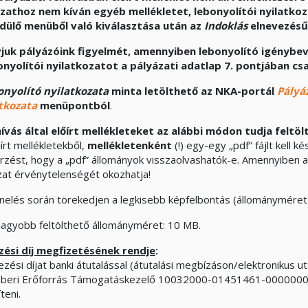
zathoz nem kíván egyéb mellékletet, lebonyolítói nyilatkoz
dülő menüből való kiválasztása után az
Indoklás
elnevezésű
vjuk pályázóink figyelmét, amennyiben lebonyolító igénybev
onyolítói nyilatkozatot a pályázati adatlap 7. pontjában cs
onyolító nyilatkozat
a
minta letölthető az NKA-portál
Pályá
tkozata
menüpontból
.
hívás által előírt mellékleteket az alábbi módon tudja feltölt
írt mellékletekből,
mellékletenként
(!) egy-egy „pdf” fájlt kell k
őrzést, hogy a „pdf” állományok visszaolvashatók-e. Amennyiben 
zat érvénytelenségét okozhatja!
nelés során törekedjen a legkisebb képfelbontás (állományméret)
nagyobb feltölthető állományméret: 10 MB.
ési díj megfizetésének rendje
:
zési díjat banki átutalással (átutalási megbízáson/elektronikus ut
beri Erőforrás Támogatáskezelő 10032000-01451461-00000000
íteni.