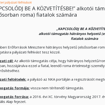
eri pályázati felhívások
PCSOLÓDJ BE A KÖZVETÍTÉSBE!” alkotói tám
sősorban roma) fiatalok számára
„KAPCSOLÓDJ BE A KÖZVETÍTÉ
alkotói támogatás hátrányos helyzetű (
fiatalok számára
beri Erőforrások Minisztere hátrányos helyzetű (elsősorban roma
atásra pályázati felhívást tesz közzé.
zati cél:
Az alkotói támogatás célja, hogy hátrányos helyzetű/ro
ában, hozzájárulva ezzel a fiatal, leendő roma értelmiségi személ
ősítéséhez.
zati feltételek:
a pályázó az NKA portálján a regisztrációt megt
mogatás formája:
vissza nem térítendő támogatás.
ogatás forrása:
a 2016. évi XC. törvény Magyarország 2017. év
ális Alap fejezet.