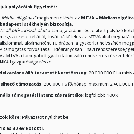
vjuk pályázóink figyelmét:
„Média világának”
megismertetését az
MTVA – Médiaszolgálta
budapesti székhelyén biztosítja.
Az alkotói időszak alatt
a támogatásban részesített pályázó köte
megszerzése céljából, továbbá köteles az MTVA által meghatáro
alkalommal, alkalmanként 10 órában) a gyakorlat helyszínén megje
A támogatás folyósítása – időarányosan – havi rendszerességgel 
Az MTVA a támogatott gyakorlaton való rendszeres részvételéről
NKA Igazgatósága része.
delkezésre álló tervezett keretösszeg
: 20.000.000 Ft a minisz
yelhető támogatás:
200.000 Ft/fő/hónap, maximum 2.400.000 F
ális támogatási intenzitás mértéke:
legfeljebb 100%
zók köre:
Pályázatot nyújthat be
18 és 30 év közötti
,