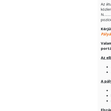
Az át
közle
N……….
pozíci
Kérjü
Pályá
Valam
port
Az el
A pál
Elszá