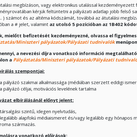
utalási megbízáson, vagy elektronikus utalással kezdeményezett f
ményrovatában kérjük feltüntetni a pályázati adatlap jobb felső s
 ) számot és az altéma kódszámát, továbbá az átutalási megbíz
óban a # jelet, valamint
az utolsó 5 pozícióban
az 1B402
kódo
k, mielőtt befizetését kezdeményezné, olvassa el figyelme
ztatás/Miniszteri pályázatok/Pályázati tudnivalók
menüpont
ennyi, a nevezési díjra vonatkozó információ megtalálható
álon a
Pályáztatás/Miniszteri pályázatok/Pályázati tudnival
bírálás szempontjai:
a pályázó szakmai alkalmassága (médiában szerzett eddigi ismer
a pályázó céljai, motivációs levelének tartalma
yázat elbírálásánál előnyt jelent:
társalgási szintű, idegen nyelvtudás,
legalább alapfokú médiaismeret és/vagy legalább egy hónapos m
roma származás.
molásra vonatkozó előírások: