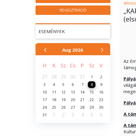
Miniszt
„KA
REGISZTRÁCIÓ
(el
ESEMÉNYEK
Aug
2026
Az Em
H
K
Sz
Cs
P
Sz
V
támog
27
28
29
30
31
1
2
Pályá
3
4
5
6
7
8
9
világ
meger
10
11
12
13
14
15
16
17
18
19
20
21
22
23
Pályá
24
25
26
27
28
29
30
A tá
1
2
3
4
5
6
31
A tám
Kultur