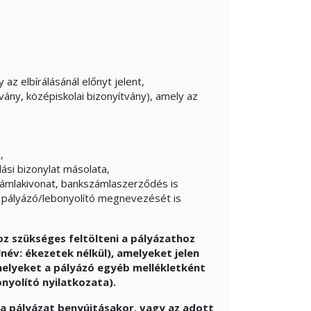
az elbírálásánál előnyt jelent,
ány, középiskolai bizonyítvány), amely az
,
lási bizonylat másolata,
ámlakivonat, bankszámlaszerződés is
pályázó/lebonyolító megnevezését is
oz szükséges feltölteni a pályázathoz
v: ékezetek nélkül), amelyeket jelen
 melyeket a pályázó egyéb mellékletként
onyolító nyilatkozata).
e a pályázat benyújtásakor, vagy az adott