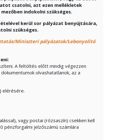
atot csatolni, azt ezen mellékletek
 mezőben indokolni szükséges.
ételével kerül sor pályázat benyújtására,
atolni szükséges.
ztatás/Miniszteri pályázatok/Lebonyolító
eni:
észíteni. A feltöltés előtt mindig végezzen
a dokumentumok olvashatatlanok, az a
 elérésére.
alással), vagy postai (rózsaszín) csekken kell
 pénzforgalmi jelzőszámú számlára