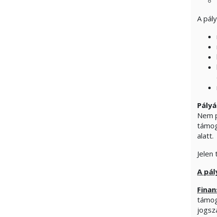
A pály
Pályá
Nem p
támog
alatt.
Jelen
A pál
Finan
támog
jogsz