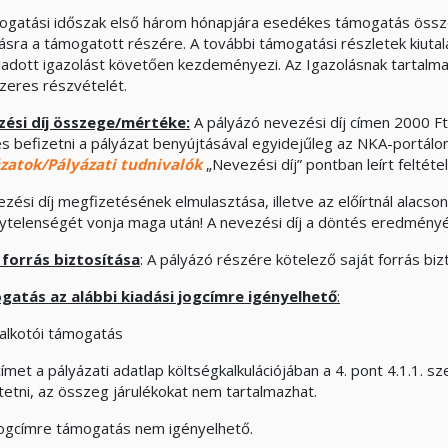
ogatási időszak első három hónapjára esedékes támogatás össze
lásra a támogatott részére. A további támogatási részletek kiu
 kiadott igazolást követően kezdeményezi. Az Igazolásnak tartalm
dszeres részvételét.
ési díj összege/mértéke:
A pályázó nevezési díj címen 2000 Ft
es befizetni a pályázat benyújtásával egyidejűleg az NKA-portálo
zatok/Pályázati tudnivalók
„Nevezési díj” pontban leírt feltét
ezési díj megfizetésének elmulasztása, illetve az előírtnál alacs
ytelenségét vonja maga után! A nevezési díj a döntés eredményét
 forrás biztosítása
: A pályázó részére kötelező saját forrás bizt
atás az alábbi kiadási jogcímre igényelhető
:
alkotói támogatás
ímet a pályázati adatlap költségkalkulációjában a 4. pont 4.1.1. sz
ntetni, az összeg járulékokat nem tartalmazhat.
ogcímre támogatás nem igényelhető.