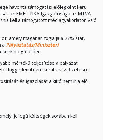
ge havonta támogatási előlegként kerül
talását az EMET NKA Igazgatósága az MTVA
aznia kell a támogatott médiagyakorlaton való
-ot, amely magában foglalja a 27% áfát,
n a
Pályáztatás/Miniszteri
eleknek megfelelően.
onyabb mértékű teljesítése a pályázat
ől függetlenül nem kerül visszafizetésre!
osítását és igazolását a kiíró nem írja elő.
emélyi jellegű költségek sorában kell