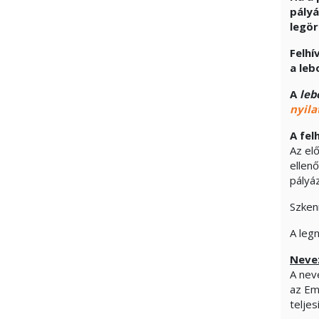
pályá
legör
Felhí
a leb
A
leb
nyila
A fel
Az elő
ellen
pályá
Szken
A leg
Nevez
A neve
az Em
teljes