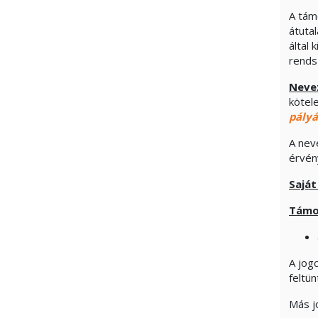
A tám
átuta
által
ren
Nevez
kötel
pályá
A nev
érvén
Saját
Támog
A jogc
feltü
Más j