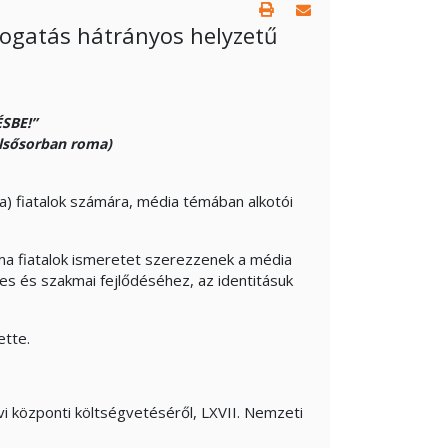
ogatás hátrányos helyzetű
SBE!”
elsősorban roma)
) fiatalok számára, média témában alkotói
ma fiatalok ismeretet szerezzenek a média
yes és szakmai fejlődéséhez, az identitásuk
ette.
i központi költségvetéséről, LXVII. Nemzeti