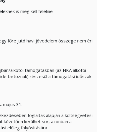
ély
leknek is meg kell felelnie:
 egy főre jutó havi jövedelem összege nem éri
íjban/alkotói támogatásban (az NKA alkotói
 ide tartoznak) részesül a támogatási időszak
. május 31.
bekezdésében foglaltak alapján a költségvetési
t követően kerülhet sor, azonban a
si előleg folyósítására.