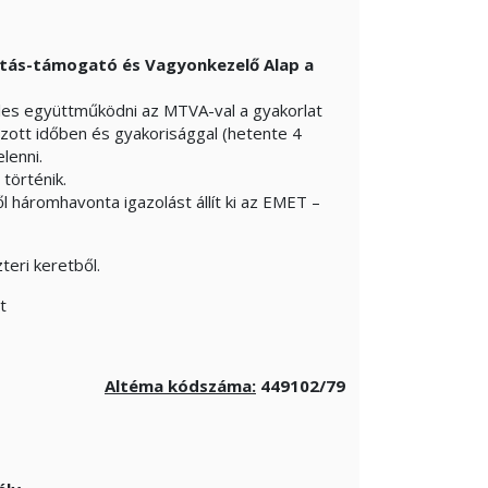
tás-támogató és Vagyonkezelő Alap a
les együttműködni az MTVA-val a gyakorlat
zott időben és gyakorisággal (hetente 4
lenni.
történik.
 háromhavonta igazolást állít ki az EMET –
teri keretből.
t
Altéma kódszáma:
449102/79