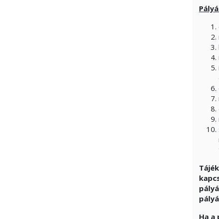
Pályá
Tájék
kapcs
pályá
pályá
Ha a 