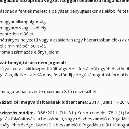
legalább középfokú végzettséggel rendelkező magánszem
ázónak a fentiek mellett a pályázat benyújtásakor az alábbi feltéte
magyar állampolgárság,
magyarországi lakóhely,
büntetlen előélet,
hátrányos helyzetű vagy a családban (egy háztartásban élők) az
el a minimálbér 50%-át,
roma származás előnyt jelent.
zat benyújtására nem jogosult:
ályázhat az, aki központi költségvetési forrásból egyéb ösztönd
atása, illetve az NKA más, ösztöndíj jellegű támogatási formái is
 támogatásban évente maximum 8 fő részesülhet.
yázati cél megvalósításának időtartama:
2017. június 1.–2018
szírozás módja:
a 368/2011. (XII. 31.) Korm. rendelet 78. § (1) 
atás folyósítására a beszámoló, vagy részbeszámoló elfogadásá
abály lehetőséget biztosít a beszámoló elfogadása előtt támogatá