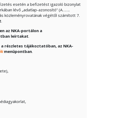
izetés esetén a befizetést igazoló bizonylat
arkában lévő „adatlap-azonosító” (A……..
ás közleményrovatának végétől számított 7.
t
.
sen az NKA-portálon a
ban leírtakat
.
 a részletes tájékoztatóban, az NKA-
ók
menüpontban
.
ete),
édiagyakorlat,