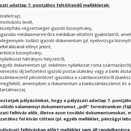
zati adatlap 7. pontjához feltöltendő mellékletek:
önéletrajz,
motivációs levél,
középfokú végzettséget igazoló bizonyítvány,
igazolás médiaismeretről/a médiában eltöltött gyakorlatról, amely 
idegennyelv-tudást igazoló dokumentum (pl. nyelvvizsga bizonyítv
elbírálásánál előnyt jelent,
erkölcsi bizonyítvány,
nyilatkozat hátrányos helyzetről,
egyéb dokumentum (pl. önkéntes nyilatkozat roma származásról)
nevezési díj befizetést igazoló postai utalvány vagy a banki átuta
számlavezető pénzintézet igazolása a számlavezetésről (banksz
megfelelő, amennyiben a dokumentum a bankszámlaszámot és a 
tartalmazza).
oztatjuk pályázóinkat, hogy a pályázati adatlap 7. pontjáh
olódó valamennyi dokumentumot „pdf” formátumban (fájlné
zati felhívás előír, illetve azon további dokumentumokat,
zatához fel kíván tölteni (pl. egyéb melléklet, pénzügyi leb
pályázati felhívásban előírt melléklet nem áll rendelkezésr