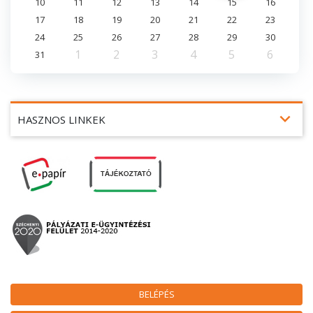
10
11
12
13
14
15
16
17
18
19
20
21
22
23
24
25
26
27
28
29
30
1
2
3
4
5
6
31
expand_more
HASZNOS LINKEK
BELÉPÉS