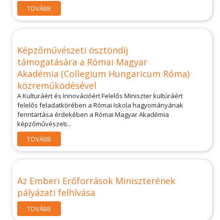
TOVÁBB
Képzőművészeti ösztöndíj
támogatására a Római Magyar
Akadémia (Collegium Hungaricum Róma)
közreműködésével
A Kulturáért és Innovációért Felelős Miniszter kultúráért
felelős feladatkörében a Római Iskola hagyományának
fenntartása érdekében a Római Magyar Akadémia
képzőművészeti...
TOVÁBB
Az Emberi Erőforrások Miniszterének
pályázati felhívása
TOVÁBB