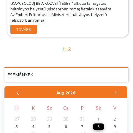
„KAPCSOLÓDJ BE A KÖZVETÍTÉSBE!” alkotói támogatás
hátrányos helyzetű (elsősorban roma) fiatalok számára
Az Emberi Erőforrások Minisztere hátrányos helyzetű
(elsősorban roma)...
TOVÁBB
1
2
ESEMÉNYEK
Aug
2026
H
K
Sz
Cs
P
Sz
V
27
28
29
30
31
1
2
3
4
5
6
7
8
9