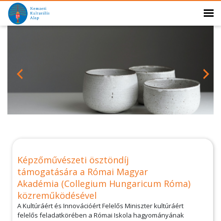
Képzőművészeti ösztöndíj
támogatására a Római Magyar
Akadémia (Collegium Hungaricum Róma)
közreműködésével
A Kultúráért és Innovációért Felelős Miniszter kultúráért
felelős feladatkörében a Római Iskola hagyományának