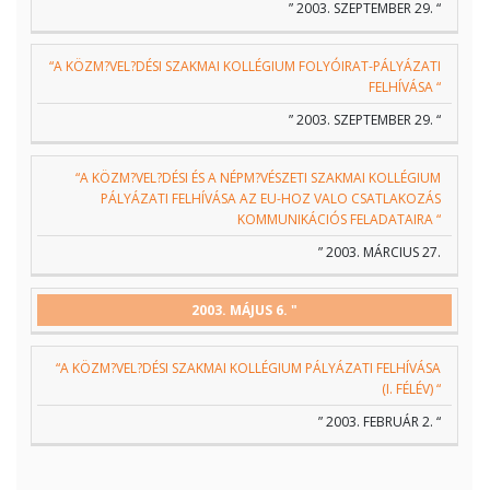
” 2003. SZEPTEMBER 29. “
“A KÖZM?VEL?DÉSI SZAKMAI KOLLÉGIUM FOLYÓIRAT-PÁLYÁZATI
FELHÍVÁSA “
” 2003. SZEPTEMBER 29. “
“A KÖZM?VEL?DÉSI ÉS A NÉPM?VÉSZETI SZAKMAI KOLLÉGIUM
PÁLYÁZATI FELHÍVÁSA AZ EU-HOZ VALO CSATLAKOZÁS
KOMMUNIKÁCIÓS FELADATAIRA “
” 2003. MÁRCIUS 27.
2003. MÁJUS 6. "
“A KÖZM?VEL?DÉSI SZAKMAI KOLLÉGIUM PÁLYÁZATI FELHÍVÁSA
(I. FÉLÉV) “
” 2003. FEBRUÁR 2. “