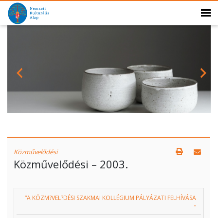
Közművelődési
Közművelődési – 2003.
“A KÖZM?VEL?DÉSI SZAKMAI KOLLÉGIUM PÁLYÁZATI FELHÍVÁSA
“