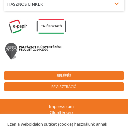
expand_more
HASZNOS LINKEK
BELÉPÉS
REGISZTRÁCIÓ
Impresszum
Oldaltérkép
Munkatársak
Ezen a weboldalon sütiket (cookie) használunk annak
Adatkezelési tájékoztatók