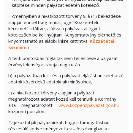
– kitöltése minden pályázat esetén kötelező.
– Amennyiben a hivatkozott törvény 8. § (1) bekezdése
alapján érintettség fennáll, úgy "Közzétételi
kérelmet" kitöltve, aláírva a pályázattal együtt
kötelezően
be kell nyújtani. (A nyomtatvány elérhető és
kinyomtatható az alábbi linkre kattintva:
Közzétételi
kérelem
.)
A fenti pontokban foglaltak nem teljesítése a pályázat
érvénytelenségét vonja maga után.
b) a pályázatban leírt és a pályázati eljárásban keletkező
adatok
közérdekű adatoknak minősülnek
,
c) a hivatkozott törvény alapján a pályázat
meghatározott adatait közzé kell tennünk a Kormány
által meghatározott –
www.kozpenzpalyazat.gov.hu
–
központi portálon.
Tájékoztatjuk pályázóinkat, hogy a támogatásban
részesülő kedvezményezettek – összhangban az