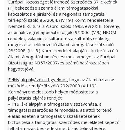
Európai Közösséget létrehozó Szerződés 87. cikkének
(1) bekezdése szerinti állami támogatásokkal
kapcsolatos eljárásról és a regionális támogatási
térképről szóló 85/2004. (IV.19.) Korm. rendelettel a
Nemzeti Kulturális Alapról szóló 1993. évi XXIII. törvény,
az annak végrehajtásául szolgáló 9/2006. (V.9.) NKÖM
rendelet, valamint a kultúrát és a kulturális örökség
megőrzését előmozdító állami támogatásokról szóló
28/2008. (II.15.) Korm. rendelet alapján – kulturális célú
állami támogatásban részesülnek, amelyet az Európai
Bizottság az N357/2007-es számú határozatában
hagyott jóvá.
Felhívjuk pályázóink figyelmét
, hogy az államháztartás
működési rendjéről szóló 292/2009 (XII.19.)
Kormányrendelet több helyen módosította a
pályáztatás eljárás rendjét:
– 119. §-a alapján a támogatás visszavonása, a
támogatási szerződés felmondása, az attól történő
elállás esetén a támogatás visszafizetésének
biztosítéka a támogatási szerződés mellékletét képező
felhatalmazás beszedési megbízás teljesítésére.