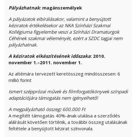
Pályázhatnak
:
magánszemélyek
A pályázatok elbírálásakor, valamint a benyújtott
kéziratok értékelésekor az NKA Színházi Szakmai
Kollégiuma figyelembe veszi a Színházi Dramaturgok
Céhének szakmai véleményét, ezért a SZDC tagjai nem
pályázhatnak.
A kéziratok elkészítésének időszaka
:
2010.
november 1.–2011. november 1.
Az altémára tervezett keretösszeg mindösszesen: 6
millió forint
Ismert szépprózai művek és filmforgatókönyvek színpadi
adaptációjára támogatás nem igényelhető!
A megpályázható összeg
:
600.000 Ft
A megítélt támogatás 40%-ának utalása a szerződés
aláírását követően történik, a további összeg utalásának
feltétele a benyújtott kézirat színvonala.