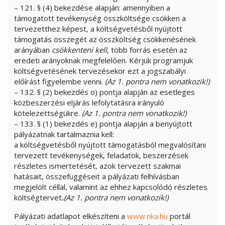
– 121. § (4) bekezdése alapján: amennyiben a
támogatott tevékenység összköltsége csökken a
tervezetthez képest, a költségvetésből nyújtott
támogatás összegét az összköltség csökkenésének
arányában
csökkenteni kell
, több forrás esetén az
eredeti arányoknak megfelelően. Kérjük programjuk
költségvetésének tervezésekor ezt a jogszabályi
előírást figyelembe venni.
(Az 1. pontra nem vonatkozik!)
– 132. § (2) bekezdés o) pontja alapján az esetleges
közbeszerzési eljárás lefolytatásra irányuló
kötelezettségükre.
(Az 1. pontra nem vonatkozik!)
– 133. § (1) bekezdés e) pontja alapján a benyújtott
pályázatnak tartalmaznia kell:
a költségvetésből nyújtott támogatásból megvalósítani
tervezett tevékenységek, feladatok, beszerzések
részletes ismertetését, azok tervezett szakmai
hatásait, összefüggéseit a pályázati felhívásban
megjelölt céllal, valamint az ehhez kapcsolódó részletes
költségtervet
.
(Az 1. pontra nem vonatkozik!)
Pályázati adatlapot elkészíteni a
www.nka.hu
portál