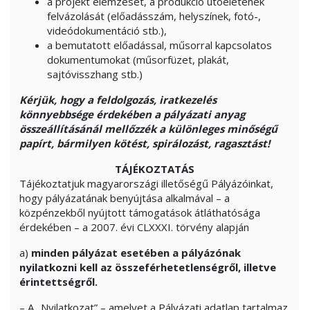
a projekt elemzését, a produkció utóéletének
felvázolását (előadásszám, helyszínek, fotó-,
videódokumentáció stb.),
a bemutatott előadással, műsorral kapcsolatos
dokumentumokat (műsorfüzet, plakát,
sajtóvisszhang stb.)
Kérjük, hogy a feldolgozás, iratkezelés
könnyebbsége érdekében a pályázati anyag
összeállításánál mellőzzék a különleges minőségű
papírt, bármilyen kötést, spirálozást, ragasztást!
TÁJÉKOZTATÁS
Tájékoztatjuk magyarországi illetőségű Pályázóinkat,
hogy pályázatának benyújtása alkalmával – a
közpénzekből nyújtott támogatások átláthatósága
érdekében – a 2007. évi CLXXXI. törvény alapján
a)
minden pályázat esetében a pályázónak
nyilatkozni kell az összeférhetetlenségről, illetve
érintettségről.
– A „Nyilatkozat” – amelyet a Pályázati adatlap tartalmaz