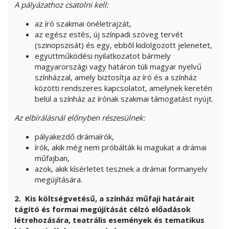
A pályázathoz csatolni kell:
az író szakmai önéletrajzát,
az egész estés, új színpadi szöveg tervét
(szinopszisát) és egy, ebbõl kidolgozott jelenetet,
együttműködési nyilatkozatot bármely
magyarországi vagy határon túli magyar nyelvű
színházzal, amely biztosítja az író és a színház
közötti rendszeres kapcsolatot, amelynek keretén
belül a színház az írónak szakmai támogatást nyújt.
Az elbírálásnál előnyben részesülnek:
pályakezdő drámaírók,
írók, akik még nem próbálták ki magukat a drámai
műfajban,
azok, akik kísérletet tesznek a drámai formanyelv
megújítására.
2.
Kis költségvetésű, a színház műfaji határait
tágító és formai megújítását célzó előadások
létrehozására, teatrális események és tematikus