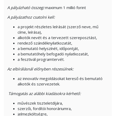
A pályázható összeg
:
maximum 1 millió forint
A pályázathoz csatolni kell:
a projekt részletes leírását (szerző neve, mű
címe, leírása),
alkotók nevét és a tervezett szereposztást,
rendező szándéknyilatkozatát,
a bemutató helyszínét, időpontját,
a bemutatóhely befogadó nyilatkozatát,
a fesztivál programtervét.
Az elbírálásnál előnyben részesülnek:
az innovatív megoldásokat kereső és bemutató
alkotók és szervezetek.
Támogatás az alábbi kiadásokra kérhető:
művészek tiszteletdíjára,
szerzői, fordítói honoráriumra,
jelmezköltségre,