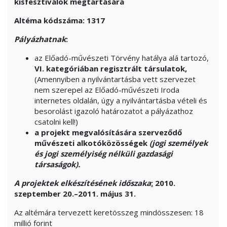
kisfesztiválok megtartására
Altéma kódszáma: 1317
Pályázhatnak
:
az Előadó-művészeti Törvény hatálya alá tartozó,
VI. kategóriában regisztrált társulatok,
(Amennyiben a nyilvántartásba vett szervezet
nem szerepel az Előadó-művészeti Iroda
internetes oldalán, úgy a nyilvántartásba vételi és
besorolást igazoló határozatot a pályázathoz
csatolni kell!)
a projekt megvalósítására szerveződő
művészeti alkotóközösségek
(jogi személyek
és jogi személyiség nélküli gazdasági
társaságok).
A projektek elkészítésének időszaka
:
2010.
szeptember 20.–2011. május 31.
Az altémára tervezett keretösszeg mindösszesen: 18
millió forint