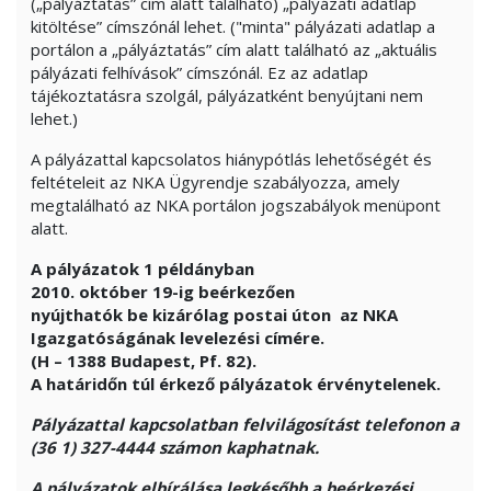
(„pályáztatás” cím alatt található) „pályázati adatlap
kitöltése” címszónál lehet. ("minta" pályázati adatlap a
portálon a „pályáztatás” cím alatt található az „aktuális
pályázati felhívások” címszónál. Ez az adatlap
tájékoztatásra szolgál, pályázatként benyújtani nem
lehet.)
A pályázattal kapcsolatos hiánypótlás lehetőségét és
feltételeit az NKA Ügyrendje szabályozza, amely
megtalálható az NKA portálon jogszabályok menüpont
alatt.
A pályázatok 1 példányban
2010. október 19-ig beérkezően
nyújthatók be kizárólag postai úton az NKA
Igazgatóságának levelezési címére.
(H – 1388 Budapest, Pf. 82).
A határidőn túl érkező pályázatok érvénytelenek.
Pályázattal kapcsolatban felvilágosítást telefonon a
(36 1) 327-4444 számon kaphatnak.
A pályázatok elbírálása legkésőbb a beérkezési