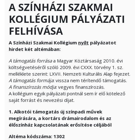
A SZÍNHÁZI SZAKMAI
KOLLÉGIUM PÁLYÁZATI
FELHÍVÁSA
A Színházi Szakmai Kollégium
nyílt
pályázatot
hirdet két altémában:
A támogatás forrása
a Magyar Köztársaság 2010. évi
költségvetéséről szóló 2009. évi CXXX. törvény 1. sz.
melléklete szerint: LXVII. Nemzeti Kulturális Alap fejezet.
A támogatás formája
: vissza nem térítendő támogatás.
A finanszírozás módja
: vegyes finanszírozás.
A kollégium egyik pályázati pontnál sem ír elő kötelező
saját forrást és nevezési díjat.
1. Alkotói támogatás új színpadi művek
megírására, a kortárs drámairodalom és az
élőszínház kapcsolatának erősítése céljából
Altéma kódszáma: 1302