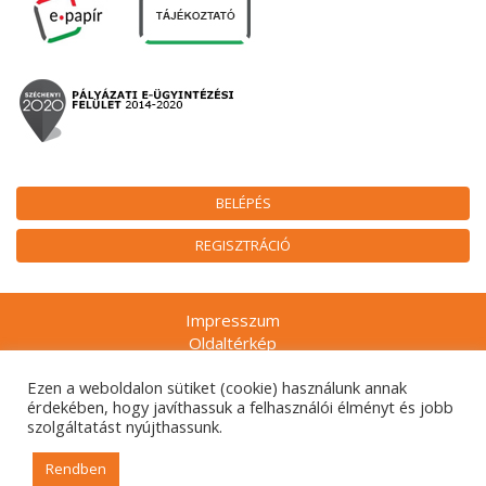
BELÉPÉS
REGISZTRÁCIÓ
Impresszum
Oldaltérkép
Munkatársak
Ezen a weboldalon sütiket (cookie) használunk annak
Adatkezelési tájékoztatók
érdekében, hogy javíthassuk a felhasználói élményt és jobb
Technikai ajánlás
szolgáltatást nyújthassunk.
Gyakran ismételt kérdések
Rendben
© 2026. Nemzeti Kulturális Alap