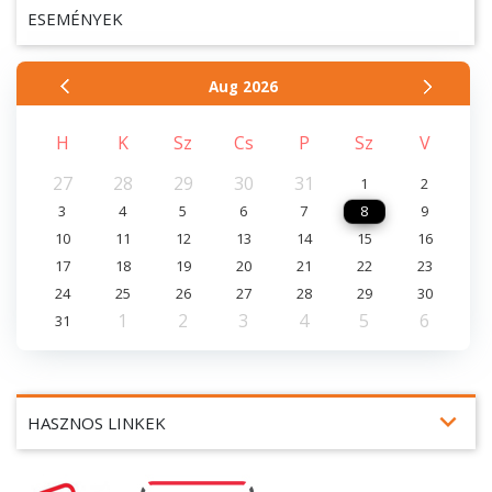
ESEMÉNYEK
Aug
2026
H
K
Sz
Cs
P
Sz
V
27
28
29
30
31
1
2
3
4
5
6
7
8
9
10
11
12
13
14
15
16
17
18
19
20
21
22
23
24
25
26
27
28
29
30
1
2
3
4
5
6
31
expand_more
HASZNOS LINKEK