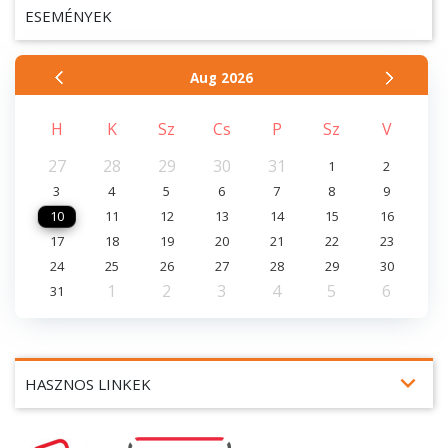
ESEMÉNYEK
Aug
2026
H
K
Sz
Cs
P
Sz
V
27
28
29
30
31
1
2
3
4
5
6
7
8
9
10
11
12
13
14
15
16
17
18
19
20
21
22
23
24
25
26
27
28
29
30
1
2
3
4
5
6
31
expand_more
HASZNOS LINKEK