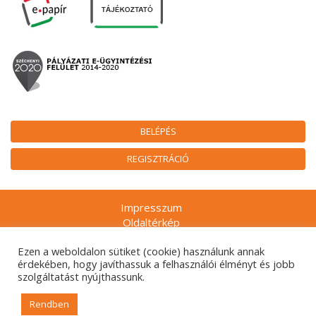
BELÉPÉS
REGISZTRÁCIÓ
Impresszum
Oldaltérkép
Munkatársak
Ezen a weboldalon sütiket (cookie) használunk annak
Adatkezelési tájékoztatók
érdekében, hogy javíthassuk a felhasználói élményt és jobb
Technikai ajánlás
szolgáltatást nyújthassunk.
Gyakran ismételt kérdések
Rendben
© 2026. Nemzeti Kulturális Alap