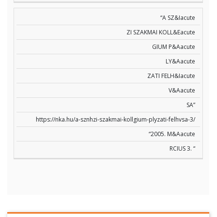
“A SZ&Iacute
ZI SZAKMAI KOLL&Eacute
GIUM P&Aacute
LY&Aacute
ZATI FELH&Iacute
V&Aacute
SA”
https://nka.hu/a-sznhzi-szakmai-kollgium-plyzati-felhvsa-3/
“2005. M&Aacute
RCIUS 3. “