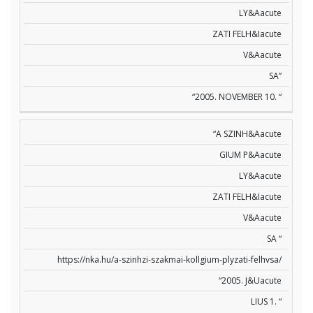
LY&Aacute
ZATI FELH&Iacute
V&Aacute
SA”
“2005. NOVEMBER 10. “
“A SZINH&Aacute
GIUM P&Aacute
LY&Aacute
ZATI FELH&Iacute
V&Aacute
SA “
https://nka.hu/a-szinhzi-szakmai-kollgium-plyzati-felhvsa/
“2005. J&Uacute
LIUS 1. “