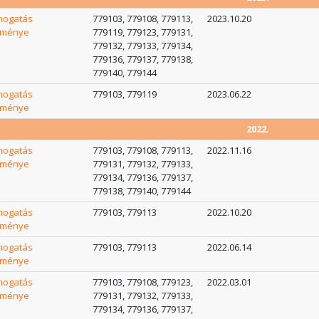
mogatás
779103, 779108, 779113,
2023.10.20
dménye
779119, 779123, 779131,
779132, 779133, 779134,
779136, 779137, 779138,
779140, 779144
mogatás
779103, 779119
2023.06.22
dménye
2022.
mogatás
779103, 779108, 779113,
2022.11.16
dménye
779131, 779132, 779133,
779134, 779136, 779137,
779138, 779140, 779144
mogatás
779103, 779113
2022.10.20
dménye
mogatás
779103, 779113
2022.06.14
dménye
mogatás
779103, 779108, 779123,
2022.03.01
dménye
779131, 779132, 779133,
779134, 779136, 779137,