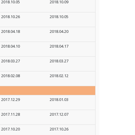
2018.10.05
2018.10.09
2018.10.26
2018.10.05
2018.04.18
2018.04.20
2018.04.10
2018.04.17
2018.03.27
2018.03.27
2018.02.08
2018.02.12
2017.12.29
2018.01.03
2017.11.28
2017.12.07
2017.10.20
2017.10.26