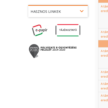
A tá
expand_more
ere
HASZNOS LINKEK
A tá
ere
A tá
ere
A tá
ere
A tá
ere
A tá
ere