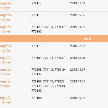
mogatás
779113
2019.07.03
dménye
mogatás
779113
2019.05.09
dménye
mogatás
779123, 779134, 779137,
2019.03.06
dménye
779140
2018.
mogatás
779113
2018.12.17
dménye
mogatás
779103, 779113, 779137
2018.12.05
dménye
mogatás
779103, 779113, 779119,
2018.11.27
dménye
779132
mogatás
779108, 779113, 779123,
2018.11.06
dménye
779131, 779136, 779138,
779140
mogatás
779108
2018.09.26
dménye