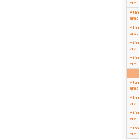
ere
A tá
ere
A tá
ere
A tá
ere
A tá
ere
A tá
ere
A tá
ere
A tá
ere
A tá
ere