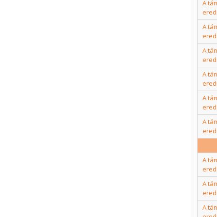
A tá
ere
A tá
ere
A tá
ere
A tá
ere
A tá
ere
A tá
ere
A tá
ere
A tá
ere
A tá
ere