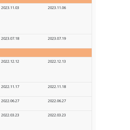
2023.11.03
2023.11.06
2023.07.18
2023.07.19
2022.12.12
2022.12.13
2022.11.17
2022.11.18
2022.06.27
2022.06.27
2022.03.23
2022.03.23