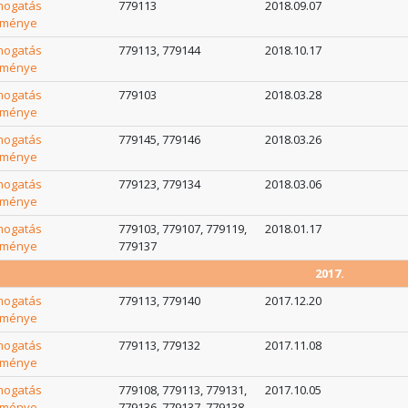
mogatás
779113
2018.09.07
dménye
mogatás
779113, 779144
2018.10.17
dménye
mogatás
779103
2018.03.28
dménye
mogatás
779145, 779146
2018.03.26
dménye
mogatás
779123, 779134
2018.03.06
dménye
mogatás
779103, 779107, 779119,
2018.01.17
dménye
779137
2017.
mogatás
779113, 779140
2017.12.20
dménye
mogatás
779113, 779132
2017.11.08
dménye
mogatás
779108, 779113, 779131,
2017.10.05
dménye
779136, 779137, 779138,