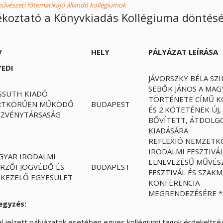
vészeti főtematikájú állandó kollégiumok
ékoztató a Könyvkiadás Kollégiuma döntésé
V
HELY
PÁLYÁZAT LEÍRÁSA
YEDI
JÁVORSZKY BÉLA SZI
SEBŐK JÁNOS A MA
SSUTH KIADÓ
TÖRTÉNETE CÍMŰ K
RTKÖRŰEN MŰKÖDŐ
BUDAPEST
ÉS 2.KÖTETÉNEK ÚJ,
SZVÉNYTÁRSASÁG
BŐVÍTETT, ÁTDOL
KIADÁSÁRA
REFLEXIÓ NEMZETK
IRODALMI FESZTIVÁ
GYAR IRODALMI
ELNEVEZÉSŰ MŰVÉS
RZŐI JOGVÉDŐ ÉS
BUDAPEST
FESZTIVÁL ÉS SZAKM
GKEZELŐ EGYESÜLET
KONFERENCIA
MEGRENDEZÉSÉRE
*
egyzés:
al jelzett pályázatok esetében egyes kollégiumi tagok érdekelts