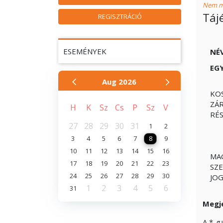
Nem mű
Táj
REGISZTRÁCIÓ
ESEMÉNYEK
NÉ
EG
Aug
2026
KO
ZÁ
H
K
Sz
Cs
P
Sz
V
RÉ
27
28
29
30
31
1
2
3
4
5
6
7
8
9
10
11
12
13
14
15
16
MA
17
18
19
20
21
22
23
SZE
24
25
26
27
28
29
30
JO
1
2
3
4
5
6
31
Megj
A
*
-g