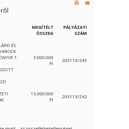
ről
MEGÍTÉLT
PÁLYÁZATI
ÖSSZEG
SZÁM
LÁRD ÉS
GYAROCK
ÖNYVE 1.
3.000.000
203113/243
Ft
GOZOTT
ÖZI
L
ZETI
15.000.000
203113/242
AI
Ft
ége miatt – az összeférhetetlenséget