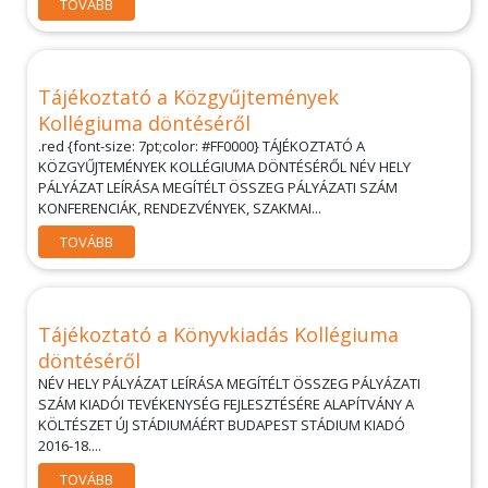
TOVÁBB
Tájékoztató a Közgyűjtemények
Kollégiuma döntéséről
.red {font-size: 7pt;color: #FF0000} TÁJÉKOZTATÓ A
KÖZGYŰJTEMÉNYEK KOLLÉGIUMA DÖNTÉSÉRŐL NÉV HELY
PÁLYÁZAT LEÍRÁSA MEGÍTÉLT ÖSSZEG PÁLYÁZATI SZÁM
KONFERENCIÁK, RENDEZVÉNYEK, SZAKMAI...
TOVÁBB
Tájékoztató a Könyvkiadás Kollégiuma
döntéséről
NÉV HELY PÁLYÁZAT LEÍRÁSA MEGÍTÉLT ÖSSZEG PÁLYÁZATI
SZÁM KIADÓI TEVÉKENYSÉG FEJLESZTÉSÉRE ALAPÍTVÁNY A
KÖLTÉSZET ÚJ STÁDIUMÁÉRT BUDAPEST STÁDIUM KIADÓ
2016-18....
TOVÁBB