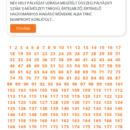
NÉV HELY PÁLYÁZAT LEÍRÁSA MEGÍTÉLT ÖSSZEG PÁLYÁZATI
SZÁM 1) MŰVÉSZETI TÁRGYÚ, ÉRTELMEZŐ, ÉRTÉKELŐ
HAGYOMÁNYOS KIADÁSÚ MŰVEKRE ALBA TÁNC
NONPROFIT KORLÁTOLT...
TOVÁBB
1
2
3
4
5
6
7
8
9
10
11
12
13
14
15
16
17
18
19
20
21
22
23
24
25
26
27
28
29
30
31
32
33
34
35
36
37
38
39
40
41
42
43
44
45
46
47
48
49
50
51
52
53
54
55
56
57
58
59
60
61
62
63
64
65
66
67
68
69
70
71
72
73
74
75
76
77
78
79
80
81
82
83
84
85
86
87
88
89
90
91
92
93
94
95
96
97
98
99
100
101
102
103
104
105
106
107
108
109
110
111
112
113
114
115
116
117
118
119
120
121
122
123
124
125
126
127
128
129
130
131
132
133
134
135
136
137
138
139
140
141
142
143
144
145
146
147
148
149
150
151
152
153
154
155
156
157
158
159
160
161
162
163
164
165
166
167
168
169
170
171
172
173
174
175
176
177
178