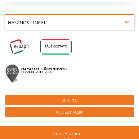
expand_more
HASZNOS LINKEK
BELÉPÉS
REGISZTRÁCIÓ
Impresszum